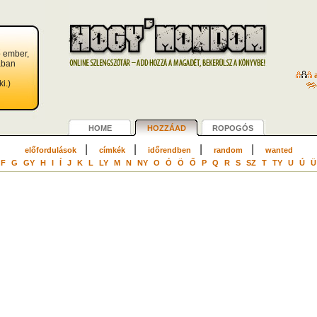
ő ember,
lában
a
i.)
HOME
HOZZÁAD
ROPOGÓS
|
|
|
|
előfordulások
címkék
időrendben
random
wanted
F
G
GY
H
I
Í
J
K
L
LY
M
N
NY
O
Ó
Ö
Ő
P
Q
R
S
SZ
T
TY
U
Ú
Ü