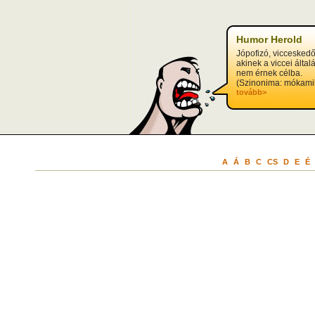
?>
Humor Herold
Jópofizó, viccesked
akinek a viccei álta
nem érnek célba.
(Szinonima: mókamik
tovább>
A
Á
B
C
CS
D
E
É