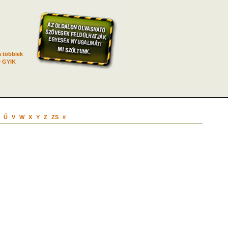
 többiek
GYIK
Ű
V
W
X
Y
Z
ZS
#