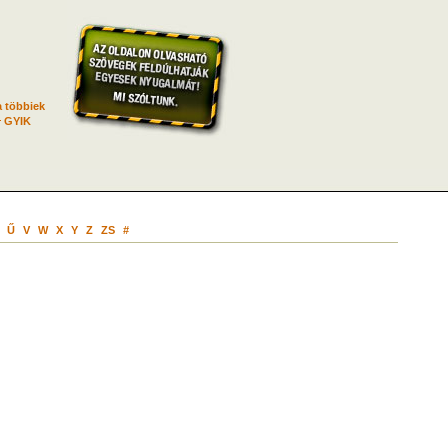
 többiek
GYIK
Ű
V
W
X
Y
Z
ZS
#