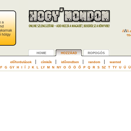
k a
ind
akarnak
a
tő hölgy
HOME
HOZZÁAD
ROPOGÓS
|
|
|
|
előfordulások
címkék
időrendben
random
wanted
F
G
GY
H
I
Í
J
K
L
LY
M
N
NY
O
Ó
Ö
Ő
P
Q
R
S
SZ
T
TY
U
Ú
Ü