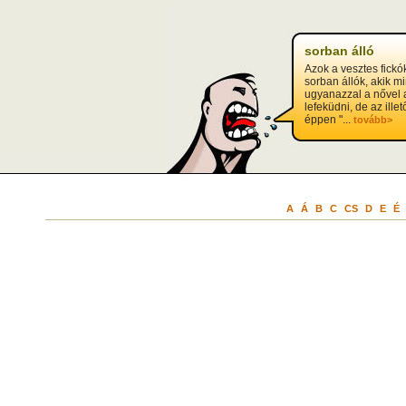
?>
sorban álló
Azok a vesztes fickó
sorban állók, akik m
ugyanazzal a nővel 
lefeküdni, de az ille
éppen "...
tovább>
A
Á
B
C
CS
D
E
É