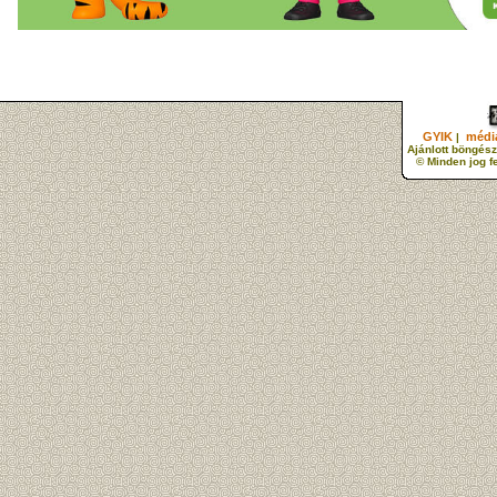
GYIK
média
|
Ajánlott böngész
© Minden jog f