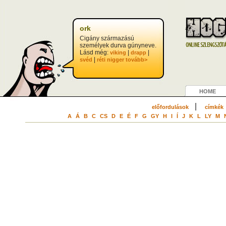
?>
ork
Cigány származású
személyek durva gúnyneve.
Lásd még:
|
|
viking
drapp
|
svéd
réti nigger
tovább>
HOME
|
előfordulások
címkék
A
Á
B
C
CS
D
E
É
F
G
GY
H
I
Í
J
K
L
LY
M