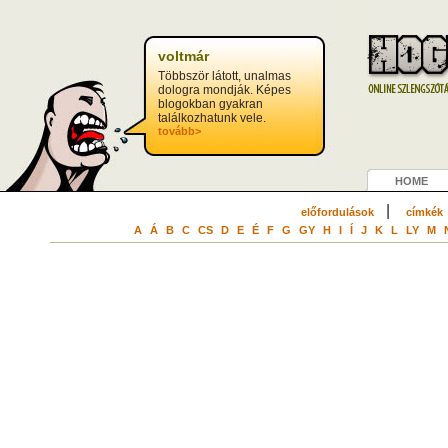
?>
voltmár
Többször látott, unalmas
dologra mondják. Képes
blogokban gyakran
találkozhatunk vele.
tovább>
HOME
|
előfordulások
címkék
A
Á
B
C
CS
D
E
É
F
G
GY
H
I
Í
J
K
L
LY
M