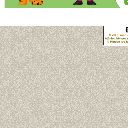
GYIK
média
|
Ajánlott böngész
© Minden jog f