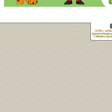
GYIK
média
|
Ajánlott böngész
© Minden jog f