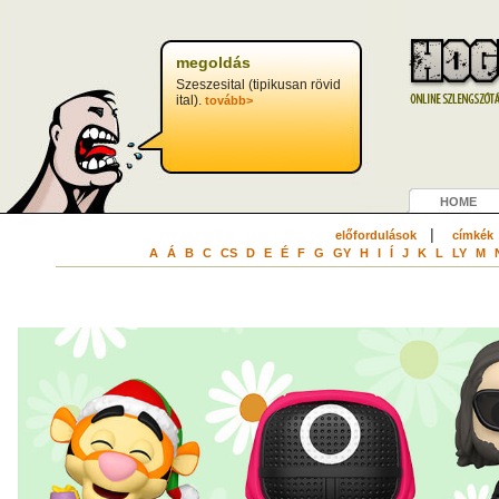
megoldás
Szeszesital (tipikusan rövid
ital).
tovább>
HOME
|
előfordulások
címkék
A
Á
B
C
CS
D
E
É
F
G
GY
H
I
Í
J
K
L
LY
M