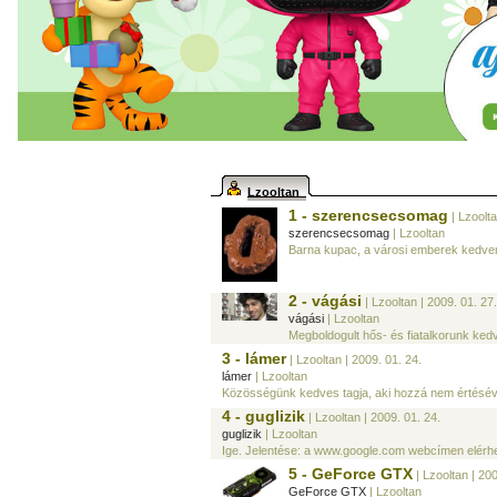
Lzooltan
1 - szerencsecsomag
| Lzoolt
szerencsecsomag
| Lzooltan
Barna kupac, a városi emberek kedven
2 - vágási
| Lzooltan
| 2009. 01. 27.
vágási
| Lzooltan
Megboldogult hős- és fiatalkorunk kedv
3 - lámer
| Lzooltan
| 2009. 01. 24.
lámer
| Lzooltan
Közösségünk kedves tagja, aki hozzá nem értésév
4 - guglizik
| Lzooltan
| 2009. 01. 24.
guglizik
| Lzooltan
Ige. Jelentése: a www.google.com webcímen elérhe
5 - GeForce GTX
| Lzooltan
| 200
GeForce GTX
| Lzooltan