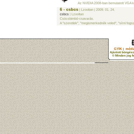
Az NVIDIA 2008-ban bemutatott VGA kár
6 - csbcs
| Lzooltan
| 2009. 01. 24.
csbcs
| Lzooltan
Csöcsbimbó-csavarás.
A "szeretlek", "megismerkednék veled", "sírni fogsz
GYIK
média
|
Ajánlott böngész
© Minden jog f