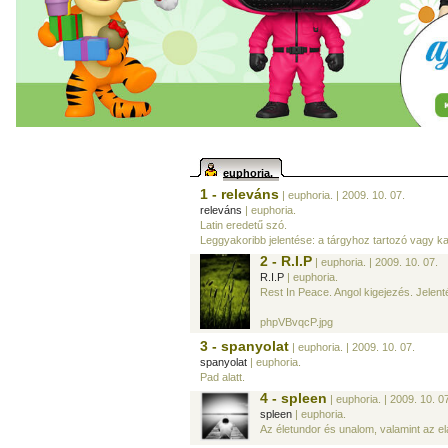
euphoria.
1 - releváns
| euphoria.
| 2009. 10. 07.
releváns
| euphoria.
Latin eredetű szó.
Leggyakoribb jelentése: a tárgyhoz tartozó vagy ka
2 - R.I.P
| euphoria.
| 2009. 10. 07.
R.I.P
| euphoria.
Rest In Peace. Angol kigejezés. Jele
phpVBvqcP.jpg
3 - spanyolat
| euphoria.
| 2009. 10. 07.
spanyolat
| euphoria.
Pad alatt.
4 - spleen
| euphoria.
| 2009. 10. 0
spleen
| euphoria.
Az életundor és unalom, valamint az elá