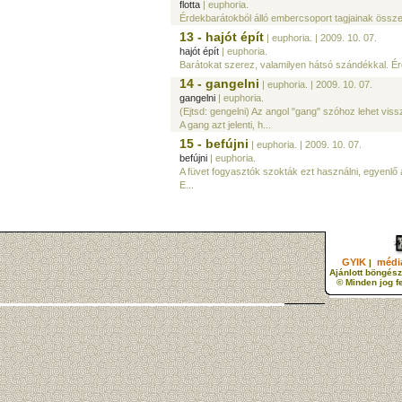
flotta
| euphoria.
Érdekbarátokból álló embercsoport tagjainak össze
13 - hajót épít
| euphoria.
| 2009. 10. 07.
hajót épít
| euphoria.
Barátokat szerez, valamilyen hátsó szándékkal. Érd
14 - gangelni
| euphoria.
| 2009. 10. 07.
gangelni
| euphoria.
(Ejtsd: gengelni) Az angol "gang" szóhoz lehet viss
A gang azt jelenti, h...
15 - befújni
| euphoria.
| 2009. 10. 07.
befújni
| euphoria.
A füvet fogyasztók szokták ezt használni, egyenlő
E...
GYIK
média
|
Ajánlott böngész
© Minden jog f