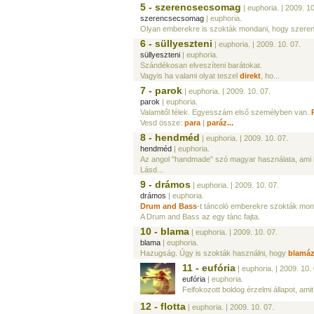
5 - szerencsecsomag
| euphoria.
| 2009. 10
szerencsecsomag
| euphoria.
Olyan emberekre is szokták mondani, hogy szerenc
6 - süllyeszteni
| euphoria.
| 2009. 10. 07.
süllyeszteni
| euphoria.
Szándékosan elveszíteni barátokat.
Vagyis ha valami olyat teszel
direkt
, ho...
7 - parok
| euphoria.
| 2009. 10. 07.
parok
| euphoria.
Valamitől félek. Egyesszám első személyben van.
Vesd össze:
para
|
paráz...
8 - hendméd
| euphoria.
| 2009. 10. 07.
hendméd
| euphoria.
Az angol "handmade" szó magyar használata, ami ké
Lásd...
9 - drámos
| euphoria.
| 2009. 10. 07.
drámos
| euphoria.
Drum and Bass
-t táncoló emberekre szokták mon
A Drum and Bass az egy tánc fajta.
10 - blama
| euphoria.
| 2009. 10. 07.
blama
| euphoria.
Hazugság. Úgy is szokták használni, hogy
blamáz
11 - eufória
| euphoria.
| 2009. 10. 
eufória
| euphoria.
Felfokozott boldog érzelmi állapot, ami
12 - flotta
| euphoria.
| 2009. 10. 07.