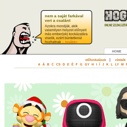
nem a saját farkával
veri a csalánt
Azokra mondják, akik
valamilyen helyzet előnyeit
más ember(ek) kockázatára
viselik, ezért büntetlenül
hozhatnak ...
tovább>
HOME
|
előfordulások
címkék
A
Á
B
C
CS
D
E
É
F
G
GY
H
I
Í
J
K
L
LY
M