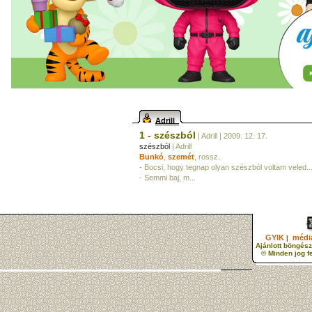
Adrill
1 - szészból
| Adrill
| 2009. 12. 17.
szészból
| Adrill
Bunkó
,
szemét
, rossz.
- Bocsi, hogy tegnap olyan szészból voltam veled..
- Semmi baj, m...
GYIK
média
|
Ajánlott böngész
© Minden jog f