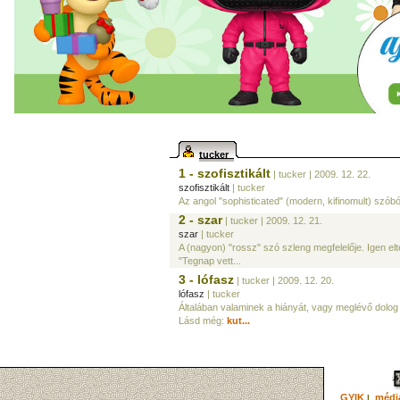
tucker
1 - szofisztikált
| tucker
| 2009. 12. 22.
szofisztikált
| tucker
Az angol "sophisticated" (modern, kifinomult) szóbó
2 - szar
| tucker
| 2009. 12. 21.
szar
| tucker
A (nagyon) "rossz" szó szleng megfelelője. Igen elt
"Tegnap vett...
3 - lófasz
| tucker
| 2009. 12. 20.
lófasz
| tucker
Általában valaminek a hiányát, vagy meglévő dolog k
Lásd még:
kut...
GYIK
média
|