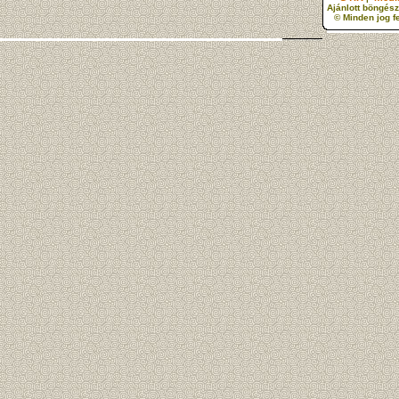
Ajánlott böngész
© Minden jog f