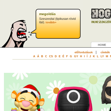
megoldás
Szeszesital (tipikusan rövid
ital).
tovább>
HOME
|
előfordulások
címkék
A
Á
B
C
CS
D
E
É
F
G
GY
H
I
Í
J
K
L
LY
M