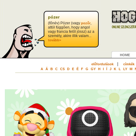
pózer
(főnév) Pózer (vagy
,
pozőr
attól függően, hogy angol
vagy francia felől jössz) az a
személy, akire illik valam...
tovább>
HOME
|
előfordulások
címkék
A
Á
B
C
CS
D
E
É
F
G
GY
H
I
Í
J
K
L
LY
M