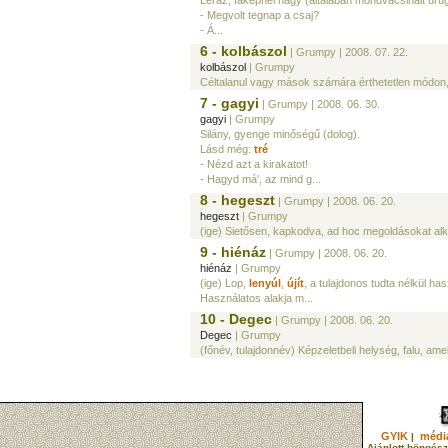
Leráz, faképnél hagy (általában mondvacsinált ürüg
- Megvolt tegnap a csaj?
- Á...
6 - kolbászol
| Grumpy
| 2008. 07. 22.
kolbászol
| Grumpy
Céltalanul vagy mások számára érthetetlen módon, 
7 - gagyi
| Grumpy
| 2008. 06. 30.
gagyi
| Grumpy
Silány, gyenge minőségű (dolog).
Lásd még:
tré
- Nézd azt a kirakatot!
- Hagyd má', az mind g...
8 - hegeszt
| Grumpy
| 2008. 06. 20.
hegeszt
| Grumpy
(ige) Sietősen, kapkodva, ad hoc megoldásokat al
9 - hiénáz
| Grumpy
| 2008. 06. 20.
hiénáz
| Grumpy
(ige) Lop,
lenyúl
,
újít
, a tulajdonos tudta nélkül has
Használatos alakja m...
10 - Degec
| Grumpy
| 2008. 06. 20.
Degec
| Grumpy
(főnév, tulajdonnév) Képzeletbeli helység, falu, am
GYIK
média
|
Ajánlott böngész