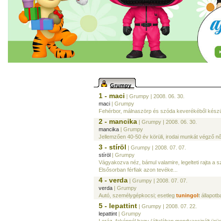
Grumpy
1 - maci
| Grumpy
| 2008. 06. 30.
maci
| Grumpy
Fehérbor, málnaszörp és szóda keverékéből készült fr
2 - mancika
| Grumpy
| 2008. 06. 30.
mancika
| Grumpy
Jellemzően 40-50 év körüli, irodai munkát végző n
3 - stíröl
| Grumpy
| 2008. 07. 07.
stíröl
| Grumpy
Vágyakozva néz, bámul valamire, legelteti rajta a 
Elsősorban férfiak azon tevéke...
4 - verda
| Grumpy
| 2008. 07. 07.
verda
| Grumpy
Autó, személygépkocsi; esetleg
tuningol
t állapotb
5 - lepattint
| Grumpy
| 2008. 07. 22.
lepattint
| Grumpy