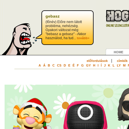
gebasz
(főnév) Előre nem látott
probléma, nehézség.
Gyakori változat még:
"bebasz a gebasz" - Akkor
használod, ha tud...
tovább>
HOME
|
előfordulások
címkék
A
Á
B
C
CS
D
E
É
F
G
GY
H
I
Í
J
K
L
LY
M