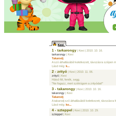
Kexi
1 - tarkarongy
| Kexi
| 2010. 10. 16.
tarkarongy
| Kexi
Takarodj
A szó áthallásából keletkezett, távozásra szépen 
Lásd még:
k...
2 - zrityó
| Kexi
| 2010. 11. 06.
zrityó
| Kexi
Hátsó fél, fenék, segg.
"Ne fogazz, mert szétrúgom a zrityódat!"
3 - takarongy
| Kexi
| 2010. 10. 16.
takarongy
| Kexi
Takarodj
A takarodj szó áthallásából keletkezett, távozásra f
Lásd még:
ko...
4 - szteppel
| Kexi
| 2010. 10. 29.
szteppel
| Kexi