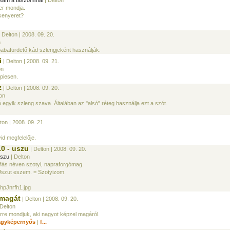
asam a faszommal
| Delton
er mondja.
kenyeret?
 Delton
| 2008. 09. 20.
n
babafürdető kád szlengjeként használják.
i
| Delton
| 2008. 09. 21.
on
piesen.
z
| Delton
| 2008. 09. 20.
on
 egyik szleng szava. Általában az "alsó" réteg használja ezt a szót.
ton
| 2008. 09. 21.
id megfelelője.
10 - uszu
| Delton
| 2008. 09. 20.
szu
| Delton
ás néven szotyi, napraforgómag.
szut eszem. = Szotyizom.
hpJnrfh1.jpg
i magát
| Delton
| 2008. 09. 20.
Delton
rre mondjuk, aki nagyot képzel magáról.
agyképernyős
|
f...