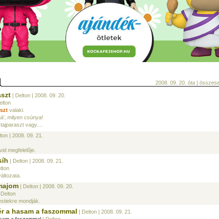
2008. 09. 20. óta | össze
aszt
| Delton
| 2008. 09. 20.
elton
szt
valaki.
má', milyen csúnya!
tajparaszt vagy....
lton
| 2008. 09. 21.
vid megfelelője.
síh
| Delton
| 2008. 09. 21.
lton
áltozata.
lmajom
| Delton
| 2008. 09. 20.
 Delton
pestiekre mondják.
ér a hasam a faszommal
| Delton
| 2008. 09. 21.