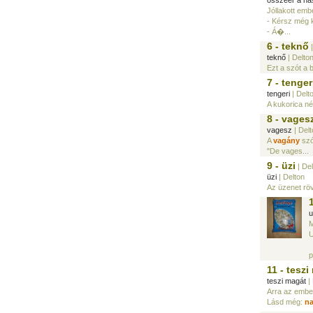
összeér a h
Jóllakott emb
- Kérsz még 
- Á�...
6 - teknő
|
teknő
| Delto
Ezt a szót a 
7 - tenger
tengeri
| Delt
A kukorica né
8 - vages
vagesz
| Delt
A
vagány
szó
"De vages...
9 - üzi
| Del
üzi
| Delton
Az üzenet röv
u
M
U
p
11 - tesz
teszi magát
| 
Arra az embe
Lásd még:
n