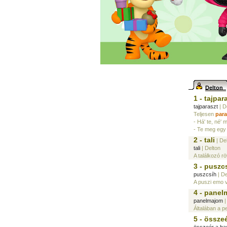
Delton
1 - tajpar
tajparaszt
| D
Teljesen
para
- Há' te, né' 
- Te meg egy 
2 - tali
| De
tali
| Delton
A találkozó rö
3 - puszc
puszcsíh
| De
A puszi emo v
4 - pane
panelmajom
|
Általában a 
5 - össze