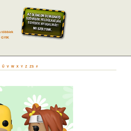
 többiek
GYIK
Ű
V
W
X
Y
Z
ZS
#