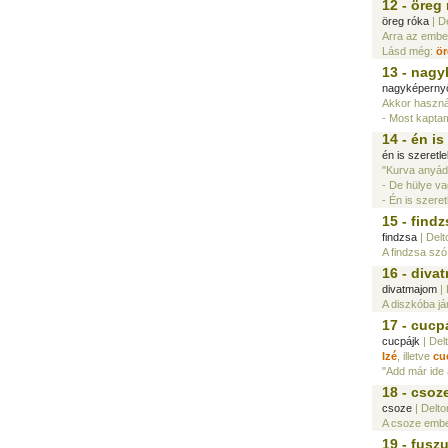
12 - öreg
öreg róka
| D
Arra az ember
Lásd még:
ör
13 - nag
nagyképerny
Akkor haszná
- Most kaptam
14 - én is
én is szeretl
"Kurva anyád
- De hülye va
- Én is szeret
15 - findz
findzsa
| Delt
A findzsa szó
16 - diva
divatmajom
| 
A diszkóba já
17 - cucp
cucpájk
| Del
Izé
, illetve
cu
"Add már ide 
18 - csoz
csoze
| Delto
A csoze embe
19 - fusz