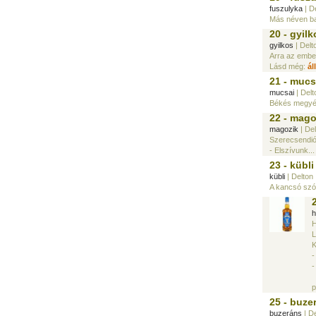
fuszulyka
| D
Más néven b
20 - gyilk
gyilkos
| Delt
Arra az embe
Lásd még:
ál
21 - mucs
mucsai
| Delt
Békés megyébe
22 - mago
magozik
| Del
Szerecsendiót
- Elszívunk...
23 - kübli
kübli
| Delton
A kancsó szó
h
H
L
-
-
p
25 - buze
buzeráns
| De