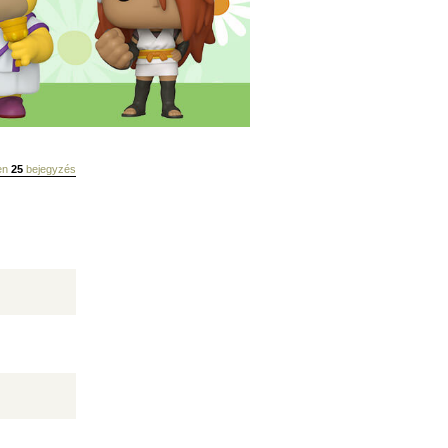
sen
25
bejegyzés