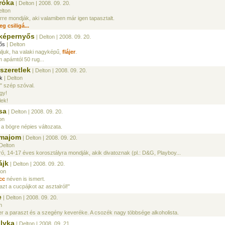
 róka
| Delton
| 2008. 09. 20.
elton
re mondják, aki valamiben már igen tapasztalt.
eg csiligá...
yképernyős
| Delton
| 2008. 09. 20.
ős
| Delton
ljuk, ha valaki nagyképű,
flájer
.
 apámtól 50 rug...
 szeretlek
| Delton
| 2008. 09. 20.
ek
| Delton
" szép szóval.
gy!
lek!
sa
| Delton
| 2008. 09. 20.
on
 a bögre népies változata.
tmajom
| Delton
| 2008. 09. 20.
Delton
ró, 14-17 éves korosztályra mondják, akik divatoznak (pl.: D&G, Playboy...
ájk
| Delton
| 2008. 09. 20.
ton
cc
néven is ismert.
azt a cucpájkot az asztalról!"
e
| Delton
| 2008. 09. 20.
n
r a paraszt és a szegény keveréke. A csozék nagy többsége alkoholista.
ulyka
| Delton
| 2008. 09. 21.