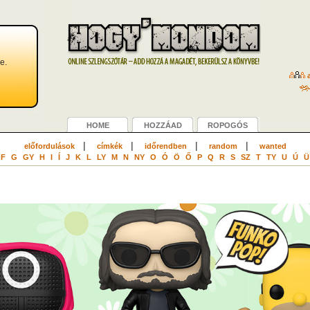
e.
a
HOME
HOZZÁAD
ROPOGÓS
|
|
|
|
előfordulások
címkék
időrendben
random
wanted
F
G
GY
H
I
Í
J
K
L
LY
M
N
NY
O
Ó
Ö
Ő
P
Q
R
S
SZ
T
TY
U
Ú
Ü