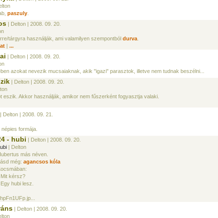
elton
ab,
paszuly
.
os
| Delton
| 2008. 09. 20.
on
rre/tárgyra használják, ami valamilyen szempontból
durva
.
lat
|
...
ai
| Delton
| 2008. 09. 20.
on
n azokat nevezik mucsaiaknak, akik "igazi" parasztok, illetve nem tudnak beszélni...
zik
| Delton
| 2008. 09. 20.
ton
 eszik. Akkor használják, amikor nem fűszerként fogyasztja valaki.
| Delton
| 2008. 09. 21.
 népies formája.
24 - hubi
| Delton
| 2008. 09. 20.
ubi
| Delton
ubertus más néven.
ásd még:
agancsos kóla
Kocsmában:
 Mit kérsz?
 Egy hubi lesz.
hpFn1UFp.jp...
ráns
| Delton
| 2008. 09. 20.
lton