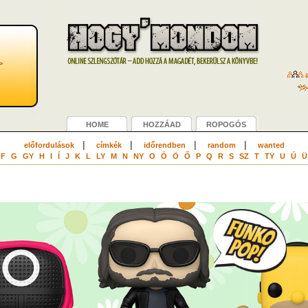
>
a
HOME
HOZZÁAD
ROPOGÓS
|
|
|
|
előfordulások
címkék
időrendben
random
wanted
F
G
GY
H
I
Í
J
K
L
LY
M
N
NY
O
Ó
Ö
Ő
P
Q
R
S
SZ
T
TY
U
Ú
Ü