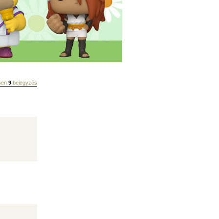
esen
9
bejegyzés