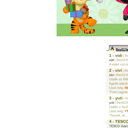
Rev01Y
1 - vidi
| R
vidi
| Rev01Ye
A videó szó b
2 - vivi
| R
vivi
| Rev01Ye
Utalás az iWi
Egyéb alakok
Lásd még:
i
"Fent vagyok 
3 - yuti
| R
yuti
| Rev01Ye
Utalás a You
Lásd még:
Y
"Tessék, itt...
4 - TESC
TESCO Gazd