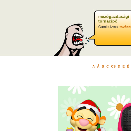
mezőgazdasági
tornacipő
Gumicsizma.
tovább
A
Á
B
C
CS
D
E
É