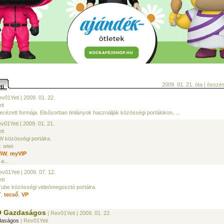
2009. 01. 21. óta | össz
eti
ev01Yeti
| 2009. 01. 22.
ti
ecézett formája. Elsősorban tinilányok használják közösségi portálokon, ...
ev01Yeti
| 2009. 01. 21.
ti
W közösségi portálra.
: wiwi
WiW
,
myVIP
a...
ev01Yeti
| 2009. 07. 12.
ti
Tube közösségi videómegosztó portálra.
T
,
tecső
,
VP
O Gazdaságos
| Rev01Yeti
| 2009. 01. 22.
aságos
| Rev01Yeti