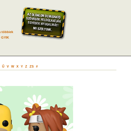
 többiek
GYIK
Ű
V
W
X
Y
Z
ZS
#