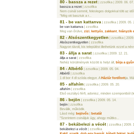
80 - bassza a rezet
| zzsofika
| 2009. 06. 07.
bassza a rezet
| zzsofika
Nem csinál semmit, felesleges dolgokkal tölti az idő
"Még ott basztuk a r...
81 - be van kattanva
| zzsofika
| 2009. 05. 
be van kattanva
| zzsofika
Meg van őrülve,
zizi
,
kettyós
,
zakkant
,
hiányzik 
82 - Alsószentkegyetlen
| zzsofika
| 2009.
Alsószentkegyetlen
| zzsofika
Nagyon távoli, kis települést illethetünk ezzel a névv
83 - állja a sarat
| zzsofika
| 2009. 12. 21.
állja a sarat
| zzsofika
Nehéz körülmények között is helyt áll,
bírja a gyű
84 - Albérlő
| zzsofika
| 2009. 05. 04.
Albérlő
| zzsofika
1 dl bor 4 dl szóda elegye. A
Háziúr
fordított
ja. M
85 - alfahím
| zzsofika
| 2009. 05. 20.
alfahím
| zzsofika
Első osztályú férfi, adonisz, minden szempontból (
86 - bejön
| zzsofika
| 2009. 05. 14.
bejön
| zzsofika
Beválik, működik.
Lásd még:
bejövős
|
betalál
"Szerintem csináljuk úgy, ahogy múltko...
87 - bekábelezi a vécét
| zzsofika
| 2009. 
bekábelezi a vécét
| zzsofika
Kakil
,
szarik
,
dob egy barnát
,
kábelt fektet
,
kulá