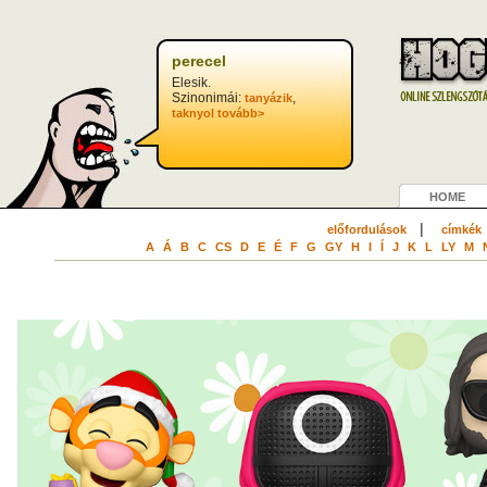
perecel
Elesik.
Szinonimái:
,
tanyázik
taknyol
tovább>
HOME
|
előfordulások
címkék
A
Á
B
C
CS
D
E
É
F
G
GY
H
I
Í
J
K
L
LY
M