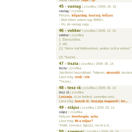
Másik hasonló:
zépé
|
zp
45 - vastag
| zzsofika
| 2009. 05. 15.
vastag
| zzsofika
Pénzes,
kőgazdag
,
burzsuj
,
krőzus
.
- Múlt héten vettem egy BMW-t.
- Hú, de vastag vagy, ...
46 - vekker
| zzsofika
| 2009. 12. 15.
vekker
| zzsofika
1. Ébresztőóra.
2. Idő.
(1) "Akkor kell felébrednem, amikor szól a vekker."
(2) "Szerint...
47 - tiszta
| zzsofika
| 2009. 05. 14.
tiszta
| zzsofika
Jelzőként használható. Teljesen,
abszolút
, tisztára
Lásd még:
totál
|
tök
"Tiszta j...
48 - tesz rá
| zzsofika
| 2009. 05. 14.
tesz rá
| zzsofika
Leszarja
, rá se hederít, semmibe vesz.
Lásd még:
baszik rá
|
leszarja magasról
|
let...
49 - stájsz
| zzsofika
| 2009. 05. 14.
stájsz
| zzsofika
Helyzet,
fennforgás
,
szitu
.
Lásd még:
Mi a stájsz?
"Helló, szevasz, figyúzz, na mi a st...
50 - szemcsi
| zzsofika
| 2009. 05. 15.