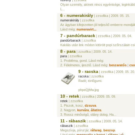
növény
| zzsofika
Olyan személy, akinek nincs egyénisége, leginkább
L...
6 - numerakirály
| zzsofika
| 2009. 05. 15.
numerakirály
| zzsofika
Az ágyban kifejezetten jól teljesítő emberre mondjá
Lásd még:
numeravirt...
7 - pandúrbarack
| zzsofika
| 2009. 05. 04.
pandúrbarack
| zzsofika
Kakilás után link módon kitörölt popi szőrszálain 
8 - para
| zzsofika
| 2009. 05. 14.
para
| zzsofika
1. Probléma, gond. Lásd még:
2. Félelmetes, ijesztő. Lásd még:
beszaratós
|
cso
9 - racska
| zzsofika
| 2009. 05. 20.
racska
| zzsofika
Radír, törlőgumi.
phpeQjhfw.jpg
10 - retek
| zzsofika
| 2009. 05. 09.
retek
| zzsofika
1. Piszok, kosz,
dzsuva
.
2. Nagyon,
kurvára
,
állatira
.
3. Rossz minőségű, silány dolog. Ha...
11 - rábaszik
| zzsofika
| 2009. 05. 14.
rábaszik
| zzsofika
Megszívja, pórul jár,
ráfarag
,
beszop
.
Lásd még:
megnyalja a botot
|
ráfagy
|
rá...