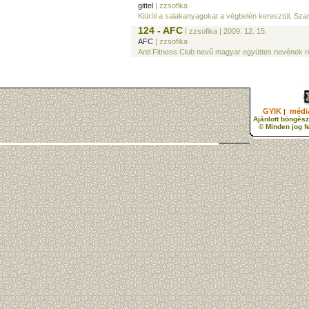
gittel
| zzsofika
Kiüríti a salakanyagokat a végbelén keresztül. Sza
124 - AFC
| zzsofika
| 2009. 12. 15.
AFC
| zzsofika
Anti Fitness Club nevű magyar együttes nevének rö
GYIK
média
|
Ajánlott böngész
© Minden jog f