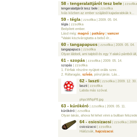
58 - tengeralattjárót tesz bele
| zzsofik
tengeralattjárót tesz bele
| zzsofika
Ivás közben az ember szájából kajadarabkák k...
59 - tégla
| zzsofika
| 2009. 05. 04.
tégla
| zzsofika
Beépített ember.
Lásd még:
magnó
|
patkány
|
vamzer
"Valaki kiszivárogtatta a belső ér...
60 - tangapapucs
| zzsofika
| 2009. 05. 04.
tangapapucs
| zzsofika
Olyan lábbeli, ami talpból és egy Y-alakú pántból áll
61 - szopás
| zzsofika
| 2009. 05. 14.
szopás
| zzsofika
1. Férfiak részére nyújtott orális szex.
2. Ráfaragás,
szívás
, pórul járás. Lás...
62 - laszti
| zzsofika
| 2009. 12. 30.
laszti
| zzsofika
Labda más szóval.
phpcWNpP8.jpg
63 - kúrókéró
| zzsofika
| 2009. 05. 11.
kúrókéró
| zzsofika
Olyan lakás, ahova fel lehet vinni a buliban felszedet
64 - csicsizacsi
| zzsofika
| 2009.
csicsizacsi
| zzsofika
Hálózsák,
hajcsizacsi
.