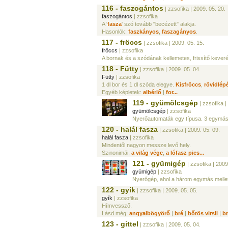
116 - faszogántos
| zzsofika
| 2009. 05. 20.
faszogántos
| zzsofika
A '
fasza
' szó tovább "becézett" alakja.
Hasonlók:
faszkányos
,
faszagányos
.
117 - fröccs
| zzsofika
| 2009. 05. 15.
fröccs
| zzsofika
A bornak és a szódának kellemetes, frissítő kever
118 - Fütty
| zzsofika
| 2009. 05. 04.
Fütty
| zzsofika
1 dl bor és 1 dl szóda elegye.
Kisfröccs
,
rövidlép
Egyéb képletek:
albérlő
|
for...
119 - gyümölcsgép
| zzsofika
|
gyümölcsgép
| zzsofika
Nyerőautomaták egy típusa. 3 egymás 
120 - halál fasza
| zzsofika
| 2009. 05. 09.
halál fasza
| zzsofika
Mindentől nagyon messze levő hely.
Szinonimái:
a világ vége
,
a lófasz pics...
121 - gyümigép
| zzsofika
| 2009
gyümigép
| zzsofika
Nyerőgép, ahol a három egymás mellett
122 - gyík
| zzsofika
| 2009. 05. 05.
gyík
| zzsofika
Hímvessző.
Lásd még:
angyalbögyörő
|
bré
|
bőrös virsli
|
br
123 - gittel
| zzsofika
| 2009. 05. 04.