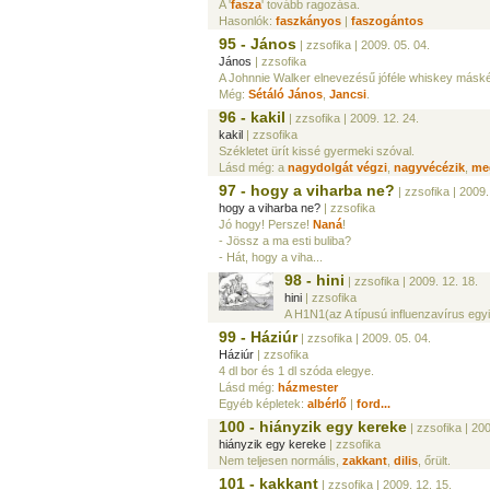
A '
fasza
' tovább ragozása.
Hasonlók:
faszkányos
|
faszogántos
95 - János
| zzsofika
| 2009. 05. 04.
János
| zzsofika
A Johnnie Walker elnevezésű jóféle whiskey másk
Még:
Sétáló János
,
Jancsi
.
96 - kakil
| zzsofika
| 2009. 12. 24.
kakil
| zzsofika
Székletet ürít kissé gyermeki szóval.
Lásd még: a
nagydolgát végzi
,
nagyvécézik
,
meg
97 - hogy a viharba ne?
| zzsofika
| 2009.
hogy a viharba ne?
| zzsofika
Jó hogy! Persze!
Naná
!
- Jössz a ma esti buliba?
- Hát, hogy a viha...
98 - hini
| zzsofika
| 2009. 12. 18.
hini
| zzsofika
A H1N1(az A típusú influenzavírus egyi
99 - Háziúr
| zzsofika
| 2009. 05. 04.
Háziúr
| zzsofika
4 dl bor és 1 dl szóda elegye.
Lásd még:
házmester
Egyéb képletek:
albérlő
|
ford...
100 - hiányzik egy kereke
| zzsofika
| 200
hiányzik egy kereke
| zzsofika
Nem teljesen normális,
zakkant
,
dilis
, őrült.
101 - kakkant
| zzsofika
| 2009. 12. 15.