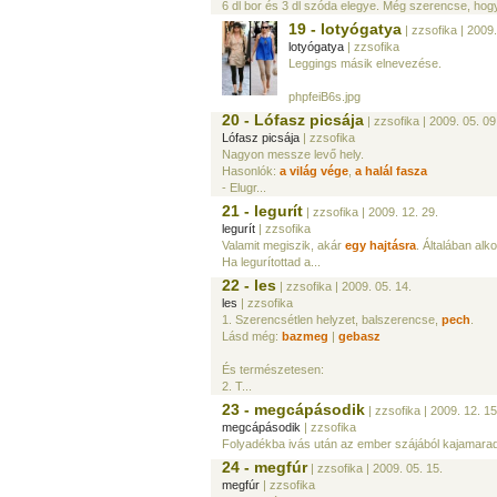
6 dl bor és 3 dl szóda elegye. Még szerencse, hogy n
19 - lotyógatya
| zzsofika
| 2009.
lotyógatya
| zzsofika
Leggings másik elnevezése.
phpfeiB6s.jpg
20 - Lófasz picsája
| zzsofika
| 2009. 05. 09
Lófasz picsája
| zzsofika
Nagyon messze levő hely.
Hasonlók:
a világ vége
,
a halál fasza
- Elugr...
21 - legurít
| zzsofika
| 2009. 12. 29.
legurít
| zzsofika
Valamit megiszik, akár
egy hajtásra
. Általában al
Ha legurítottad a...
22 - les
| zzsofika
| 2009. 05. 14.
les
| zzsofika
1. Szerencsétlen helyzet, balszerencse,
pech
.
Lásd még:
bazmeg
|
gebasz
És természetesen:
2. T...
23 - megcápásodik
| zzsofika
| 2009. 12. 15
megcápásodik
| zzsofika
Folyadékba ivás után az ember szájából kajamarad
24 - megfúr
| zzsofika
| 2009. 05. 15.
megfúr
| zzsofika