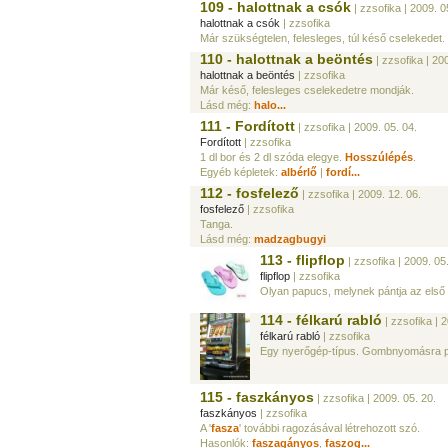
109 - halottnak a csók
| zzsofika
| 2009. 0
halottnak a csók
| zzsofika
Már szükségtelen, felesleges, túl késő cselekedet.
110 - halottnak a beöntés
| zzsofika
| 200
halottnak a beöntés
| zzsofika
Már késő, felesleges cselekedetre mondják.
Lásd még:
halo...
111 - Fordított
| zzsofika
| 2009. 05. 04.
Fordított
| zzsofika
1 dl bor és 2 dl szóda elegye.
Hosszúlépés
.
Egyéb képletek:
albérlő
|
fordí...
112 - fosfelező
| zzsofika
| 2009. 12. 06.
fosfelező
| zzsofika
Tanga.
Lásd még:
madzagbugyi
113 - flipflop
| zzsofika
| 2009. 05.
flipflop
| zzsofika
Olyan papucs, melynek pántja az első 2
114 - félkarú rabló
| zzsofika
| 2
félkarú rabló
| zzsofika
Egy nyerőgép-típus. Gombnyomásra pör
115 - faszkányos
| zzsofika
| 2009. 05. 20.
faszkányos
| zzsofika
A '
fasza
' további ragozásával létrehozott szó.
Hasonlók:
faszagányos
,
faszog...