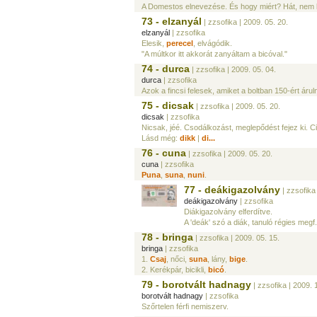
A Domestos elnevezése. És hogy miért? Hát, nem b
73 - elzanyál
| zzsofika
| 2009. 05. 20.
elzanyál
| zzsofika
Elesik,
perecel
, elvágódik.
"A múltkor itt akkorát zanyáltam a bicóval."
74 - durca
| zzsofika
| 2009. 05. 04.
durca
| zzsofika
Azok a fincsi felesek, amiket a boltban 150-ért áru
75 - dicsak
| zzsofika
| 2009. 05. 20.
dicsak
| zzsofika
Nicsak, jéé. Csodálkozást, meglepődést fejez ki. C
Lásd még:
dikk
|
di...
76 - cuna
| zzsofika
| 2009. 05. 20.
cuna
| zzsofika
Puna
,
suna
,
nuni
.
77 - deákigazolvány
| zzsofika
deákigazolvány
| zzsofika
Diákigazolvány elferdítve.
A 'deák' szó a diák, tanuló régies megf.
78 - bringa
| zzsofika
| 2009. 05. 15.
bringa
| zzsofika
1.
Csaj
, nőci,
suna
, lány,
bige
.
2. Kerékpár, bicikli,
bicó
.
79 - borotvált hadnagy
| zzsofika
| 2009. 
borotvált hadnagy
| zzsofika
Szőrtelen férfi nemiszerv.