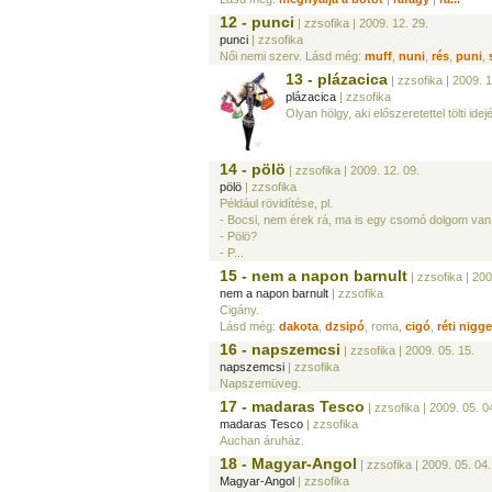
12 - punci
| zzsofika
| 2009. 12. 29.
punci
| zzsofika
Női nemi szerv. Lásd még:
muff
,
nuni
,
rés
,
puni
,
13 - plázacica
| zzsofika
| 2009. 1
plázacica
| zzsofika
Olyan hölgy, aki előszeretettel tölti id
14 - pölö
| zzsofika
| 2009. 12. 09.
pölö
| zzsofika
Például rövidítése, pl.
- Bocsi, nem érek rá, ma is egy csomó dolgom van
- Pölö?
- P...
15 - nem a napon barnult
| zzsofika
| 200
nem a napon barnult
| zzsofika
Cigány.
Lásd még:
dakota
,
dzsipó
, roma,
cigó
,
réti nigge
16 - napszemcsi
| zzsofika
| 2009. 05. 15.
napszemcsi
| zzsofika
Napszemüveg.
17 - madaras Tesco
| zzsofika
| 2009. 05. 0
madaras Tesco
| zzsofika
Auchan áruház.
18 - Magyar-Angol
| zzsofika
| 2009. 05. 04.
Magyar-Angol
| zzsofika