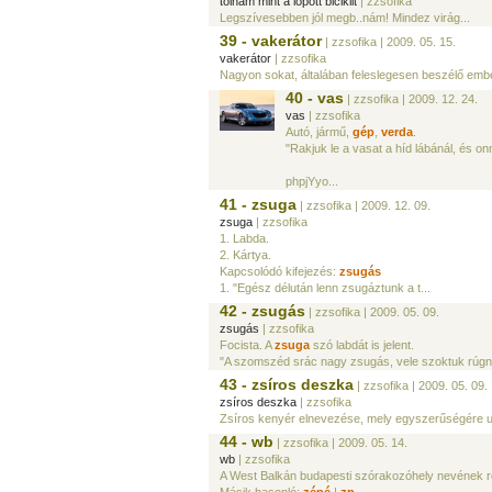
tolnám mint a lopott biciklit
| zzsofika
Legszívesebben jól megb..nám! Mindez virág...
39 - vakerátor
| zzsofika
| 2009. 05. 15.
vakerátor
| zzsofika
Nagyon sokat, általában feleslegesen beszélő ember
40 - vas
| zzsofika
| 2009. 12. 24.
vas
| zzsofika
Autó, jármű,
gép
,
verda
.
"Rakjuk le a vasat a híd lábánál, és o
phpjYyo...
41 - zsuga
| zzsofika
| 2009. 12. 09.
zsuga
| zzsofika
1. Labda.
2. Kártya.
Kapcsolódó kifejezés:
zsugás
1. "Egész délután lenn zsugáztunk a t...
42 - zsugás
| zzsofika
| 2009. 05. 09.
zsugás
| zzsofika
Focista. A
zsuga
szó labdát is jelent.
"A szomszéd srác nagy zsugás, vele szoktuk rúgni
43 - zsíros deszka
| zzsofika
| 2009. 05. 09.
zsíros deszka
| zzsofika
Zsíros kenyér elnevezése, mely egyszerűségére utal
44 - wb
| zzsofika
| 2009. 05. 14.
wb
| zzsofika
A West Balkán budapesti szórakozóhely nevének rö