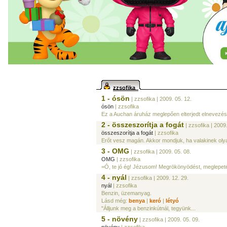
zzsofika
1 - ósön
| zzsofika
| 2009. 05. 12.
ósön
| zzsofika
Ez a Auchan áruház meglepően elterjedt elnevezése
2 - összeszorítja a fogát
| zzsofika
| 2009.
összeszorítja a fogát
| zzsofika
Erőt vesz magán. Akkor mondjuk, ha valakinek olya
3 - OMG
| zzsofika
| 2009. 05. 08.
OMG
| zzsofika
=Ó, te jó ég! Jézusom! Megrökönyödést, meglepetés
4 - nyál
| zzsofika
| 2009. 12. 29.
nyál
| zzsofika
Benzin, üzemanyag.
Lásd még:
benya
|
keró
|
létyó
"Álljunk meg a benzinkútnál, tegyünk...
5 - növény
| zzsofika
| 2009. 05. 09.