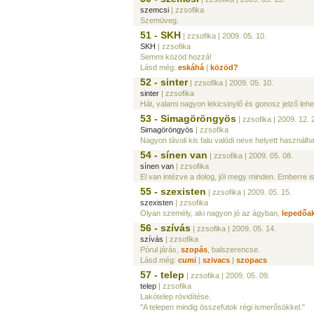
szemcsi
| zzsofika
Szemüveg.
51 - SKH
| zzsofika
| 2009. 05. 10.
SKH
| zzsofika
Semmi közöd hozzá!
Lásd még:
eskáhá
|
közöd?
52 - sinter
| zzsofika
| 2009. 05. 10.
sinter
| zzsofika
Hát, valami nagyon lekicsinylő és gonosz jelző lehet
53 - Simagöröngyös
| zzsofika
| 2009. 12. 
Simagöröngyös
| zzsofika
Nagyon távoli kis falu valódi neve helyett használhat
54 - sínen van
| zzsofika
| 2009. 05. 08.
sínen van
| zzsofika
El van intézve a dolog, jól megy minden. Emberre is
55 - szexisten
| zzsofika
| 2009. 05. 15.
szexisten
| zzsofika
Olyan személy, aki nagyon jó az ágyban,
lepedőa
56 - szívás
| zzsofika
| 2009. 05. 14.
szívás
| zzsofika
Pórul járás,
szopás
, balszerencse.
Lásd még:
cumi
|
szivacs
|
szopacs
57 - telep
| zzsofika
| 2009. 05. 09.
telep
| zzsofika
Lakótelep rövidítése.
"A telepen mindig összefutok régi ismerősökkel."