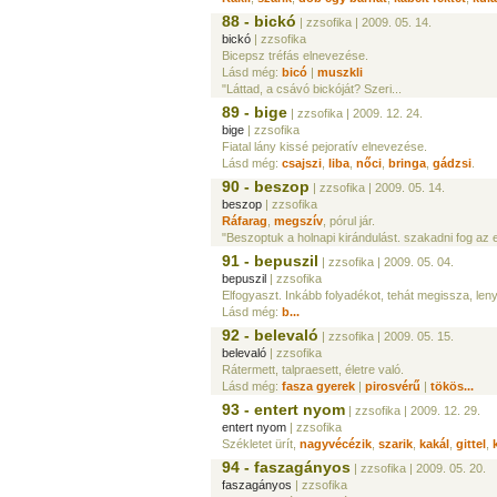
88 - bickó
| zzsofika
| 2009. 05. 14.
bickó
| zzsofika
Bicepsz tréfás elnevezése.
Lásd még:
bicó
|
muszkli
"Láttad, a csávó bickóját? Szeri...
89 - bige
| zzsofika
| 2009. 12. 24.
bige
| zzsofika
Fiatal lány kissé pejoratív elnevezése.
Lásd még:
csajszi
,
liba
,
nőci
,
bringa
,
gádzsi
.
90 - beszop
| zzsofika
| 2009. 05. 14.
beszop
| zzsofika
Ráfarag
,
megszív
, pórul jár.
"Beszoptuk a holnapi kirándulást. szakadni fog az 
91 - bepuszil
| zzsofika
| 2009. 05. 04.
bepuszil
| zzsofika
Elfogyaszt. Inkább folyadékot, tehát megissza, lenye
Lásd még:
b...
92 - belevaló
| zzsofika
| 2009. 05. 15.
belevaló
| zzsofika
Rátermett, talpraesett, életre való.
Lásd még:
fasza gyerek
|
pirosvérű
|
tökös...
93 - entert nyom
| zzsofika
| 2009. 12. 29.
entert nyom
| zzsofika
Székletet ürít,
nagyvécézik
,
szarik
,
kakál
,
gittel
,
94 - faszagányos
| zzsofika
| 2009. 05. 20.
faszagányos
| zzsofika