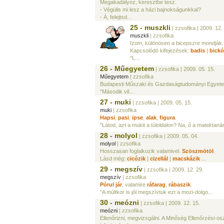
Megakadályoz, keresztbe tesz.
- Végülis mi lesz a házi bajnokságunkkal?
- Á, felejtsd...
25 - muszkli
| zzsofika
| 2009. 12.
muszkli
| zzsofika
Izom, különösen a bicepszre mondják.
Kapcsolódó kifejezések:
badis
|
bickó
"L...
26 - Műegyetem
| zzsofika
| 2009. 05. 15.
Műegyetem
| zzsofika
Budapesti Műszaki és Gazdaságtudományi Egyet
"Második vil...
27 - muki
| zzsofika
| 2009. 05. 15.
muki
| zzsofika
Hapsi
,
pasi
,
ipse
,
alak
,
figura
.
"Látod, azt a mukit a túloldalon? Na, ő a matektaná
28 - molyol
| zzsofika
| 2009. 05. 04.
molyol
| zzsofika
Hosszasan foglalkozik valamivel.
Szöszmötöl
.
Lásd még:
cicózik
|
cizellál
|
macskázik
...
29 - megszív
| zzsofika
| 2009. 12. 29.
megszív
| zzsofika
Pórul jár
, valamire
ráfarag
,
rábaszik
.
"A múltkor is jól megszívtuk ezt a mozi-dolgo...
30 - meózni
| zzsofika
| 2009. 12. 15.
meózni
| zzsofika
Ellenőrizni, megvizsgálni. A Minőség Ellenőrzési-os