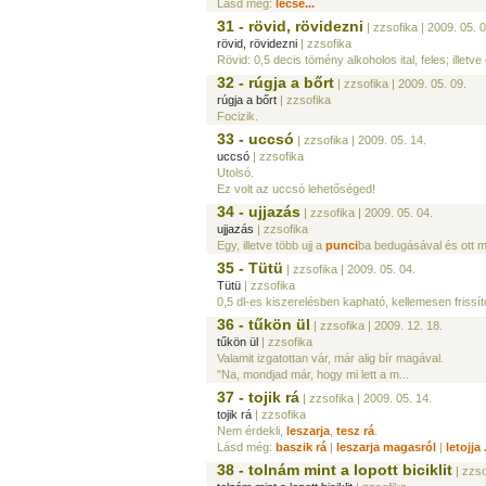
Lásd még:
lecse...
31 - rövid, rövidezni
| zzsofika
| 2009. 05. 0
rövid, rövidezni
| zzsofika
Rövid: 0,5 decis tömény alkoholos ital, feles; illetve ez
32 - rúgja a bőrt
| zzsofika
| 2009. 05. 09.
rúgja a bőrt
| zzsofika
Focizik.
33 - uccsó
| zzsofika
| 2009. 05. 14.
uccsó
| zzsofika
Utolsó.
Ez volt az uccsó lehetőséged!
34 - ujjazás
| zzsofika
| 2009. 05. 04.
ujjazás
| zzsofika
Egy, illetve több ujj a
punci
ba bedugásával és ott m
35 - Tütü
| zzsofika
| 2009. 05. 04.
Tütü
| zzsofika
0,5 dl-es kiszerelésben kapható, kellemesen frissí
36 - tűkön ül
| zzsofika
| 2009. 12. 18.
tűkön ül
| zzsofika
Valamit izgatottan vár, már alig bír magával.
"Na, mondjad már, hogy mi lett a m...
37 - tojik rá
| zzsofika
| 2009. 05. 14.
tojik rá
| zzsofika
Nem érdekli,
leszarja
,
tesz rá
.
Lásd még:
baszik rá
|
leszarja magasról
|
letojja .
38 - tolnám mint a lopott biciklit
| zzso