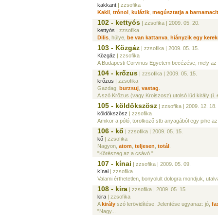
kakkant
| zzsofika
Kakil
,
trónol
,
kulázik
,
megúsztatja a barnamaci
102 - kettyós
| zzsofika
| 2009. 05. 20.
kettyós
| zzsofika
Dilis
, hülye,
be van kattanva
,
hiányzik egy kerek
103 - Közgáz
| zzsofika
| 2009. 05. 15.
Közgáz
| zzsofika
A Budapesti Corvinus Egyetem becézése, mely az 
104 - krőzus
| zzsofika
| 2009. 05. 15.
krőzus
| zzsofika
Gazdag,
burzsuj
,
vastag
.
A szó Krőzus (vagy Kroiszosz) utolsó lüd király (i. e
105 - köldökszösz
| zzsofika
| 2009. 12. 18.
köldökszösz
| zzsofika
Amikor a póló, törölköző stb anyagából egy pihe a
106 - kő
| zzsofika
| 2009. 05. 15.
kő
| zzsofika
Nagyon,
atom
,
teljesen
,
totál
.
"Kőrészeg az a csávó."
107 - kínai
| zzsofika
| 2009. 05. 09.
kínai
| zzsofika
Valami érthetetlen, bonyolult dologra mondjuk, utalv
108 - kira
| zzsofika
| 2009. 05. 15.
kira
| zzsofika
A
király
szó lerövidítése. Jelentése ugyanaz: jó,
fa
"Nagy...