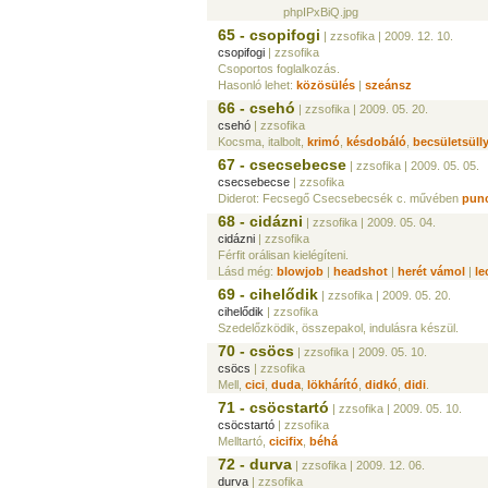
phpIPxBiQ.jpg
65 - csopifogi
| zzsofika
| 2009. 12. 10.
csopifogi
| zzsofika
Csoportos foglalkozás.
Hasonló lehet:
közösülés
|
szeánsz
66 - csehó
| zzsofika
| 2009. 05. 20.
csehó
| zzsofika
Kocsma, italbolt,
krimó
,
késdobáló
,
becsületsüll
67 - csecsebecse
| zzsofika
| 2009. 05. 05.
csecsebecse
| zzsofika
Diderot: Fecsegő Csecsebecsék c. művében
punc
68 - cidázni
| zzsofika
| 2009. 05. 04.
cidázni
| zzsofika
Férfit orálisan kielégíteni.
Lásd még:
blowjob
|
headshot
|
herét vámol
|
le
69 - cihelődik
| zzsofika
| 2009. 05. 20.
cihelődik
| zzsofika
Szedelőzködik, összepakol, indulásra készül.
70 - csöcs
| zzsofika
| 2009. 05. 10.
csöcs
| zzsofika
Mell,
cici
,
duda
,
lökhárító
,
didkó
,
didi
.
71 - csöcstartó
| zzsofika
| 2009. 05. 10.
csöcstartó
| zzsofika
Melltartó,
cicifix
,
béhá
72 - durva
| zzsofika
| 2009. 12. 06.
durva
| zzsofika