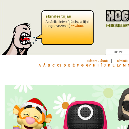
skinder tojás
A nácik illetve újfasiszta ifjak
megnevezése :)
tovább>
HOME
|
előfordulások
címkék
A
Á
B
C
CS
D
E
É
F
G
GY
H
I
Í
J
K
L
LY
M