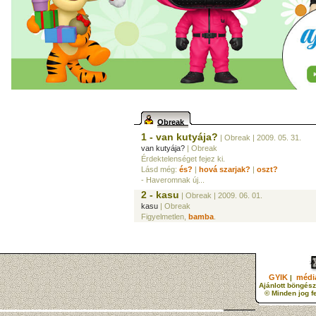
Obreak
1 - van kutyája?
| Obreak
| 2009. 05. 31.
van kutyája?
| Obreak
Érdektelenséget fejez ki.
Lásd még:
és?
|
hová szarjak?
|
oszt?
- Haveromnak új...
2 - kasu
| Obreak
| 2009. 06. 01.
kasu
| Obreak
Figyelmetlen,
bamba
.
GYIK
média
|
Ajánlott böngész
© Minden jog f