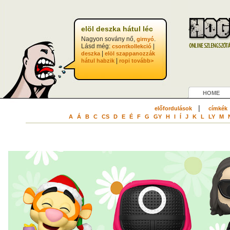
elöl deszka hátul léc
Nagyon sovány nő,
.
girnyó
Lásd még:
|
csontkollekció
|
deszka
elöl szappanozzák
|
hátul habzik
ropi
tovább>
HOME
|
előfordulások
címkék
A
Á
B
C
CS
D
E
É
F
G
GY
H
I
Í
J
K
L
LY
M