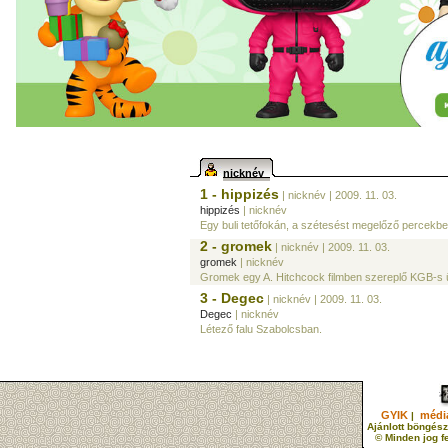
nicknév
1 - hippizés
| nicknév
| 2009. 11. 03.
hippizés
| nicknév
Egy buli tetőfokán, a szétesést megelőző percekben
2 - gromek
| nicknév
| 2009. 11. 03.
gromek
| nicknév
Gromek egy A. Hitchcock filmben szereplő KGB-s ü
3 - Degec
| nicknév
| 2009. 11. 03.
Degec
| nicknév
Létező falu Szabolcsban.
GYIK
média
|
Ajánlott böngész
© Minden jog f