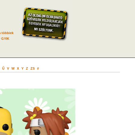
 többiek
GYIK
Ű
V
W
X
Y
Z
ZS
#