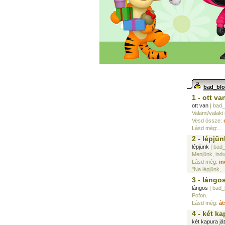
bad_bl
1 - ott va
ott van
| bad_
Valami/valaki
Vesd össze:
Lásd még:...
2 - lépjün
lépjünk
| bad
Menjünk, indu
Lásd még:
in
"Na lépjünk, ..
3 - lángo
lángos
| bad_
Pofon.
Lásd még:
át
4 - két ka
két kapura já