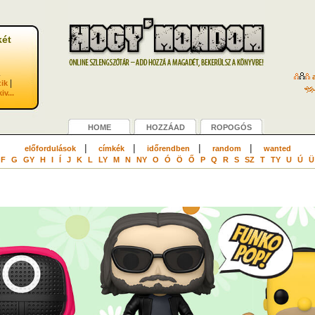
két
.
a
|
zik
kiv...
HOME
HOZZÁAD
ROPOGÓS
|
|
|
|
előfordulások
címkék
időrendben
random
wanted
F
G
GY
H
I
Í
J
K
L
LY
M
N
NY
O
Ó
Ö
Ő
P
Q
R
S
SZ
T
TY
U
Ú
Ü