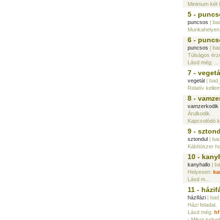
Minimum két l
5 - punc
puncsos
| ba
Munkahelyen, 
6 - punc
puncsos
| ba
Túlságos érze
Lásd még: ...
7 - vegetá
vegetál
| bad
Relatív kelle
8 - vamze
vamzerkodik
Árulkodik.
Kapcsolódó k
9 - szton
sztondul
| ba
Kábítószer ha
10 - kany
kanyhallo
| b
Helyesen:
ka
Lásd m...
11 - házif
házifázi
| bad
Házi feladat.
Lásd még:
hf
- Mikor tudun