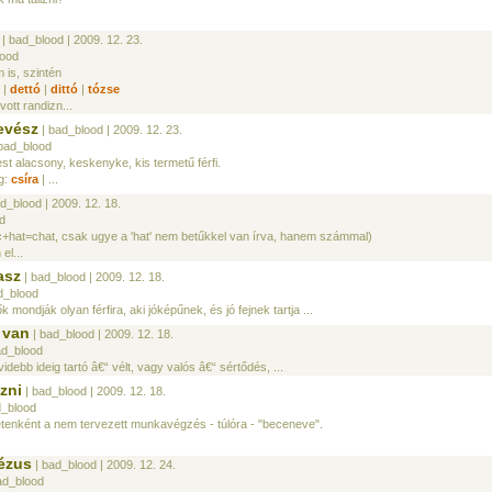
| bad_blood
| 2009. 12. 23.
lood
is, szintén
|
dettó
|
dittó
|
tózse
vott randizn...
evész
| bad_blood
| 2009. 12. 23.
bad_blood
t alacsony, keskenyke, kis termetű férfi.
g:
csíra
| ...
ad_blood
| 2009. 12. 18.
d
+hat=chat, csak ugye a 'hat' nem betűkkel van írva, hanem számmal)
el...
asz
| bad_blood
| 2009. 12. 18.
d_blood
ők mondják olyan férfira, aki jóképűnek, és jó fejnek tartja ...
t van
| bad_blood
| 2009. 12. 18.
ad_blood
debb ideig tartó â€“ vélt, vagy valós â€“ sértődés, ...
ázni
| bad_blood
| 2009. 12. 18.
d_blood
tenként a nem tervezett munkavégzés - túlóra - "beceneve".
jézus
| bad_blood
| 2009. 12. 24.
ad_blood