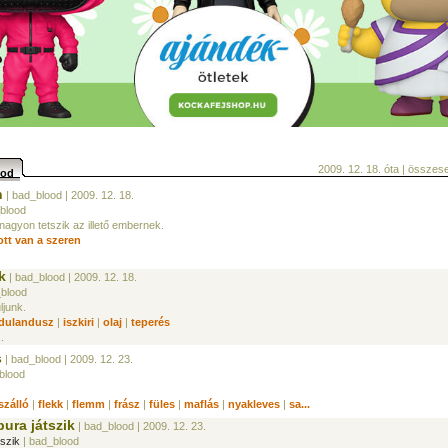
2009. 12. 18. óta | össze
ood
n
| bad_blood
| 2009. 12. 18.
blood
 nagyon tetszik az illető embernek.
ott van a szeren
k
| bad_blood
| 2009. 12. 18.
_blood
ljunk.
dulandusz
|
iszkiri
|
olaj
|
teperés
.
s
| bad_blood
| 2009. 12. 23.
blood
szálló
|
flekk
|
flemm
|
frász
|
füles
|
maflás
|
nyakleves
|
sa...
pura játszik
| bad_blood
| 2009. 12. 23.
tszik
| bad_blood