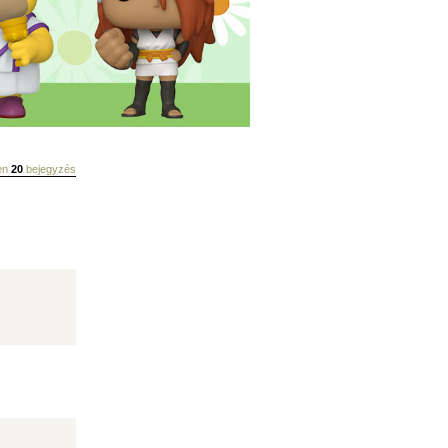
sen
20
bejegyzés