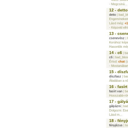
- Megcsiná...
12 - detto
detto
| bad_b
Engem/nekem 
Lásd még:
+1
- Képzeld elhí
13 - csen
csenevész
| 
Korához képes
Hasonlók mé
14 - c6
| b
c6
| bad_bloo
Értsd:
chat
(c
- Mostanában 
15 - díszf
díszfasz
| ba
Általában a n
16 - fasír
fasírt van
| b
Hosszabb-rövi
17 - gály
gályázni
| ba
Dolgozni. Ese
Lásd m...
18 - fény
fényjézus
| b