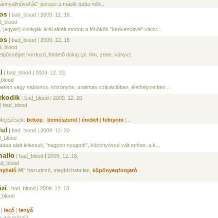
ánnyal/nővel â€“ persze a másik tudta nélk...
sos
| bad_blood
| 2009. 12. 18.
d_blood
(egyes) kollégák által elítélt módon a főnökök "kedvencévé" vált/v...
sos
| bad_blood
| 2009. 12. 18.
d_blood
lgősséget hordozó, hirdető dolog (pl. film, zene, könyv).
l
| bad_blood
| 2009. 12. 23.
_blood
metlen vagy sablonos, közönyös, unalmas szituációban, élethelyzetben ...
rkodik
| bad_blood
| 2009. 12. 20.
| bad_blood
ifejezések:
beköp
|
bemószerol
|
énekel
|
felnyom
|...
dul
| bad_blood
| 2009. 12. 20.
d_blood
tása alatt lelassult, "nagyon nyugodt", közönyössé vált ember, a k...
hallo
| bad_blood
| 2009. 12. 18.
ad_blood
nyhaló
â€“ hazudozó, megbízhatatlan,
köpönyegforgató
.
ázi
| bad_blood
| 2009. 12. 18.
_blood
|
lecó
|
lenyó
k ma talizni?