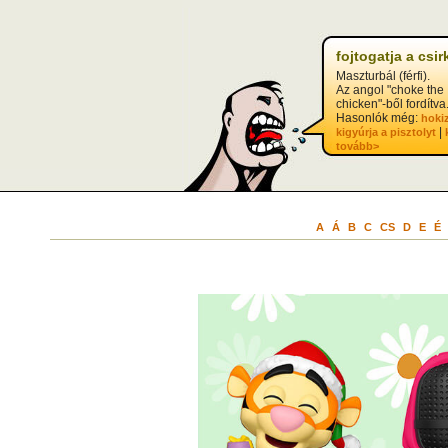
fojtogatja a csir
Maszturbál (férfi).
Az angol "choke the
chicken"-ből fordítva
Hasonlók még:
hoki
|
kigyúrja a pisztolyt
tovább>
A
Á
B
C
CS
D
E
É