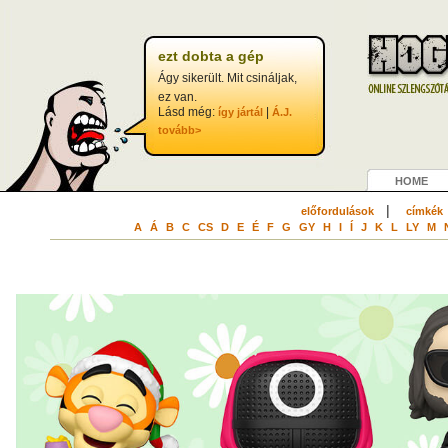
ezt dobta a gép
Ágy sikerült. Mit csináljak,
ez van.
Lásd még:
|
így jártál
Á.J.
tovább>
HOME
|
előfordulások
címkék
A
Á
B
C
CS
D
E
É
F
G
GY
H
I
Í
J
K
L
LY
M