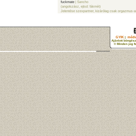
fuckmate
| Sancho
(angolszász, ejtsd: fákmét)
Jelentése szexpartner, kizárólag csak orgazmus-a
GYIK
média
|
Ajánlott böngész
© Minden jog f