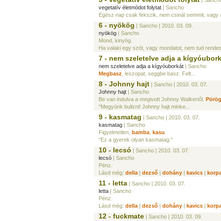
| Sanch
vegetatív életmódot folytat
| Sancho
Egész nap csak fekszik, nem csinál semmit, vagy a
6 - nyökög
| Sancho
| 2010. 03. 09.
nyökög
| Sancho
Mond, kinyög.
Ha valaki egy szót, vagy mondatot, nem tud rendes
7 - nem szeletelve adja a kígyóubor
nem szeletelve adja a kígyóuborkát
| Sancho
Megbasz
, leszopat, seggbe basz. Felt...
8 - Johnny hajt
| Sancho
| 2010. 03. 07.
Johnny hajt
| Sancho
Be van indulva a megivott Johnny Walkertől.
Pörö
"Megyünk bulizni! Johnny hajt minke...
9 - kasmatag
| Sancho
| 2010. 03. 07.
kasmatag
| Sancho
Figyelmetlen,
bamba
,
kasu
.
"Ez a gyerek olyan kasmatag."
10 - lecsó
| Sancho
| 2010. 03. 07.
lecsó
| Sancho
Pénz.
Lásd még:
della
|
dezső
|
dohány
|
kavics
|
korp
11 - letta
| Sancho
| 2010. 03. 07.
letta
| Sancho
Pénz.
Lásd még:
della
|
dezső
|
dohány
|
kavics
|
korp
12 - fuckmate
| Sancho
| 2010. 03. 09.