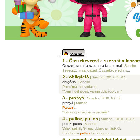
Sancho
1 - Összekevered a szezont a faszo
Összekevered a szezont a faszommal
| Sancho
Tévedsz, nincs igazad. Összekevered a s...
2 - obligáció
| Sancho
| 2010. 03. 07.
obligáció
| Sancho
Probléma, bonyodalom.
"Nem indul a gép, valami obligáció van."
3 - pronyó
| Sancho
| 2010. 03. 07.
pronyó
| Sancho
Paraszt
.
"Takarodj a gecibe, te pronyó!"
4 - pulloz, pullos
| Sancho
| 2010. 03. 07.
pulloz, pullos
| Sancho
Valaki sajnál, félt egy dolgot a másiktól.
Ebből jön a
pullos
kifejezés, am...
5 - vegetatív életmódot folytat