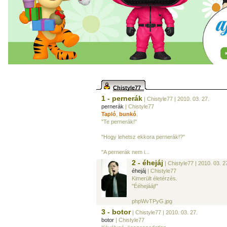
Chistyle77
1 - pernerák
| Chistyle77
| 2010. 03. 27.
pernerák
| Chistyle77
Tapló
,
bunkó
.
"Te pernerák!"
"Hogy lehetsz ekkora pernerák!?"
"A pernerák nem i...
2 - éhejáj
| Chistyle77
| 2010. 03. 2
éhejáj
| Chistyle77
Kimerült életérzés.
"Ééhejááj!"
phpWvTPyG.jpg
3 - botor
| Chistyle77
| 2010. 03. 27.
botor
| Chistyle77