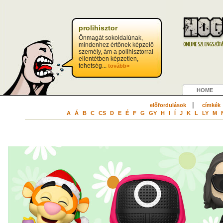
prolihisztor
Önmagát sokoldalúnak,
mindenhez értőnek képzelő
személy, ám a polihisztorral
ellentétben képzetlen,
tehetség...
tovább>
HOME
|
előfordulások
címkék
A
Á
B
C
CS
D
E
É
F
G
GY
H
I
Í
J
K
L
LY
M