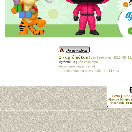
vén kelekótya
1 - ugrómókus
| vén kelekótya
| 2010. 08. 18.
ugrómókus
| vén kelekótya
Agronómus, agrármérnök.
"...unokaöcsémet nem vették fel a TTK-ra,...
GYIK
média
|
Ajánlott böngész
© Minden jog f