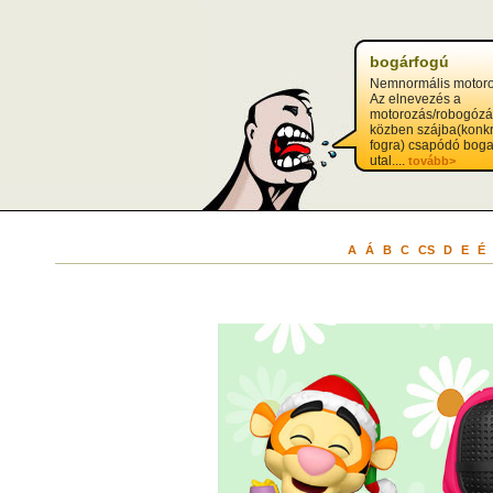
bogárfogú
Nemnormális motoro
Az elnevezés a
motorozás/robogózá
közben szájba(konk
fogra) csapódó boga
utal....
tovább>
A
Á
B
C
CS
D
E
É