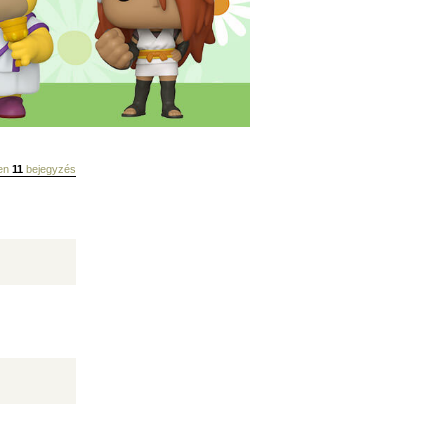
sen
11
bejegyzés