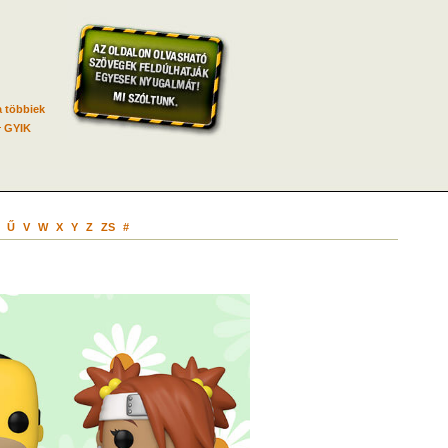
 többiek
GYIK
Ű
V
W
X
Y
Z
ZS
#