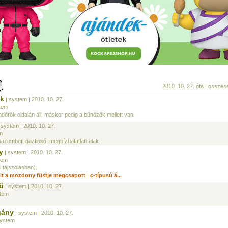
2010. 10. 27. óta | össze
m
ik
| system
| 2010. 10. 27.
tem
dőrök oldalán áll, máskor pedig a bűnözők mellett van.
 system
| 2010. 10. 27.
m
Gazember, gazfickó, megbízhatatlan alak.
y
| system
| 2010. 10. 27.
tem
i tájszólásban).
it a mozdony füstje megcsapott
|
c-típusú á...
rű
| system
| 2010. 10. 27.
stem
gány
| system
| 2010. 10. 27.
system