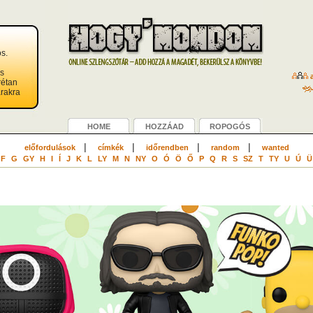
s.
s
a
rétan
rakra
HOME
HOZZÁAD
ROPOGÓS
|
|
|
|
előfordulások
címkék
időrendben
random
wanted
F
G
GY
H
I
Í
J
K
L
LY
M
N
NY
O
Ó
Ö
Ő
P
Q
R
S
SZ
T
TY
U
Ú
Ü