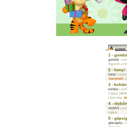
syste
1 - gumiz
gumizik
| sys
Egyszer a ren
2 - kanyi
|
kanyi
| syste
(
kanyhaló
) 
3 - kohán
kohány
| sys
Cigány (alföld
Lásd még:
ak
4 - rézbő
rézbőrű
| sy
cigány
5 - gépci
gépcigány
| 