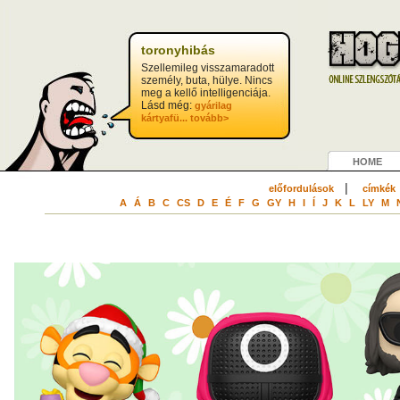
toronyhibás
Szellemileg visszamaradott
személy, buta, hülye. Nincs
meg a kellő intelligenciája.
Lásd még:
gyárilag
kártyafü...
tovább>
HOME
|
előfordulások
címkék
A
Á
B
C
CS
D
E
É
F
G
GY
H
I
Í
J
K
L
LY
M