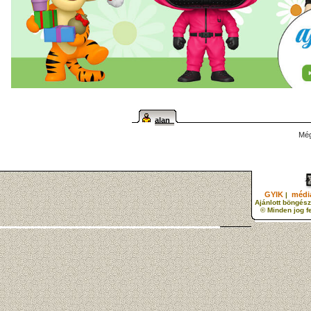
alan
Még
GYIK
média
|
Ajánlott böngész
© Minden jog f