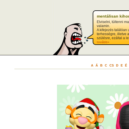
mentálisan kiho
Elviselni, túltenni m
valamin.
A kifejezés találóan 
terhességre, illetve 
szülésre, ezáltal a lel
tovább>
A
Á
B
C
CS
D
E
É