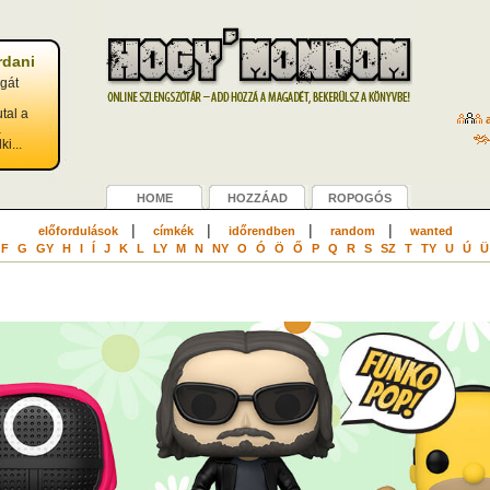
rdani
agát
utal a
a
a
ki...
HOME
HOZZÁAD
ROPOGÓS
|
|
|
|
előfordulások
címkék
időrendben
random
wanted
F
G
GY
H
I
Í
J
K
L
LY
M
N
NY
O
Ó
Ö
Ő
P
Q
R
S
SZ
T
TY
U
Ú
Ü