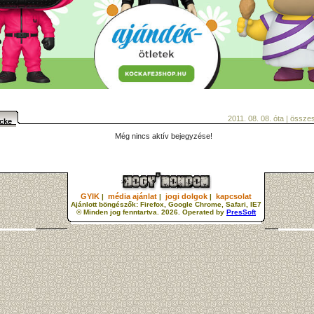
2011. 08. 08. óta | össz
acke
Még nincs aktív bejegyzése!
GYIK
média ajánlat
jogi dolgok
kapcsolat
|
|
|
Ajánlott böngészők: Firefox, Google Chrome, Safari, IE7
© Minden jog fenntartva. 2026. Operated by
PresSoft