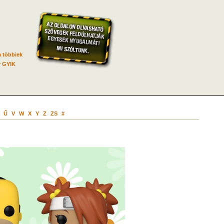
 többiek
GYIK
Ű
V
W
X
Y
Z
ZS
#