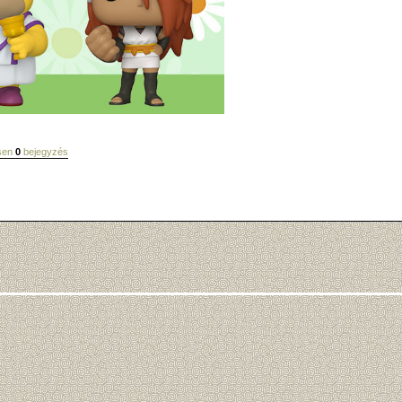
esen
0
bejegyzés