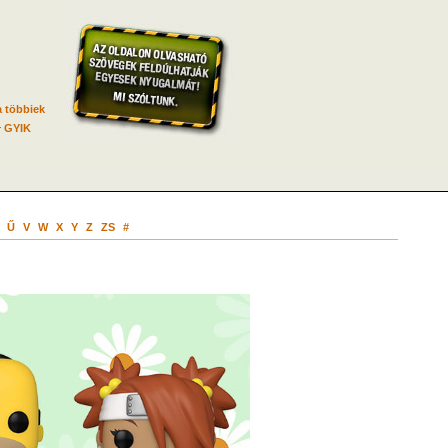
 többiek
GYIK
Ű
V
W
X
Y
Z
ZS
#