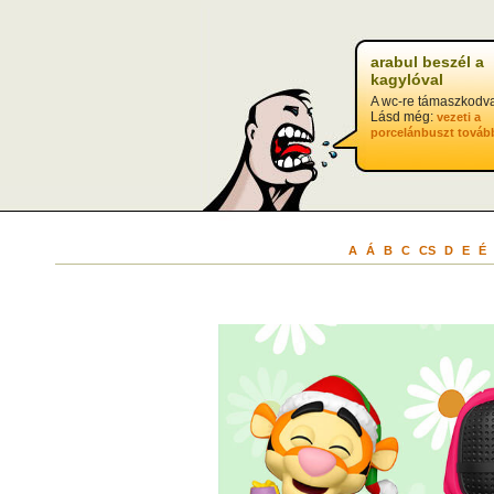
arabul beszél a
kagylóval
A wc-re támaszkodv
Lásd még:
vezeti a
porcelánbuszt
továb
A
Á
B
C
CS
D
E
É