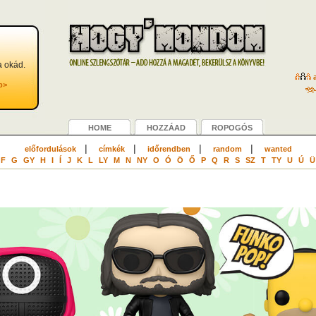
a okád.
a
b>
HOME
HOZZÁAD
ROPOGÓS
|
|
|
|
előfordulások
címkék
időrendben
random
wanted
F
G
GY
H
I
Í
J
K
L
LY
M
N
NY
O
Ó
Ö
Ő
P
Q
R
S
SZ
T
TY
U
Ú
Ü