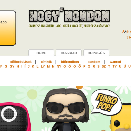
sabb
a
HOME
HOZZÁAD
ROPOGÓS
|
|
|
|
előfordulások
címkék
időrendben
random
wanted
F
G
GY
H
I
Í
J
K
L
LY
M
N
NY
O
Ó
Ö
Ő
P
Q
R
S
SZ
T
TY
U
Ú
Ü