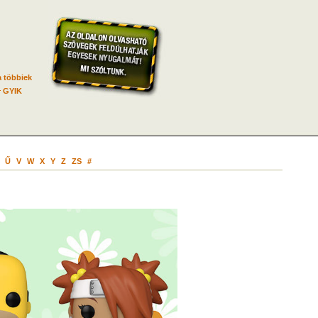
 többiek
GYIK
Ű
V
W
X
Y
Z
ZS
#