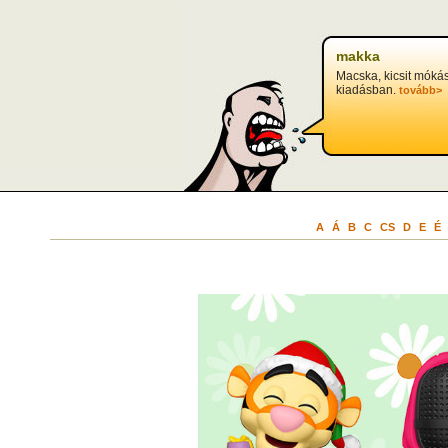
makka
Macska, kicsit móká
kiadásban.
tovább>
A
Á
B
C
CS
D
E
É