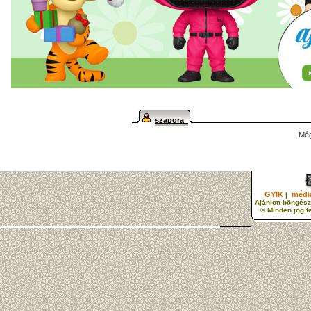
szapora
Még
GYIK
média
|
Ajánlott böngész
© Minden jog f