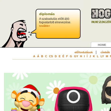
diplomás
A szabadulás előtt álló
fogvatartott elnevezése.
tovább>
HOME
|
előfordulások
címkék
A
Á
B
C
CS
D
E
É
F
G
GY
H
I
Í
J
K
L
LY
M