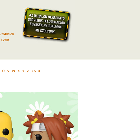
 többiek
GYIK
Ű
V
W
X
Y
Z
ZS
#