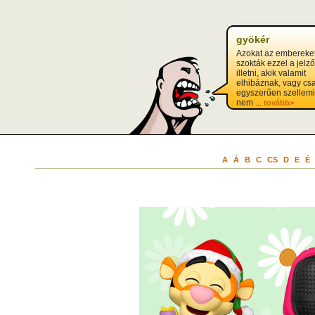
gyökér
Azokat az embereke
szokták ezzel a jelző
illetni, akik valamit
elhibáznak, vagy cs
egyszerűen szellemi
nem ...
tovább>
A
Á
B
C
CS
D
E
É