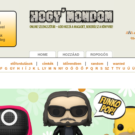
t
vel
a
ak
leg
HOME
HOZZÁAD
ROPOGÓS
|
|
|
|
előfordulások
címkék
időrendben
random
wanted
F
G
GY
H
I
Í
J
K
L
LY
M
N
NY
O
Ó
Ö
Ő
P
Q
R
S
SZ
T
TY
U
Ú
Ü