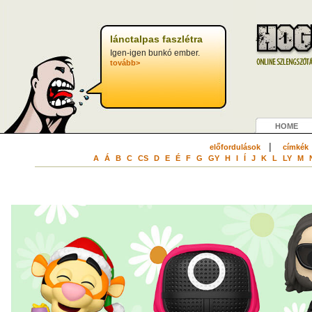
lánctalpas faszlétra
Igen-igen bunkó ember.
tovább>
HOME
|
előfordulások
címkék
A
Á
B
C
CS
D
E
É
F
G
GY
H
I
Í
J
K
L
LY
M