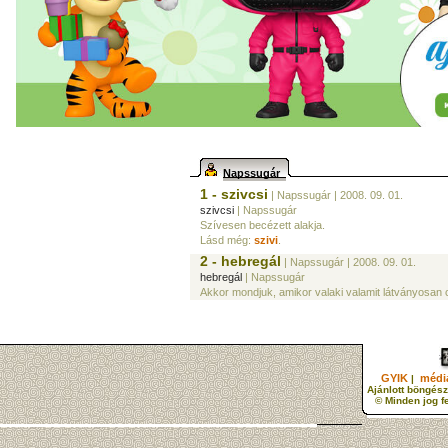
Napssugár
1 - szivcsi
| Napssugár
| 2008. 09. 01.
szivcsi
| Napssugár
Szívesen becézett alakja.
Lásd még:
szivi
.
2 - hebregál
| Napssugár
| 2008. 09. 01.
hebregál
| Napssugár
Akkor mondjuk, amikor valaki valamit látványosan cs
GYIK
média
|
Ajánlott böngész
© Minden jog f