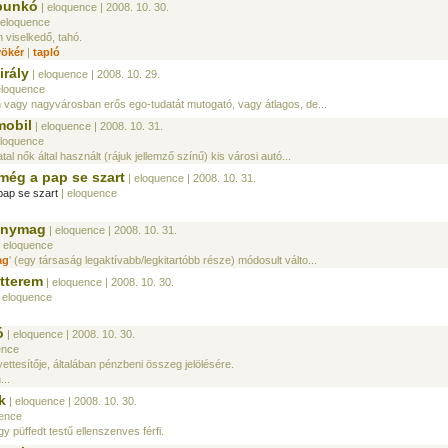
 bunkó
| eloquence
| 2008. 10. 30.
 eloquence
 viselkedő, tahó.
ökér
|
tapló
irály
| eloquence
| 2008. 10. 29.
eloquence
vagy nagyvárosban erős ego-tudatát mutogató, vagy átlagos, de...
mobil
| eloquence
| 2008. 10. 31.
eloquence
tal nők által használt (rájuk jellemző színű) kis városi autó...
 még a pap se szart
| eloquence
| 2008. 10. 31.
pap se szart
| eloquence
énymag
| eloquence
| 2008. 10. 31.
 eloquence
ag
' (egy társaság legaktívabb/legkitartóbb része) módosult válto...
étterem
| eloquence
| 2008. 10. 30.
 eloquence
ó
| eloquence
| 2008. 10. 30.
ence
ttesítője, általában pénzbeni összeg jelölésére.
...
k
| eloquence
| 2008. 10. 30.
uence
y püffedt testű ellenszenves férfi.