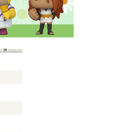
sen
19
bejegyzés