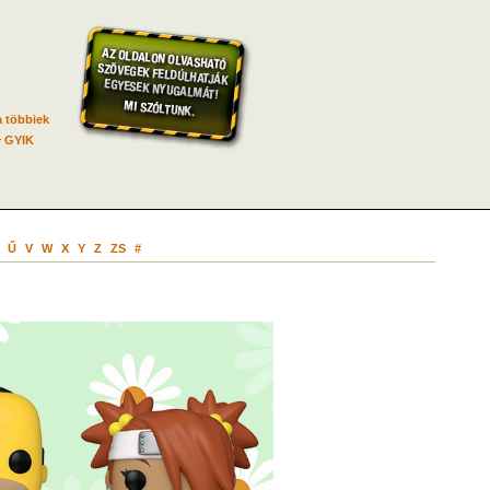
 többiek
GYIK
Ű
V
W
X
Y
Z
ZS
#