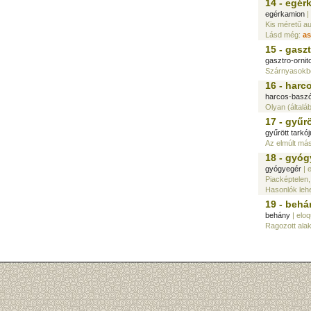
14 - egér
egérkamion
|
Kis méretű au
Lásd még:
as
15 - gasz
gasztro-ornit
Szárnyasokból
16 - harc
harcos-baszó
Olyan (általáb
17 - gyűrö
gyűrött tarkój
Az elmúlt másf
18 - gyóg
gyógyegér
| 
Piacképtelen, 
Hasonlók leh
19 - behá
behány
| elo
Ragozott alakj