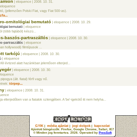
kamion
| eloquence
| 2008. 10. 31.
 eloquence
tó, (jellemzően Polski Fiat, vagy Fiat 500-as).
zfa...
tro-ornitológiai bemutató
| eloquence
| 2008. 10. 29.
ológiai bemutató
| eloquence
 (több fajtából) készü...
os-baszós-partraszállós
| eloquence
| 2008. 10. 30.
s-partraszállós
| eloquence
an hollywoodi) filmtípusok ...
tt tarkójú
| eloquence
| 2008. 10. 30.
ú
| eloquence
él évtized alatt hazánkban jelentősen elterjed...
yegér
| eloquence
| 2008. 10. 30.
eloquence
pipogya (ált. fiatal) férfi vagy nő.
etnek:
törpep...
ny
| eloquence
| 2008. 10. 31.
quence
a elterjedőben van a fiatalok szlengjében. A 'be'-igekötő itt nem helyha...
GYIK
média ajánlat
jogi dolgok
kapcsolat
|
|
|
Ajánlott böngészők: Firefox, Google Chrome, Safari, IE7
© Minden jog fenntartva. 2026. Operated by
PresSoft