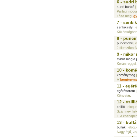
6 - sudri
sudri bunkó
|
Parlagi módon
Lásd még:
gy
7 - senkik
senkikirály
| 
Közösségben 
8 - punci
puncimobil
| 
Jellemzően fia
9 - mikor
mikor még a 
Korán reggel.
10 - köm
köménymag
|
A '
keménym
11 - egér
egérétterem
|
Könyvtár.
12 - csilli
csillió
| eloqu
Számnév helye
1. A köznapi n
13 - buflá
buflák
| eloq
Nagy fejű, vag