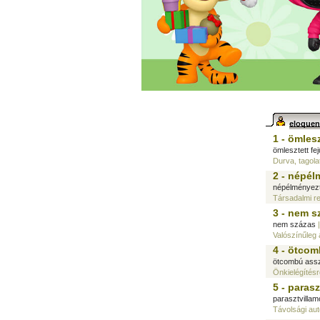
eloque
1 - ömlesz
ömlesztett fej
Durva, tagol
2 - népél
népélményez
Társadalmi r
3 - nem s
nem százas
|
Valószínűleg a
4 - ötco
ötcombú ass
Önkielégítésr
5 - paras
parasztvillam
Távolsági aut