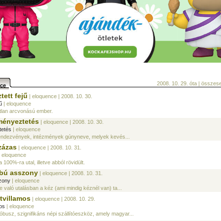
2008. 10. 29. óta | össze
nce
tett fejű
| eloquence
| 2008. 10. 30.
ű
| eloquence
atlan arcvonású ember.
ményeztetés
| eloquence
| 2008. 10. 30.
tetés
| eloquence
endezvények, intézmények gúnyneve, melyek kevés...
zázas
| eloquence
| 2008. 10. 31.
 eloquence
 100%-ra utal, illetve abból rövidült.
mbú asszony
| eloquence
| 2008. 10. 31.
zony
| eloquence
e való utalásban a kéz (ami mindig kéznél van) ta...
ztvillamos
| eloquence
| 2008. 10. 29.
os
| eloquence
óbusz, szignifikáns népi szállítóeszköz, amely magyar...