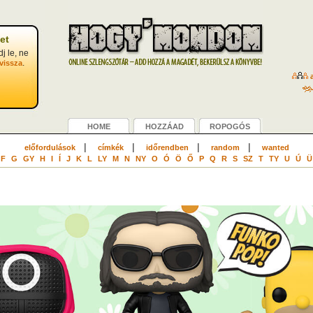
et
j le, ne
.
vissza
a
HOME
HOZZÁAD
ROPOGÓS
|
|
|
|
előfordulások
címkék
időrendben
random
wanted
F
G
GY
H
I
Í
J
K
L
LY
M
N
NY
O
Ó
Ö
Ő
P
Q
R
S
SZ
T
TY
U
Ú
Ü