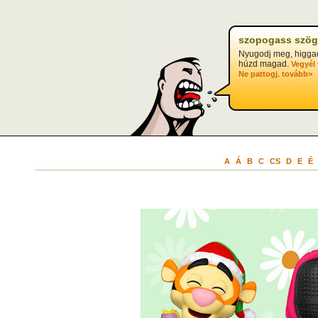
szopogass szög
Nyugodj meg, higgad
húzd magad.
Vegyél 
.
Ne pattogj
tovább>
A
Á
B
C
CS
D
E
É