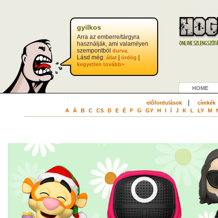
gyilkos
Arra az emberre/tárgyra
használják, ami valamilyen
szempontból
.
durva
Lásd még:
|
|
állat
ördög
kegyetlen
tovább>
HOME
|
előfordulások
címkék
A
Á
B
C
CS
D
E
É
F
G
GY
H
I
Í
J
K
L
LY
M