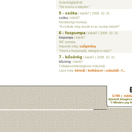
Számítógépőrült.
"De kocka a bátyám."
5 - csóka
| klári67
| 2008. 10. 31.
csóka
| klári67
Kisebbségi munkás.
"A csókák meg ássák ki az oszlop helyét!"
6 - fospumpa
| klári67
| 2008. 10. 31.
fospumpa
| klári67
WC-pumpa.
Hasonló még:
csőgörény
"Hozd a fospumpát, eldugult a retyó."
7 - bőcörög
| klári67
| 2008. 10. 31.
bőcörög
| klári67
Céltalanul,feleslegesen mászkál.
Lásd még:
kóricál
|
kolbászol
|
császkál
|
f...
GYIK
média
|
Ajánlott böngész
© Minden jog f