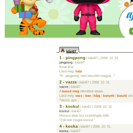
klári67
1 - pingpong
| klári67
| 2008. 10. 31.
pingpong
| klári67
Kínai árus.
Lásd még:
hala
"H...pingpong, nem beszélni magyar..."
2 - vazze
| klári67
| 2008. 10. 31.
vazze
| klári67
A
baszd meg
elferdített alakja.
Lásd még:
vazz
|
bae
|
bájg
|
banyek
|
baszki
stb
"Vazze, gye...
3 - kockul
| klári67
| 2008. 10. 31.
kockul
| klári67
Hosszú ideje ül a számítógép előtt.
"Zoli már megint kockul."
4 - kocka
| klári67
| 2008. 10. 31.
kocka
| klári67