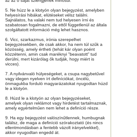
az az ő saját szlengjének minősül.
5. Ne húzz le a klotyón olyan bejegyzést, amelyben
helyesírási hibákat, elütéseket vélsz találni.
Sajnálatos, ha valaki nem tud helyesen írni és
szabatosan fogalmazni, de ettől függetlenül az általa
szolgáltatott információ még lehet hasznos.
6. Vicc, szarkazmus, irónia szerepelhet
bejegyzésekben, de csak akkor, ha nem túl szűk a
közösség, amely értheti (tehát kár olyan poént
közzétenni, amin csak maréknyi "beavatott" tud
derülni, mert kizárólag ők tudják, hogy miért is
vicces).
7. A nyilvánvaló hülyeségeket, a csupa nagybetűvel
vagy idegen nyelven írt definíciókat, öncélú,
önmagukba forduló magyarázatokat nyugodtan húzd
le a klotyón.
8. Húzd le a klotyón az olyan bejegyzéseket,
amelyek olyan reklámot vagy hirdetést tartalmaznak,
amely egyértelműen nem lehet a definíció része.
9. Ha egy bejegyzést valószínűtlennek, humbugnak
találsz, de maga a definíció szórakoztató (és nincs
ellentmondásban a fentebb vázolt irányelvekkel),
akkor nyugodtan engedd át.