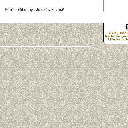
Körülbelül ennyi. Jó szórakozást!
GYIK
média
|
Ajánlott böngész
© Minden jog f