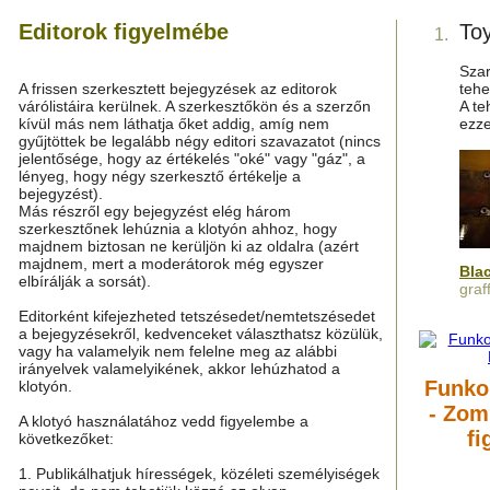
Editorok figyelmébe
To
1.
Sza
A frissen szerkesztett bejegyzések az editorok
tehe
várólistáira kerülnek. A szerkesztőkön és a szerzőn
A te
kívül más nem láthatja őket addig, amíg nem
ezze
gyűjtöttek be legalább négy editori szavazatot (nincs
jelentősége, hogy az értékelés "oké" vagy "gáz", a
lényeg, hogy négy szerkesztő értékelje a
bejegyzést).
Más részről egy bejegyzést elég három
szerkesztőnek lehúznia a klotyón ahhoz, hogy
majdnem biztosan ne kerüljön ki az oldalra (azért
majdnem, mert a moderátorok még egyszer
Bla
elbírálják a sorsát).
graff
Editorként kifejezheted tetszésedet/nemtetszésedet
a bejegyzésekről, kedvenceket választhatsz közülük,
vagy ha valamelyik nem felelne meg az alábbi
irányelvek valamelyikének, akkor lehúzhatod a
Funko 
klotyón.
- Zom
A klotyó használatához vedd figyelembe a
fi
következőket:
1. Publikálhatjuk hírességek, közéleti személyiségek