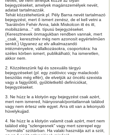
neveit, de nem tehetjük közzé az olyan
bejegyzéseket, amelyek magánszemélyek nevét,
adatait tartalmazzák.
Tehát közzétehetünk pl. Pély Barna nevét tartalmazó
bejegyzést, mert ő ismert zenész, de el kell vetni a
"barátnőm Fehér Anna, lakik Miskolcon itt és itt,
mobilszáma..." stb. típusú bejegyzéseket.
(Keresztnevek önmagukban rendben vannak, mert
_csak_ keresztnév még nem azonosít egyértelműen
senkit.) Ugyanez az elv alkalmazandó
intézményekre, vállalkozásokra, csoportokra: ha
széles körben ismert, publikálható; ha ismeretlen,
akkor nem.
2. Közzéteszünk faji és szexuális tárgyú
bejegyzéseket (pl. egy zsidóvicc vagy malackodó
beszólás még elfér), de elvetjük az öncélú szexista
vagy a fajgyűlölő, gyűlöletkeltő definíciókat,
bejegyzéseket.
3. Ne húzz le a klotyón egy bejegyzést csak azért,
mert nem ismered, hiányosnak/pontatlannak találod
vagy nem értesz vele egyet. Arra ott van a lekonyuló
hüvelykujjad.
4. Ne húzz le a klotyón valamit csak azért, mert nem
találod elég "szlengesnek" vagy mert szerepel egy
"normális" szótárban. Ha valaki használja azt a szót,