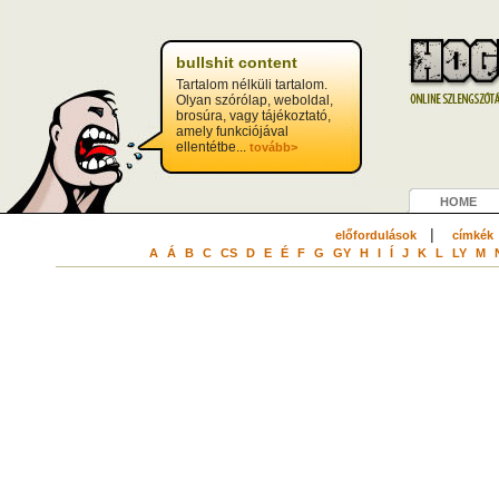
bullshit content
Tartalom nélküli tartalom.
Olyan szórólap, weboldal,
brosúra, vagy tájékoztató,
amely funkciójával
ellentétbe...
tovább>
HOME
|
előfordulások
címkék
A
Á
B
C
CS
D
E
É
F
G
GY
H
I
Í
J
K
L
LY
M