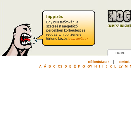
hippizés
Egy buli tetőfokán, a
szétesést megelőző
percekben körbeülést és
reggae v. hippi zenére
történő közös
be...
tovább>
HOME
|
előfordulások
címkék
A
Á
B
C
CS
D
E
É
F
G
GY
H
I
Í
J
K
L
LY
M