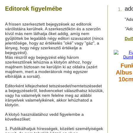
Editorok figyelmébe
ado
1.
"Ads
A frissen szerkesztett bejegyzések az editorok
várólistáira kerülnek. A szerkesztőkön és a szerzőn
"Ado
kívül más nem láthatja őket addig, amíg nem
gyűjtöttek be legalább négy editori szavazatot (nincs
Dol
jelentősége, hogy az értékelés "oké" vagy "gáz", a
lényeg, hogy négy szerkesztő értékelje a
bejegyzést).
Más részről egy bejegyzést elég három
szerkesztőnek lehúznia a klotyón ahhoz, hogy
Funk
majdnem biztosan ne kerüljön ki az oldalra (azért
majdnem, mert a moderátorok még egyszer
Albus
elbírálják a sorsát).
10cm
Editorként kifejezheted tetszésedet/nemtetszésedet
a bejegyzésekről, kedvenceket választhatsz közülük,
vagy ha valamelyik nem felelne meg az alábbi
irányelvek valamelyikének, akkor lehúzhatod a
klotyón.
A klotyó használatához vedd figyelembe a
következőket:
1. Publikálhatjuk hírességek, közéleti személyiségek