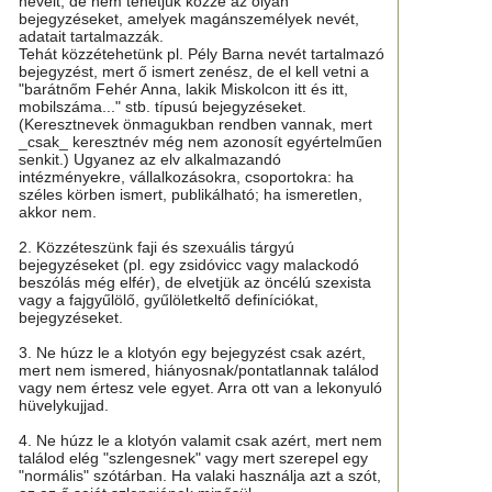
neveit, de nem tehetjük közzé az olyan
bejegyzéseket, amelyek magánszemélyek nevét,
adatait tartalmazzák.
Tehát közzétehetünk pl. Pély Barna nevét tartalmazó
bejegyzést, mert ő ismert zenész, de el kell vetni a
"barátnőm Fehér Anna, lakik Miskolcon itt és itt,
mobilszáma..." stb. típusú bejegyzéseket.
(Keresztnevek önmagukban rendben vannak, mert
_csak_ keresztnév még nem azonosít egyértelműen
senkit.) Ugyanez az elv alkalmazandó
intézményekre, vállalkozásokra, csoportokra: ha
széles körben ismert, publikálható; ha ismeretlen,
akkor nem.
2. Közzéteszünk faji és szexuális tárgyú
bejegyzéseket (pl. egy zsidóvicc vagy malackodó
beszólás még elfér), de elvetjük az öncélú szexista
vagy a fajgyűlölő, gyűlöletkeltő definíciókat,
bejegyzéseket.
3. Ne húzz le a klotyón egy bejegyzést csak azért,
mert nem ismered, hiányosnak/pontatlannak találod
vagy nem értesz vele egyet. Arra ott van a lekonyuló
hüvelykujjad.
4. Ne húzz le a klotyón valamit csak azért, mert nem
találod elég "szlengesnek" vagy mert szerepel egy
"normális" szótárban. Ha valaki használja azt a szót,