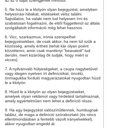
az az ő saját szlengjének minősül.
5. Ne húzz le a klotyón olyan bejegyzést, amelyben
helyesírási hibákat, elütéseket vélsz találni.
Sajnálatos, ha valaki nem tud helyesen írni és
szabatosan fogalmazni, de ettől függetlenül az általa
szolgáltatott információ még lehet hasznos.
6. Vicc, szarkazmus, irónia szerepelhet
bejegyzésekben, de csak akkor, ha nem túl szűk a
közösség, amely értheti (tehát kár olyan poént
közzétenni, amin csak maréknyi "beavatott" tud
derülni, mert kizárólag ők tudják, hogy miért is
vicces).
7. A nyilvánvaló hülyeségeket, a csupa nagybetűvel
vagy idegen nyelven írt definíciókat, öncélú,
önmagukba forduló magyarázatokat nyugodtan húzd
le a klotyón.
8. Húzd le a klotyón az olyan bejegyzéseket,
amelyek olyan reklámot vagy hirdetést tartalmaznak,
amely egyértelműen nem lehet a definíció része.
9. Ha egy bejegyzést valószínűtlennek, humbugnak
találsz, de maga a definíció szórakoztató (és nincs
ellentmondásban a fentebb vázolt irányelvekkel),
akkor nyugodtan engedd át.