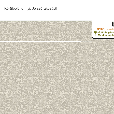
Körülbelül ennyi. Jó szórakozást!
GYIK
média
|
Ajánlott böngész
© Minden jog f