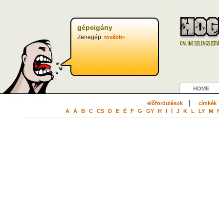
gépcigány
Zenegép.
tovább>
HOME
|
előfordulások
címkék
A
Á
B
C
CS
D
E
É
F
G
GY
H
I
Í
J
K
L
LY
M