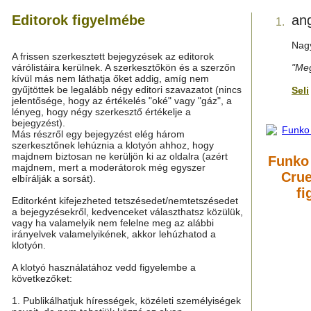
Editorok figyelmébe
an
1.
Nagy
A frissen szerkesztett bejegyzések az editorok
várólistáira kerülnek. A szerkesztőkön és a szerzőn
"Meg
kívül más nem láthatja őket addig, amíg nem
gyűjtöttek be legalább négy editori szavazatot (nincs
Seli
jelentősége, hogy az értékelés "oké" vagy "gáz", a
lényeg, hogy négy szerkesztő értékelje a
bejegyzést).
Más részről egy bejegyzést elég három
szerkesztőnek lehúznia a klotyón ahhoz, hogy
majdnem biztosan ne kerüljön ki az oldalra (azért
Funko 
majdnem, mert a moderátorok még egyszer
Crue
elbírálják a sorsát).
fi
Editorként kifejezheted tetszésedet/nemtetszésedet
a bejegyzésekről, kedvenceket választhatsz közülük,
vagy ha valamelyik nem felelne meg az alábbi
irányelvek valamelyikének, akkor lehúzhatod a
klotyón.
A klotyó használatához vedd figyelembe a
következőket:
1. Publikálhatjuk hírességek, közéleti személyiségek