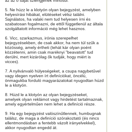
az az ő saját szlengjének minősül.
5. Ne húzz le a klotyón olyan bejegyzést, amelyben
helyesírási hibákat, elütéseket vélsz találni.
Sajnálatos, ha valaki nem tud helyesen írni és
szabatosan fogalmazni, de ettől függetlenül az általa
szolgáltatott információ még lehet hasznos.
6. Vicc, szarkazmus, irónia szerepelhet
bejegyzésekben, de csak akkor, ha nem túl szűk a
közösség, amely értheti (tehát kár olyan poént
közzétenni, amin csak maréknyi "beavatott" tud
derülni, mert kizárólag ők tudják, hogy miért is
vicces).
7. A nyilvánvaló hülyeségeket, a csupa nagybetűvel
vagy idegen nyelven írt definíciókat, öncélú,
önmagukba forduló magyarázatokat nyugodtan húzd
le a klotyón.
8. Húzd le a klotyón az olyan bejegyzéseket,
amelyek olyan reklámot vagy hirdetést tartalmaznak,
amely egyértelműen nem lehet a definíció része.
9. Ha egy bejegyzést valószínűtlennek, humbugnak
találsz, de maga a definíció szórakoztató (és nincs
ellentmondásban a fentebb vázolt irányelvekkel),
akkor nyugodtan engedd át.