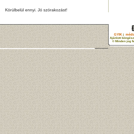
Körülbelül ennyi. Jó szórakozást!
GYIK
média
|
Ajánlott böngész
© Minden jog f