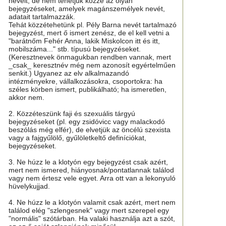
neveit, de nem tehetjük közzé az olyan
bejegyzéseket, amelyek magánszemélyek nevét,
adatait tartalmazzák.
Tehát közzétehetünk pl. Pély Barna nevét tartalmazó
bejegyzést, mert ő ismert zenész, de el kell vetni a
"barátnőm Fehér Anna, lakik Miskolcon itt és itt,
mobilszáma..." stb. típusú bejegyzéseket.
(Keresztnevek önmagukban rendben vannak, mert
_csak_ keresztnév még nem azonosít egyértelműen
senkit.) Ugyanez az elv alkalmazandó
intézményekre, vállalkozásokra, csoportokra: ha
széles körben ismert, publikálható; ha ismeretlen,
akkor nem.
2. Közzéteszünk faji és szexuális tárgyú
bejegyzéseket (pl. egy zsidóvicc vagy malackodó
beszólás még elfér), de elvetjük az öncélú szexista
vagy a fajgyűlölő, gyűlöletkeltő definíciókat,
bejegyzéseket.
3. Ne húzz le a klotyón egy bejegyzést csak azért,
mert nem ismered, hiányosnak/pontatlannak találod
vagy nem értesz vele egyet. Arra ott van a lekonyuló
hüvelykujjad.
4. Ne húzz le a klotyón valamit csak azért, mert nem
találod elég "szlengesnek" vagy mert szerepel egy
"normális" szótárban. Ha valaki használja azt a szót,