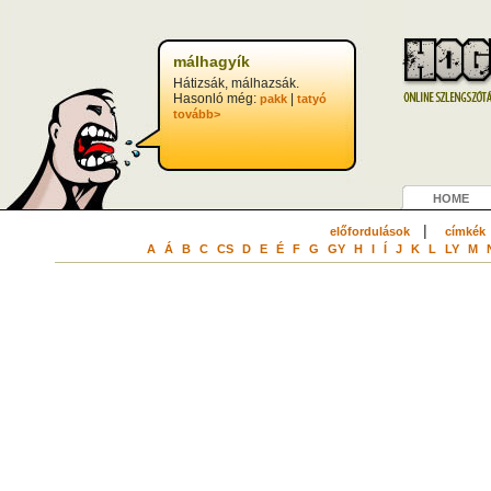
málhagyík
Hátizsák, málhazsák.
Hasonló még:
|
pakk
tatyó
tovább>
HOME
|
előfordulások
címkék
A
Á
B
C
CS
D
E
É
F
G
GY
H
I
Í
J
K
L
LY
M