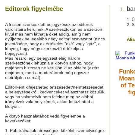
Editorok figyelmébe
ba
1.
1. Ü
A frissen szerkesztett bejegyzések az editorok
2. S
várólistáira kerülnek. A szerkesztőkön és a szerzőn
kívül más nem láthatja őket addig, amíg nem
gyűjtöttek be legalább négy editori szavazatot (nincs
Ali
jelentősége, hogy az értékelés "oké" vagy "gáz", a
lényeg, hogy négy szerkesztő értékelje a
bejegyzést).
Más részről egy bejegyzést elég három
szerkesztőnek lehúznia a klotyón ahhoz, hogy
majdnem biztosan ne kerüljön ki az oldalra (azért
Funko
majdnem, mert a moderátorok még egyszer
elbírálják a sorsát).
Moana
of Te
Editorként kifejezheted tetszésedet/nemtetszésedet
fi
a bejegyzésekről, kedvenceket választhatsz közülük,
vagy ha valamelyik nem felelne meg az alábbi
irányelvek valamelyikének, akkor lehúzhatod a
klotyón.
A klotyó használatához vedd figyelembe a
következőket:
1. Publikálhatjuk hírességek, közéleti személyiségek