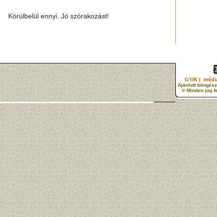
Körülbelül ennyi. Jó szórakozást!
GYIK
média
|
Ajánlott böngész
© Minden jog f