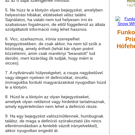
Ano
az az ő saját szlengjének minősül.
rajz
5. Ne húzz le a klotyón olyan bejegyzést, amelyben
helyesírási hibákat, elütéseket vélsz találni.
Sajnálatos, ha valaki nem tud helyesen írni és
szabatosan fogalmazni, de ettől függetlenül az általa
szolgáltatott információ még lehet hasznos.
Funko
Pri
6. Vicc, szarkazmus, irónia szerepelhet
bejegyzésekben, de csak akkor, ha nem túl szűk a
Hófehé
közösség, amely értheti (tehát kár olyan poént
közzétenni, amin csak maréknyi "beavatott" tud
derülni, mert kizárólag ők tudják, hogy miért is
vicces).
7. A nyilvánvaló hülyeségeket, a csupa nagybetűvel
vagy idegen nyelven írt definíciókat, öncélú,
önmagukba forduló magyarázatokat nyugodtan húzd
le a klotyón.
8. Húzd le a klotyón az olyan bejegyzéseket,
amelyek olyan reklámot vagy hirdetést tartalmaznak,
amely egyértelműen nem lehet a definíció része.
9. Ha egy bejegyzést valószínűtlennek, humbugnak
találsz, de maga a definíció szórakoztató (és nincs
ellentmondásban a fentebb vázolt irányelvekkel),
akkor nyugodtan engedd át.