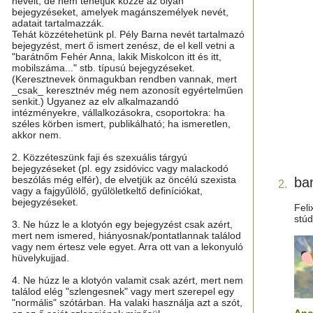
neveit, de nem tehetjük közzé az olyan
bejegyzéseket, amelyek magánszemélyek nevét,
adatait tartalmazzák.
Tehát közzétehetünk pl. Pély Barna nevét tartalmazó
bejegyzést, mert ő ismert zenész, de el kell vetni a
"barátnőm Fehér Anna, lakik Miskolcon itt és itt,
mobilszáma..." stb. típusú bejegyzéseket.
(Keresztnevek önmagukban rendben vannak, mert
_csak_ keresztnév még nem azonosít egyértelműen
senkit.) Ugyanez az elv alkalmazandó
intézményekre, vállalkozásokra, csoportokra: ha
széles körben ismert, publikálható; ha ismeretlen,
akkor nem.
2. Közzéteszünk faji és szexuális tárgyú
bejegyzéseket (pl. egy zsidóvicc vagy malackodó
beszólás még elfér), de elvetjük az öncélú szexista
ba
2.
vagy a fajgyűlölő, gyűlöletkeltő definíciókat,
bejegyzéseket.
Feli
stúd
3. Ne húzz le a klotyón egy bejegyzést csak azért,
mert nem ismered, hiányosnak/pontatlannak találod
vagy nem értesz vele egyet. Arra ott van a lekonyuló
hüvelykujjad.
4. Ne húzz le a klotyón valamit csak azért, mert nem
találod elég "szlengesnek" vagy mert szerepel egy
"normális" szótárban. Ha valaki használja azt a szót,