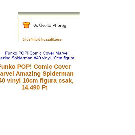
0
x Üvöltő Phéreg
új definíció hozzáfűzése
Funko POP! Comic Cover
arvel Amazing Spiderman
40 vinyl 10cm figura
csak,
14.490 Ft