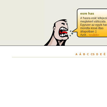
esre has
A 'hasra esik' kifejez
megtekert változata.
Egyszer az egyik h
mondta kissé ittas
állapotban :]
Azót...
tovább>
A
Á
B
C
CS
D
E
É