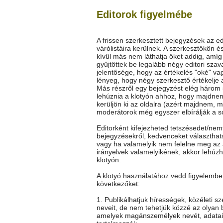
Editorok figyelmébe
A frissen szerkesztett bejegyzések az ed
várólistáira kerülnek. A szerkesztőkön é
kívül más nem láthatja őket addig, amí
gyűjtöttek be legalább négy editori szav
jelentősége, hogy az értékelés "oké" vag
lényeg, hogy négy szerkesztő értékelje 
Más részről egy bejegyzést elég három
lehúznia a klotyón ahhoz, hogy majdne
kerüljön ki az oldalra (azért majdnem, m
moderátorok még egyszer elbírálják a so
Editorként kifejezheted tetszésedet/nem
bejegyzésekről, kedvenceket választhat
vagy ha valamelyik nem felelne meg az 
irányelvek valamelyikének, akkor lehúz
klotyón.
A klotyó használatához vedd figyelembe
következőket:
1. Publikálhatjuk hírességek, közéleti s
neveit, de nem tehetjük közzé az olyan 
amelyek magánszemélyek nevét, adatai