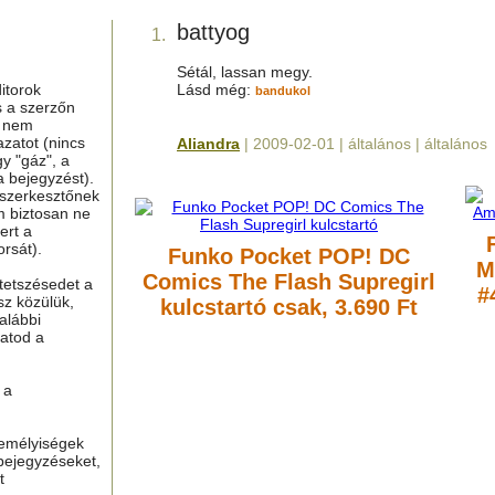
battyog
1.
Sétál, lassan megy.
itorok
Lásd még:
bandukol
s a szerzőn
g nem
azatot (nincs
Aliandra
| 2009-02-01 | általános | általános
y "gáz", a
a bejegyzést).
 szerkesztőnek
m biztosan ne
ert a
rsát).
Funko Pocket POP! DC
M
Comics The Flash Supregirl
tetszésedet a
#
sz közülük,
kulcstartó
csak, 3.690 Ft
alábbi
hatod a
 a
zemélyiségek
bejegyzéseket,
t