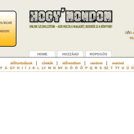
és kicsit
averom
a
HOME
HOZZÁAD
ROPOGÓS
|
|
|
|
előfordulások
címkék
időrendben
random
wanted
F
G
GY
H
I
Í
J
K
L
LY
M
N
NY
O
Ó
Ö
Ő
P
Q
R
S
SZ
T
TY
U
Ú
Ü