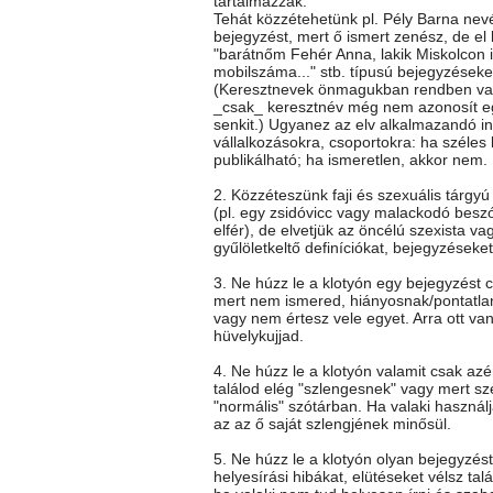
tartalmazzák.
Tehát közzétehetünk pl. Pély Barna nev
bejegyzést, mert ő ismert zenész, de el k
"barátnőm Fehér Anna, lakik Miskolcon itt
mobilszáma..." stb. típusú bejegyzéseke
(Keresztnevek önmagukban rendben va
_csak_ keresztnév még nem azonosít e
senkit.) Ugyanez az elv alkalmazandó i
vállalkozásokra, csoportokra: ha széles
publikálható; ha ismeretlen, akkor nem.
2. Közzéteszünk faji és szexuális tárgy
(pl. egy zsidóvicc vagy malackodó besz
elfér), de elvetjük az öncélú szexista vag
gyűlöletkeltő definíciókat, bejegyzéseket
3. Ne húzz le a klotyón egy bejegyzést c
mert nem ismered, hiányosnak/pontatla
vagy nem értesz vele egyet. Arra ott va
hüvelykujjad.
4. Ne húzz le a klotyón valamit csak az
találod elég "szlengesnek" vagy mert sz
"normális" szótárban. Ha valaki használj
az az ő saját szlengjének minősül.
5. Ne húzz le a klotyón olyan bejegyzés
helyesírási hibákat, elütéseket vélsz talá