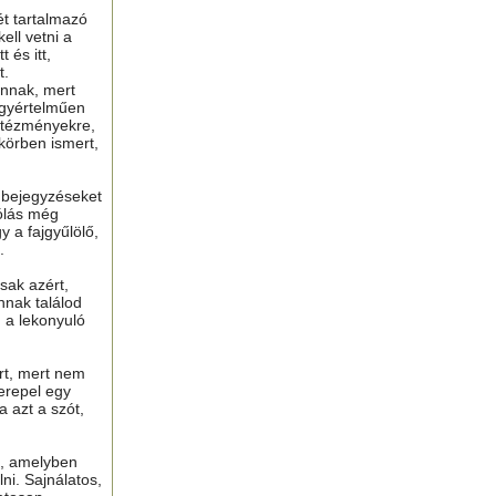
ét tartalmazó
ell vetni a
 és itt,
t.
nnak, mert
gyértelműen
ntézményekre,
 körben ismert,
ú bejegyzéseket
ólás még
y a fajgyűlölő,
.
sak azért,
nnak találod
n a lekonyuló
ért, mert nem
erepel egy
a azt a szót,
t, amelyben
lni. Sajnálatos,