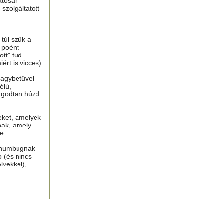
atosan
 szolgáltatott
túl szűk a
n poént
tt" tud
ért is vicces).
nagybetűvel
élú,
ugodtan húzd
eket, amelyek
nak, amely
e.
, humbugnak
ó (és nincs
lvekkel),