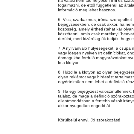
ha valaki nem tud helyesen írni és szab
fogalmazni, de ettől függetlenül az általa
információ még lehet hasznos.
6. Vicc, szarkazmus, irónia szerepelhet
bejegyzésekben, de csak akkor, ha nem 
közösség, amely értheti (tehát kár olya
közzétenni, amin csak maréknyi "beavato
derülni, mert kizárólag ők tudják, hogy mi
7. A nyilvánvaló hülyeségeket, a csupa 
vagy idegen nyelven írt definíciókat, önc
önmagukba forduló magyarázatokat ny
le a klotyón.
8. Húzd le a klotyón az olyan bejegyzés
olyan reklámot vagy hirdetést tartalmaz
egyértelműen nem lehet a definíció rész
9. Ha egy bejegyzést valószínűtlennek
találsz, de maga a definíció szórakoztat
ellentmondásban a fentebb vázolt iránye
akkor nyugodtan engedd át.
Körülbelül ennyi. Jó szórakozást!