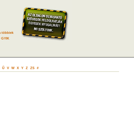
 többiek
GYIK
Ű
V
W
X
Y
Z
ZS
#