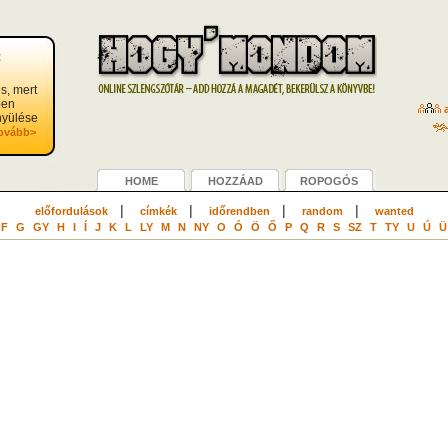
t
, mert
ben
a
nyülése
ovább>
HOME
HOZZÁAD
ROPOGÓS
|
|
|
|
előfordulások
címkék
időrendben
random
wanted
F
G
GY
H
I
Í
J
K
L
LY
M
N
NY
O
Ó
Ö
Ő
P
Q
R
S
SZ
T
TY
U
Ú
Ü