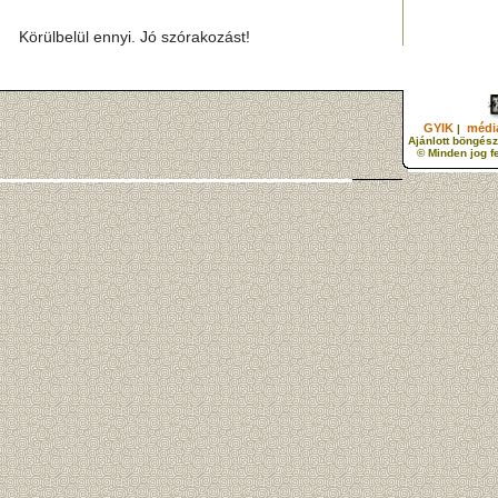
Körülbelül ennyi. Jó szórakozást!
GYIK
média
|
Ajánlott böngész
© Minden jog f