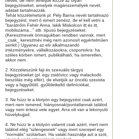
neveit, de nem tehetjük közzé az olyan
bejegyzéseket, amelyek magánszemélyek nevét,
adatait tartalmazzák.
Tehát közzétehetünk pl. Pély Barna nevét tartalmazó
bejegyzést, mert ő ismert zenész, de el kell vetni a
"barátnőm Fehér Anna, lakik Miskolcon itt és itt,
mobilszáma..." stb. típusú bejegyzéseket.
(Keresztnevek önmagukban rendben vannak, mert
_csak_ keresztnév még nem azonosít egyértelműen
senkit.) Ugyanez az elv alkalmazandó
intézményekre, vállalkozásokra, csoportokra: ha
széles körben ismert, publikálható; ha ismeretlen,
akkor nem.
2. Közzéteszünk faji és szexuális tárgyú
bejegyzéseket (pl. egy zsidóvicc vagy malackodó
beszólás még elfér), de elvetjük az öncélú szexista
vagy a fajgyűlölő, gyűlöletkeltő definíciókat,
bejegyzéseket.
3. Ne húzz le a klotyón egy bejegyzést csak azért,
mert nem ismered, hiányosnak/pontatlannak találod
vagy nem értesz vele egyet. Arra ott van a lekonyuló
hüvelykujjad.
4. Ne húzz le a klotyón valamit csak azért, mert nem
találod elég "szlengesnek" vagy mert szerepel egy
"normális" szótárban. Ha valaki használja azt a szót,