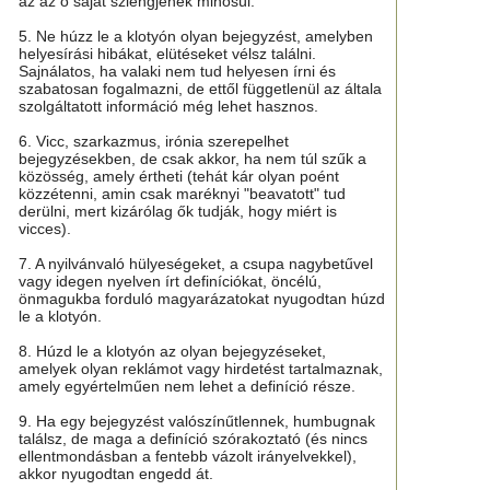
az az ő saját szlengjének minősül.
5. Ne húzz le a klotyón olyan bejegyzést, amelyben
helyesírási hibákat, elütéseket vélsz találni.
Sajnálatos, ha valaki nem tud helyesen írni és
szabatosan fogalmazni, de ettől függetlenül az általa
szolgáltatott információ még lehet hasznos.
6. Vicc, szarkazmus, irónia szerepelhet
bejegyzésekben, de csak akkor, ha nem túl szűk a
közösség, amely értheti (tehát kár olyan poént
közzétenni, amin csak maréknyi "beavatott" tud
derülni, mert kizárólag ők tudják, hogy miért is
vicces).
7. A nyilvánvaló hülyeségeket, a csupa nagybetűvel
vagy idegen nyelven írt definíciókat, öncélú,
önmagukba forduló magyarázatokat nyugodtan húzd
le a klotyón.
8. Húzd le a klotyón az olyan bejegyzéseket,
amelyek olyan reklámot vagy hirdetést tartalmaznak,
amely egyértelműen nem lehet a definíció része.
9. Ha egy bejegyzést valószínűtlennek, humbugnak
találsz, de maga a definíció szórakoztató (és nincs
ellentmondásban a fentebb vázolt irányelvekkel),
akkor nyugodtan engedd át.