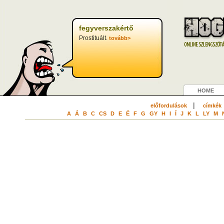
fegyverszakértő
Prostituált.
tovább>
HOME
|
előfordulások
címkék
A
Á
B
C
CS
D
E
É
F
G
GY
H
I
Í
J
K
L
LY
M