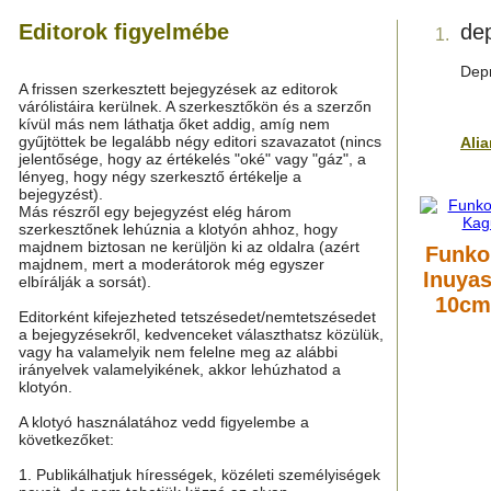
Editorok figyelmébe
de
1.
Depr
A frissen szerkesztett bejegyzések az editorok
várólistáira kerülnek. A szerkesztőkön és a szerzőn
kívül más nem láthatja őket addig, amíg nem
gyűjtöttek be legalább négy editori szavazatot (nincs
Ali
jelentősége, hogy az értékelés "oké" vagy "gáz", a
lényeg, hogy négy szerkesztő értékelje a
bejegyzést).
Más részről egy bejegyzést elég három
szerkesztőnek lehúznia a klotyón ahhoz, hogy
majdnem biztosan ne kerüljön ki az oldalra (azért
Funko
majdnem, mert a moderátorok még egyszer
Inuyas
elbírálják a sorsát).
10cm
Editorként kifejezheted tetszésedet/nemtetszésedet
a bejegyzésekről, kedvenceket választhatsz közülük,
vagy ha valamelyik nem felelne meg az alábbi
irányelvek valamelyikének, akkor lehúzhatod a
klotyón.
A klotyó használatához vedd figyelembe a
következőket:
1. Publikálhatjuk hírességek, közéleti személyiségek