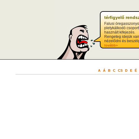
térfigyelő rends
Falusi öregasszony
pletykálkodó csoport
használt kifejezés.
Rengeteg idejük va
nézelődni és beszélg
tovább>
A
Á
B
C
CS
D
E
É