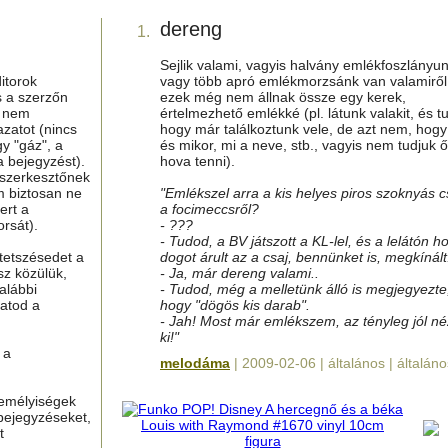
dereng
1.
Sejlik valami, vagyis halvány emlékfoszlányun
itorok
vagy több apró emlékmorzsánk van valamiről
s a szerzőn
ezek még nem állnak össze egy kerek,
g nem
értelmezhető emlékké (pl. látunk valakit, és t
azatot (nincs
hogy már találkoztunk vele, de azt nem, hogy
y "gáz", a
és mikor, mi a neve, stb., vagyis nem tudjuk ő
a bejegyzést).
hova tenni).
 szerkesztőnek
m biztosan ne
"Emlékszel arra a kis helyes piros szoknyás c
ert a
a focimeccsről?
rsát).
- ???
- Tudod, a BV játszott a KL-lel, és a lelátón ho
tetszésedet a
dogot árult az a csaj, bennünket is, megkínált.
sz közülük,
- Ja, már dereng valami..
alábbi
- Tudod, még a melletünk álló is megjegyezte
hatod a
hogy "dögös kis darab".
- Jah! Most már emlékszem, az tényleg jól né
ki!"
 a
melodáma
| 2009-02-06 | általános | általáno
zemélyiségek
bejegyzéseket,
t