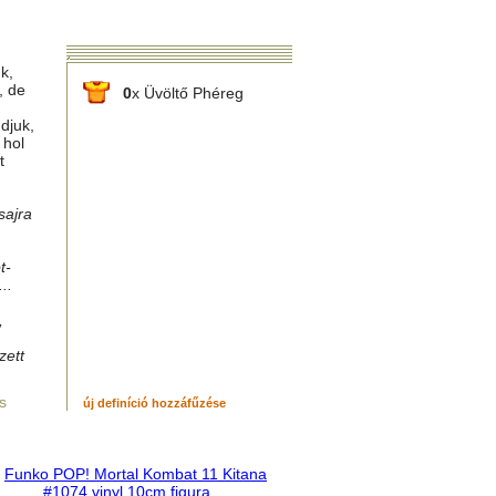
k,
, de
0
x Üvöltő Phéreg
udjuk,
 hol
t
sajra
t-
..
,
zett
s
új definíció hozzáfűzése