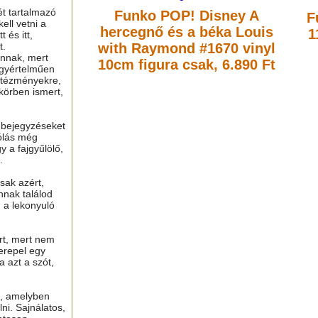
ét tartalmazó
Funko POP! Disney A
F
ell vetni a
hercegnő és a béka Louis
1
 és itt,
t.
with Raymond #1670 vinyl
nnak, mert
10cm figura
csak, 6.890 Ft
gyértelműen
ntézményekre,
 körben ismert,
ú bejegyzéseket
ólás még
y a fajgyűlölő,
.
sak azért,
nnak találod
n a lekonyuló
ért, mert nem
erepel egy
a azt a szót,
t, amelyben
lni. Sajnálatos,