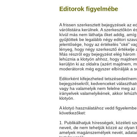
Editorok figyelmébe
A frissen szerkesztett bejegyzések az ed
várólistáira kerülnek. A szerkesztőkön é
kívül más nem láthatja őket addig, amí
gyűjtöttek be legalább négy editori szav
jelentősége, hogy az értékelés "oké" vag
lényeg, hogy négy szerkesztő értékelje 
Más részről egy bejegyzést elég három
lehúznia a klotyón ahhoz, hogy majdne
kerüljön ki az oldalra (azért majdnem, m
moderátorok még egyszer elbírálják a so
Editorként kifejezheted tetszésedet/nem
bejegyzésekről, kedvenceket választhat
vagy ha valamelyik nem felelne meg az 
irányelvek valamelyikének, akkor lehúz
klotyón.
A klotyó használatához vedd figyelembe
következőket:
1. Publikálhatjuk hírességek, közéleti s
neveit, de nem tehetjük közzé az olyan 
amelyek magánszemélyek nevét, adatai