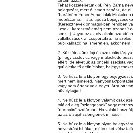
tartalmazzák.
Tehát közzétehetünk pl. Pély Barna nev
bejegyzést, mert ő ismert zenész, de el k
"barátnőm Fehér Anna, lakik Miskolcon itt
mobilszáma..." stb. típusú bejegyzéseke
(Keresztnevek önmagukban rendben va
_csak_ keresztnév még nem azonosít e
senkit.) Ugyanez az elv alkalmazandó i
vállalkozásokra, csoportokra: ha széles
publikálható; ha ismeretlen, akkor nem.
2. Közzéteszünk faji és szexuális tárgy
(pl. egy zsidóvicc vagy malackodó besz
elfér), de elvetjük az öncélú szexista vag
gyűlöletkeltő definíciókat, bejegyzéseket
3. Ne húzz le a klotyón egy bejegyzést c
mert nem ismered, hiányosnak/pontatla
vagy nem értesz vele egyet. Arra ott va
hüvelykujjad.
4. Ne húzz le a klotyón valamit csak az
találod elég "szlengesnek" vagy mert sz
"normális" szótárban. Ha valaki használj
az az ő saját szlengjének minősül.
5. Ne húzz le a klotyón olyan bejegyzés
helyesírási hibákat, elütéseket vélsz talá