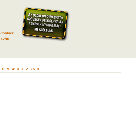
 többiek
GYIK
Ű
V
W
X
Y
Z
ZS
#