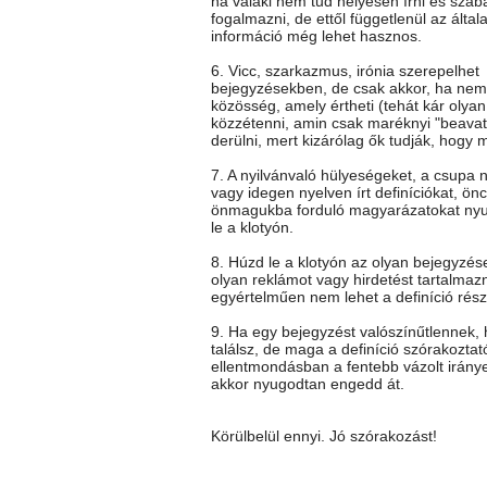
ha valaki nem tud helyesen írni és szab
fogalmazni, de ettől függetlenül az általa
információ még lehet hasznos.
6. Vicc, szarkazmus, irónia szerepelhet
bejegyzésekben, de csak akkor, ha nem 
közösség, amely értheti (tehát kár olya
közzétenni, amin csak maréknyi "beavato
derülni, mert kizárólag ők tudják, hogy mi
7. A nyilvánvaló hülyeségeket, a csupa 
vagy idegen nyelven írt definíciókat, önc
önmagukba forduló magyarázatokat ny
le a klotyón.
8. Húzd le a klotyón az olyan bejegyzés
olyan reklámot vagy hirdetést tartalmaz
egyértelműen nem lehet a definíció rész
9. Ha egy bejegyzést valószínűtlennek
találsz, de maga a definíció szórakoztat
ellentmondásban a fentebb vázolt iránye
akkor nyugodtan engedd át.
Körülbelül ennyi. Jó szórakozást!