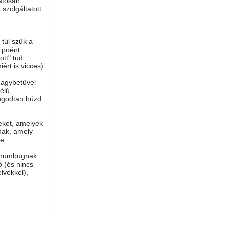
atosan
 szolgáltatott
túl szűk a
n poént
tt" tud
ért is vicces).
nagybetűvel
élú,
ugodtan húzd
eket, amelyek
nak, amely
e.
, humbugnak
ó (és nincs
lvekkel),