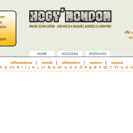
zer
ok
jára
a
n
etn...
HOME
HOZZÁAD
ROPOGÓS
|
|
|
|
előfordulások
címkék
időrendben
random
wanted
F
G
GY
H
I
Í
J
K
L
LY
M
N
NY
O
Ó
Ö
Ő
P
Q
R
S
SZ
T
TY
U
Ú
Ü