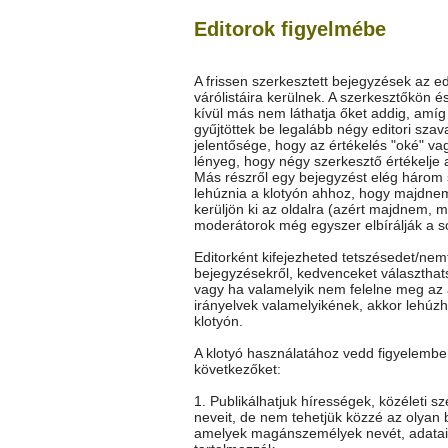
Editorok figyelmébe
A frissen szerkesztett bejegyzések az ed
várólistáira kerülnek. A szerkesztőkön é
kívül más nem láthatja őket addig, amí
gyűjtöttek be legalább négy editori szav
jelentősége, hogy az értékelés "oké" vag
lényeg, hogy négy szerkesztő értékelje 
Más részről egy bejegyzést elég három
lehúznia a klotyón ahhoz, hogy majdne
kerüljön ki az oldalra (azért majdnem, m
moderátorok még egyszer elbírálják a so
Editorként kifejezheted tetszésedet/nem
bejegyzésekről, kedvenceket választhat
vagy ha valamelyik nem felelne meg az 
irányelvek valamelyikének, akkor lehúz
klotyón.
A klotyó használatához vedd figyelembe
következőket:
1. Publikálhatjuk hírességek, közéleti s
neveit, de nem tehetjük közzé az olyan 
amelyek magánszemélyek nevét, adatai