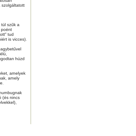
atosan
 szolgáltatott
túl szűk a
n poént
tt" tud
ért is vicces).
nagybetűvel
élú,
ugodtan húzd
eket, amelyek
nak, amely
e.
, humbugnak
ó (és nincs
lvekkel),