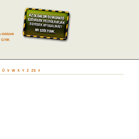
 többiek
GYIK
Ű
V
W
X
Y
Z
ZS
#