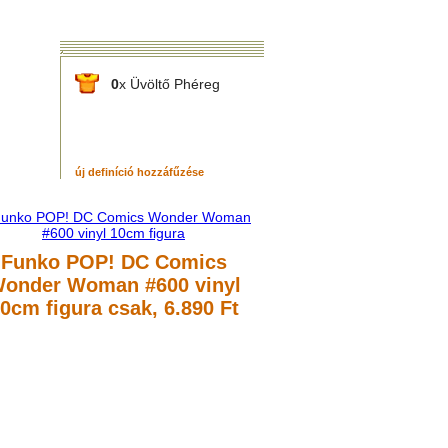
0
x Üvöltő Phéreg
új definíció hozzáfűzése
Funko POP! DC Comics
onder Woman #600 vinyl
0cm figura
csak, 6.890 Ft