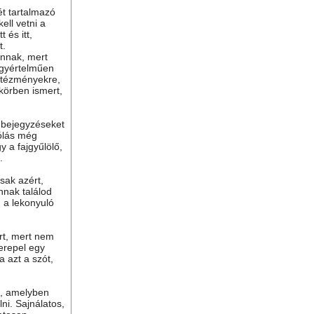
ét tartalmazó
ell vetni a
 és itt,
t.
nnak, mert
gyértelműen
ntézményekre,
 körben ismert,
ú bejegyzéseket
ólás még
y a fajgyűlölő,
.
sak azért,
nnak találod
n a lekonyuló
ért, mert nem
erepel egy
a azt a szót,
t, amelyben
lni. Sajnálatos,