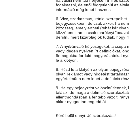
ha valaki nem tud helyesen írni és szab
fogalmazni, de ettől függetlenül az általa
információ még lehet hasznos.
6. Vicc, szarkazmus, irónia szerepelhet
bejegyzésekben, de csak akkor, ha nem 
közösség, amely értheti (tehát kár olya
közzétenni, amin csak maréknyi "beavato
derülni, mert kizárólag ők tudják, hogy mi
7. A nyilvánvaló hülyeségeket, a csupa 
vagy idegen nyelven írt definíciókat, önc
önmagukba forduló magyarázatokat ny
le a klotyón.
8. Húzd le a klotyón az olyan bejegyzés
olyan reklámot vagy hirdetést tartalmaz
egyértelműen nem lehet a definíció rész
9. Ha egy bejegyzést valószínűtlennek
találsz, de maga a definíció szórakoztat
ellentmondásban a fentebb vázolt iránye
akkor nyugodtan engedd át.
Körülbelül ennyi. Jó szórakozást!