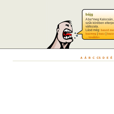
bájg
A ba*meg Kalocsán, 
szűk körében elterje
változata.
Lásd még:
baszd me
|
|
bazmeg
bazz
bazz
...
tovább>
A
Á
B
C
CS
D
E
É