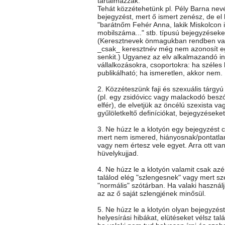
tartalmazzák.
Tehát közzétehetünk pl. Pély Barna nev
bejegyzést, mert ő ismert zenész, de el k
"barátnőm Fehér Anna, lakik Miskolcon itt
mobilszáma..." stb. típusú bejegyzéseke
(Keresztnevek önmagukban rendben va
_csak_ keresztnév még nem azonosít e
senkit.) Ugyanez az elv alkalmazandó i
vállalkozásokra, csoportokra: ha széles
publikálható; ha ismeretlen, akkor nem.
2. Közzéteszünk faji és szexuális tárgy
(pl. egy zsidóvicc vagy malackodó besz
elfér), de elvetjük az öncélú szexista vag
gyűlöletkeltő definíciókat, bejegyzéseket
3. Ne húzz le a klotyón egy bejegyzést c
mert nem ismered, hiányosnak/pontatla
vagy nem értesz vele egyet. Arra ott va
hüvelykujjad.
4. Ne húzz le a klotyón valamit csak az
találod elég "szlengesnek" vagy mert sz
"normális" szótárban. Ha valaki használj
az az ő saját szlengjének minősül.
5. Ne húzz le a klotyón olyan bejegyzés
helyesírási hibákat, elütéseket vélsz talá