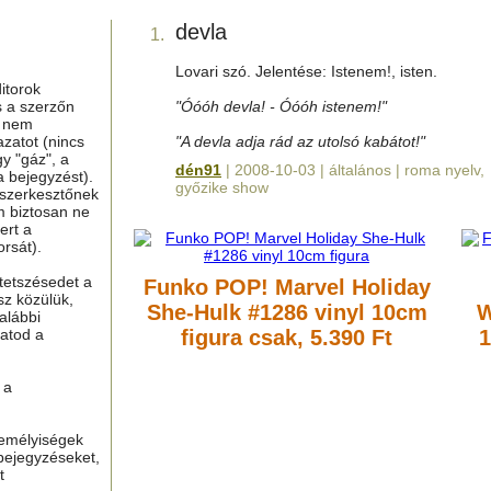
devla
1.
Lovari szó. Jelentése: Istenem!, isten.
itorok
s a szerzőn
"Óóóh devla! - Óóóh istenem!"
g nem
azatot (nincs
"A devla adja rád az utolsó kabátot!"
y "gáz", a
dén91
| 2008-10-03 | általános | roma nyelv,
a bejegyzést).
győzike show
 szerkesztőnek
m biztosan ne
ert a
rsát).
tetszésedet a
Funko POP! Marvel Holiday
sz közülük,
She-Hulk #1286 vinyl 10cm
W
alábbi
hatod a
figura
csak, 5.390 Ft
1
 a
zemélyiségek
bejegyzéseket,
t