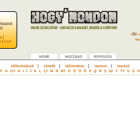
fiatalok
dt
a
|
g
|
e
vazz
HOME
HOZZÁAD
ROPOGÓS
|
|
|
|
előfordulások
címkék
időrendben
random
wanted
F
G
GY
H
I
Í
J
K
L
LY
M
N
NY
O
Ó
Ö
Ő
P
Q
R
S
SZ
T
TY
U
Ú
Ü