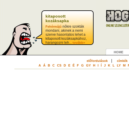
kitaposott
kozáksapka
nőkre szokták
Fehérmájú
mondani, akinek a nemi
szerve hasonlatos lehet a
kitaposott kozáksapkához,
harangozni leh...
tovább>
HOME
|
előfordulások
címkék
A
Á
B
C
CS
D
E
É
F
G
GY
H
I
Í
J
K
L
LY
M