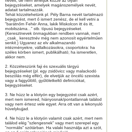
neveit, de nem tehetjük közzé az olyan
bejegyzéseket, amelyek magánszemélyek nevét,
adatait tartalmazzák.
Tehát közzétehetünk pl. Pély Barna nevét tartalmazó
bejegyzést, mert ő ismert zenész, de el kell vetni a
"barátnőm Fehér Anna, lakik Miskolcon itt és itt,
mobilszáma..." stb. típusú bejegyzéseket.
(Keresztnevek önmagukban rendben vannak, mert
_csak_ keresztnév még nem azonosít egyértelműen
senkit.) Ugyanez az elv alkalmazandó
intézményekre, vállalkozásokra, csoportokra: ha
széles körben ismert, publikálható; ha ismeretlen,
akkor nem.
2. Közzéteszünk faji és szexuális tárgyú
bejegyzéseket (pl. egy zsidóvicc vagy malackodó
beszólás még elfér), de elvetjük az öncélú szexista
vagy a fajgyűlölő, gyűlöletkeltő definíciókat,
bejegyzéseket.
3. Ne húzz le a klotyón egy bejegyzést csak azért,
mert nem ismered, hiányosnak/pontatlannak találod
vagy nem értesz vele egyet. Arra ott van a lekonyuló
hüvelykujjad.
4. Ne húzz le a klotyón valamit csak azért, mert nem
találod elég "szlengesnek" vagy mert szerepel egy
"normális" szótárban. Ha valaki használja azt a szót,