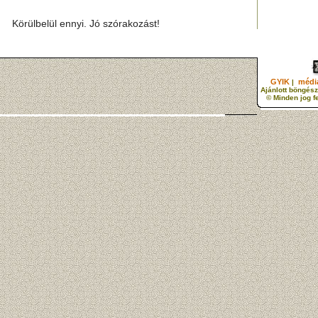
Körülbelül ennyi. Jó szórakozást!
GYIK
média
|
Ajánlott böngész
© Minden jog f