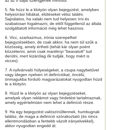
az az ő saját szlengjének minősül.
5. Ne húzz le a klotyón olyan bejegyzést, amelyben
helyesírási hibákat, elütéseket vélsz találni.
Sajnálatos, ha valaki nem tud helyesen írni és
szabatosan fogalmazni, de ettől függetlenül az általa
szolgáltatott információ még lehet hasznos.
6. Vicc, szarkazmus, irónia szerepelhet
bejegyzésekben, de csak akkor, ha nem túl szűk a
közösség, amely értheti (tehát kár olyan poént
közzétenni, amin csak maréknyi "beavatott" tud
derülni, mert kizárólag ők tudják, hogy miért is
vicces).
7. A nyilvánvaló hülyeségeket, a csupa nagybetűvel
vagy idegen nyelven írt definíciókat, öncélú,
önmagukba forduló magyarázatokat nyugodtan húzd
le a klotyón.
8. Húzd le a klotyón az olyan bejegyzéseket,
amelyek olyan reklámot vagy hirdetést tartalmaznak,
amely egyértelműen nem lehet a definíció része.
9. Ha egy bejegyzést valószínűtlennek, humbugnak
találsz, de maga a definíció szórakoztató (és nincs
ellentmondásban a fentebb vázolt irányelvekkel),
akkor nyugodtan engedd át.