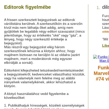
Editorok figyelmébe
dili
1.
Furc
A frissen szerkesztett bejegyzések az editorok
hisz
várólistáira kerülnek. A szerkesztőkön és a szerzőn
szem
kívül más nem láthatja őket addig, amíg nem
Lás
gyűjtöttek be legalább négy editori szavazatot (nincs
stikk
jelentősége, hogy az értékelés "oké" vagy "gáz", a
lényeg, hogy négy szerkesztő értékelje a
"Mit
bejegyzést).
Lib
Más részről egy bejegyzést elég három
szerkesztőnek lehúznia a klotyón ahhoz, hogy
majdnem biztosan ne kerüljön ki az oldalra (azért
majdnem, mert a moderátorok még egyszer
elbírálják a sorsát).
Funk
Editorként kifejezheted tetszésedet/nemtetszésedet
Marvel
a bejegyzésekről, kedvenceket választhatsz közülük,
vagy ha valamelyik nem felelne meg az alábbi
#74 v
irányelvek valamelyikének, akkor lehúzhatod a
klotyón.
A klotyó használatához vedd figyelembe a
következőket:
1. Publikálhatjuk hírességek, közéleti személyiségek