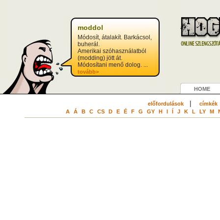
moddol
Módosít, átalakít. Barkácsol,
buherál.
Amerikai szóhasználatból
(modding) jött át.
Módosítani menő dolog. ...
tovább>
HOME
|
előfordulások
címkék
A
Á
B
C
CS
D
E
É
F
G
GY
H
I
Í
J
K
L
LY
M