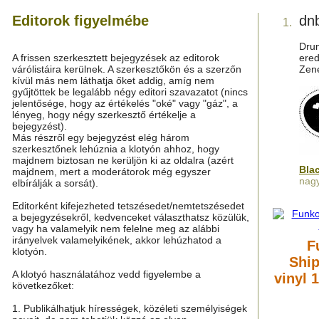
Editorok figyelmébe
dn
1.
Drum
A frissen szerkesztett bejegyzések az editorok
ered
várólistáira kerülnek. A szerkesztőkön és a szerzőn
Zene
kívül más nem láthatja őket addig, amíg nem
gyűjtöttek be legalább négy editori szavazatot (nincs
jelentősége, hogy az értékelés "oké" vagy "gáz", a
lényeg, hogy négy szerkesztő értékelje a
bejegyzést).
Más részről egy bejegyzést elég három
szerkesztőnek lehúznia a klotyón ahhoz, hogy
majdnem biztosan ne kerüljön ki az oldalra (azért
Bla
majdnem, mert a moderátorok még egyszer
nagy
elbírálják a sorsát).
Editorként kifejezheted tetszésedet/nemtetszésedet
a bejegyzésekről, kedvenceket választhatsz közülük,
vagy ha valamelyik nem felelne meg az alábbi
irányelvek valamelyikének, akkor lehúzhatod a
F
klotyón.
Shi
A klotyó használatához vedd figyelembe a
vinyl 
következőket:
1. Publikálhatjuk hírességek, közéleti személyiségek