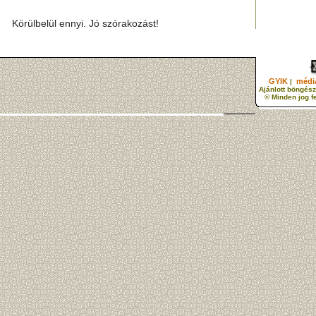
Körülbelül ennyi. Jó szórakozást!
GYIK
média
|
Ajánlott böngész
© Minden jog f