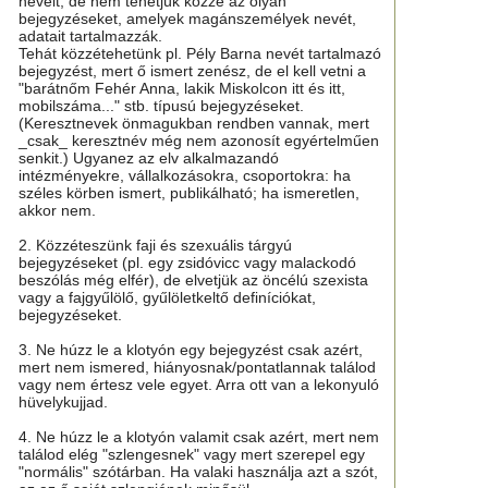
neveit, de nem tehetjük közzé az olyan
bejegyzéseket, amelyek magánszemélyek nevét,
adatait tartalmazzák.
Tehát közzétehetünk pl. Pély Barna nevét tartalmazó
bejegyzést, mert ő ismert zenész, de el kell vetni a
"barátnőm Fehér Anna, lakik Miskolcon itt és itt,
mobilszáma..." stb. típusú bejegyzéseket.
(Keresztnevek önmagukban rendben vannak, mert
_csak_ keresztnév még nem azonosít egyértelműen
senkit.) Ugyanez az elv alkalmazandó
intézményekre, vállalkozásokra, csoportokra: ha
széles körben ismert, publikálható; ha ismeretlen,
akkor nem.
2. Közzéteszünk faji és szexuális tárgyú
bejegyzéseket (pl. egy zsidóvicc vagy malackodó
beszólás még elfér), de elvetjük az öncélú szexista
vagy a fajgyűlölő, gyűlöletkeltő definíciókat,
bejegyzéseket.
3. Ne húzz le a klotyón egy bejegyzést csak azért,
mert nem ismered, hiányosnak/pontatlannak találod
vagy nem értesz vele egyet. Arra ott van a lekonyuló
hüvelykujjad.
4. Ne húzz le a klotyón valamit csak azért, mert nem
találod elég "szlengesnek" vagy mert szerepel egy
"normális" szótárban. Ha valaki használja azt a szót,