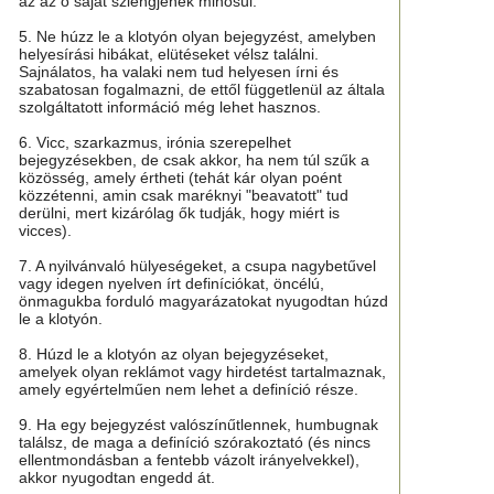
az az ő saját szlengjének minősül.
5. Ne húzz le a klotyón olyan bejegyzést, amelyben
helyesírási hibákat, elütéseket vélsz találni.
Sajnálatos, ha valaki nem tud helyesen írni és
szabatosan fogalmazni, de ettől függetlenül az általa
szolgáltatott információ még lehet hasznos.
6. Vicc, szarkazmus, irónia szerepelhet
bejegyzésekben, de csak akkor, ha nem túl szűk a
közösség, amely értheti (tehát kár olyan poént
közzétenni, amin csak maréknyi "beavatott" tud
derülni, mert kizárólag ők tudják, hogy miért is
vicces).
7. A nyilvánvaló hülyeségeket, a csupa nagybetűvel
vagy idegen nyelven írt definíciókat, öncélú,
önmagukba forduló magyarázatokat nyugodtan húzd
le a klotyón.
8. Húzd le a klotyón az olyan bejegyzéseket,
amelyek olyan reklámot vagy hirdetést tartalmaznak,
amely egyértelműen nem lehet a definíció része.
9. Ha egy bejegyzést valószínűtlennek, humbugnak
találsz, de maga a definíció szórakoztató (és nincs
ellentmondásban a fentebb vázolt irányelvekkel),
akkor nyugodtan engedd át.