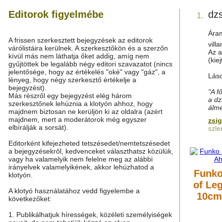
Editorok figyelmébe
dz
1.
Ára
A frissen szerkesztett bejegyzések az editorok
vill
várólistáira kerülnek. A szerkesztőkön és a szerzőn
Az a
kívül más nem láthatja őket addig, amíg nem
(kie
gyűjtöttek be legalább négy editori szavazatot (nincs
jelentősége, hogy az értékelés "oké" vagy "gáz", a
Lás
lényeg, hogy négy szerkesztő értékelje a
bejegyzést).
"A f
Más részről egy bejegyzést elég három
a dz
szerkesztőnek lehúznia a klotyón ahhoz, hogy
álme
majdnem biztosan ne kerüljön ki az oldalra (azért
majdnem, mert a moderátorok még egyszer
zsi
elbírálják a sorsát).
szle
Editorként kifejezheted tetszésedet/nemtetszésedet
a bejegyzésekről, kedvenceket választhatsz közülük,
vagy ha valamelyik nem felelne meg az alábbi
irányelvek valamelyikének, akkor lehúzhatod a
Funko
klotyón.
of Le
A klotyó használatához vedd figyelembe a
10cm
következőket:
1. Publikálhatjuk hírességek, közéleti személyiségek