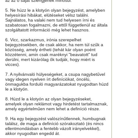
az az ő saját szlengjének minősül.
5. Ne húzz le a klotyón olyan bejegyzést, amelyben
helyesírási hibákat, elütéseket vélsz találni.
Sajnálatos, ha valaki nem tud helyesen írni és
szabatosan fogalmazni, de ettől függetlenül az általa
szolgáltatott információ még lehet hasznos.
6. Vicc, szarkazmus, irónia szerepelhet
bejegyzésekben, de csak akkor, ha nem túl szűk a
közösség, amely értheti (tehát kár olyan poént
közzétenni, amin csak maréknyi "beavatott" tud
derülni, mert kizárólag ők tudják, hogy miért is
vicces).
7. A nyilvánvaló hülyeségeket, a csupa nagybetűvel
vagy idegen nyelven írt definíciókat, öncélú,
önmagukba forduló magyarázatokat nyugodtan húzd
le a klotyón.
8. Húzd le a klotyón az olyan bejegyzéseket,
amelyek olyan reklámot vagy hirdetést tartalmaznak,
amely egyértelműen nem lehet a definíció része.
9. Ha egy bejegyzést valószínűtlennek, humbugnak
találsz, de maga a definíció szórakoztató (és nincs
ellentmondásban a fentebb vázolt irányelvekkel),
akkor nyugodtan engedd át.