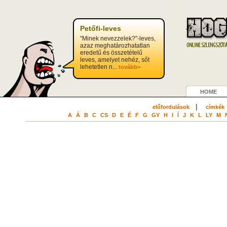
Petőfi-leves
"Minek nevezzelek?"-leves,
azaz meghatározhatatlan
eredetű és összetételű
leves, amelyet nehéz, sőt
lehetetlen n...
tovább>
HOME
|
előfordulások
címkék
A
Á
B
C
CS
D
E
É
F
G
GY
H
I
Í
J
K
L
LY
M