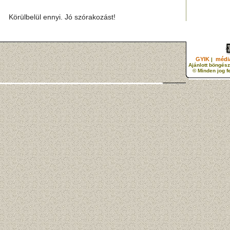
Körülbelül ennyi. Jó szórakozást!
GYIK
média
|
Ajánlott böngész
© Minden jog f