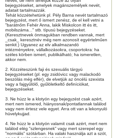
neveit, de nem tehetjük közzé az olyan
bejegyzéseket, amelyek magánszemélyek nevét,
adatait tartalmazzák.
Tehát közzétehetünk pl. Pély Barna nevét tartalmazó
bejegyzést, mert ő ismert zenész, de el kell vetni a
"barátnőm Fehér Anna, lakik Miskolcon itt és itt,
mobilszáma..." stb. típusú bejegyzéseket.
(Keresztnevek önmagukban rendben vannak, mert
_csak_ keresztnév még nem azonosít egyértelműen
senkit.) Ugyanez az elv alkalmazandó
intézményekre, vállalkozásokra, csoportokra: ha
széles körben ismert, publikálható; ha ismeretlen,
akkor nem.
2. Közzéteszünk faji és szexuális tárgyú
bejegyzéseket (pl. egy zsidóvicc vagy malackodó
beszólás még elfér), de elvetjük az öncélú szexista
vagy a fajgyűlölő, gyűlöletkeltő definíciókat,
bejegyzéseket.
3. Ne húzz le a klotyón egy bejegyzést csak azért,
mert nem ismered, hiányosnak/pontatlannak találod
vagy nem értesz vele egyet. Arra ott van a lekonyuló
hüvelykujjad.
4. Ne húzz le a klotyón valamit csak azért, mert nem
találod elég "szlengesnek" vagy mert szerepel egy
"normális" szótárban. Ha valaki használja azt a szót,