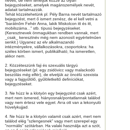
neveit, de nem tehetjük közzé az olyan
bejegyzéseket, amelyek magánszemélyek nevét,
adatait tartalmazzák.
Tehát közzétehetünk pl. Pély Barna nevét tartalmazó
bejegyzést, mert ő ismert zenész, de el kell vetni a
"barátnőm Fehér Anna, lakik Miskolcon itt és itt,
mobilszáma..." stb. típusú bejegyzéseket.
(Keresztnevek önmagukban rendben vannak, mert
_csak_ keresztnév még nem azonosít egyértelműen
senkit.) Ugyanez az elv alkalmazandó
intézményekre, vállalkozásokra, csoportokra: ha
széles körben ismert, publikálható; ha ismeretlen,
akkor nem.
2. Közzéteszünk faji és szexuális tárgyú
bejegyzéseket (pl. egy zsidóvicc vagy malackodó
beszólás még elfér), de elvetjük az öncélú szexista
vagy a fajgyűlölő, gyűlöletkeltő definíciókat,
bejegyzéseket.
3. Ne húzz le a klotyón egy bejegyzést csak azért,
mert nem ismered, hiányosnak/pontatlannak találod
vagy nem értesz vele egyet. Arra ott van a lekonyuló
hüvelykujjad.
4. Ne húzz le a klotyón valamit csak azért, mert nem
találod elég "szlengesnek" vagy mert szerepel egy
"normális" szótárban. Ha valaki használja azt a szót,