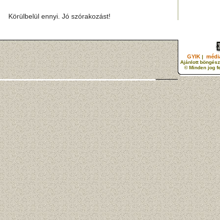
Körülbelül ennyi. Jó szórakozást!
GYIK
média
|
Ajánlott böngész
© Minden jog f