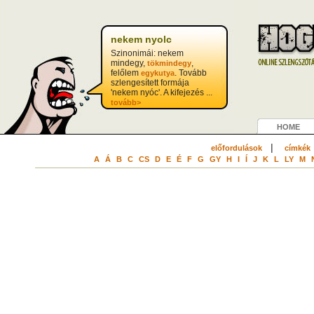
nekem nyolc
Szinonimái: nekem
mindegy,
,
tökmindegy
felőlem
. Tovább
egykutya
szlengesített formája
'nekem nyóc'. A kifejezés ...
tovább>
HOME
|
előfordulások
címkék
A
Á
B
C
CS
D
E
É
F
G
GY
H
I
Í
J
K
L
LY
M