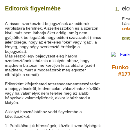
Editorok figyelmébe
elc
1.
Elm
A frissen szerkesztett bejegyzések az editorok
Lás
várólistáira kerülnek. A szerkesztőkön és a szerzőn
szeke
kívül más nem láthatja őket addig, amíg nem
gyűjtöttek be legalább négy editori szavazatot (nincs
egy
jelentősége, hogy az értékelés "oké" vagy "gáz", a
lényeg, hogy négy szerkesztő értékelje a
bejegyzést).
Más részről egy bejegyzést elég három
szerkesztőnek lehúznia a klotyón ahhoz, hogy
majdnem biztosan ne kerüljön ki az oldalra (azért
Funko
majdnem, mert a moderátorok még egyszer
#177
elbírálják a sorsát).
Editorként kifejezheted tetszésedet/nemtetszésedet
a bejegyzésekről, kedvenceket választhatsz közülük,
vagy ha valamelyik nem felelne meg az alábbi
irányelvek valamelyikének, akkor lehúzhatod a
klotyón.
A klotyó használatához vedd figyelembe a
következőket:
1. Publikálhatjuk hírességek, közéleti személyiségek