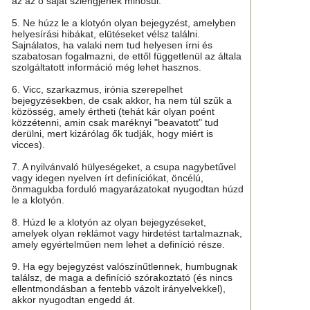
az az ő saját szlengjének minősül.
5. Ne húzz le a klotyón olyan bejegyzést, amelyben
helyesírási hibákat, elütéseket vélsz találni.
Sajnálatos, ha valaki nem tud helyesen írni és
szabatosan fogalmazni, de ettől függetlenül az általa
szolgáltatott információ még lehet hasznos.
6. Vicc, szarkazmus, irónia szerepelhet
bejegyzésekben, de csak akkor, ha nem túl szűk a
közösség, amely értheti (tehát kár olyan poént
közzétenni, amin csak maréknyi "beavatott" tud
derülni, mert kizárólag ők tudják, hogy miért is
vicces).
7. A nyilvánvaló hülyeségeket, a csupa nagybetűvel
vagy idegen nyelven írt definíciókat, öncélú,
önmagukba forduló magyarázatokat nyugodtan húzd
le a klotyón.
8. Húzd le a klotyón az olyan bejegyzéseket,
amelyek olyan reklámot vagy hirdetést tartalmaznak,
amely egyértelműen nem lehet a definíció része.
9. Ha egy bejegyzést valószínűtlennek, humbugnak
találsz, de maga a definíció szórakoztató (és nincs
ellentmondásban a fentebb vázolt irányelvekkel),
akkor nyugodtan engedd át.