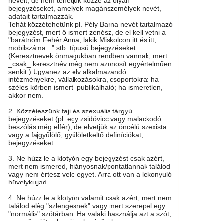
neveit, de nem tehetjük közzé az olyan
bejegyzéseket, amelyek magánszemélyek nevét,
adatait tartalmazzák.
Tehát közzétehetünk pl. Pély Barna nevét tartalmazó
bejegyzést, mert ő ismert zenész, de el kell vetni a
"barátnőm Fehér Anna, lakik Miskolcon itt és itt,
mobilszáma..." stb. típusú bejegyzéseket.
(Keresztnevek önmagukban rendben vannak, mert
_csak_ keresztnév még nem azonosít egyértelműen
senkit.) Ugyanez az elv alkalmazandó
intézményekre, vállalkozásokra, csoportokra: ha
széles körben ismert, publikálható; ha ismeretlen,
akkor nem.
2. Közzéteszünk faji és szexuális tárgyú
bejegyzéseket (pl. egy zsidóvicc vagy malackodó
beszólás még elfér), de elvetjük az öncélú szexista
vagy a fajgyűlölő, gyűlöletkeltő definíciókat,
bejegyzéseket.
3. Ne húzz le a klotyón egy bejegyzést csak azért,
mert nem ismered, hiányosnak/pontatlannak találod
vagy nem értesz vele egyet. Arra ott van a lekonyuló
hüvelykujjad.
4. Ne húzz le a klotyón valamit csak azért, mert nem
találod elég "szlengesnek" vagy mert szerepel egy
"normális" szótárban. Ha valaki használja azt a szót,