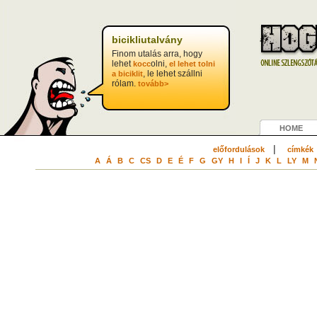
bicikliutalvány
Finom utalás arra, hogy
lehet
olni,
kocc
el lehet tolni
, le lehet szállni
a biciklit
rólam.
tovább>
HOME
|
előfordulások
címkék
A
Á
B
C
CS
D
E
É
F
G
GY
H
I
Í
J
K
L
LY
M