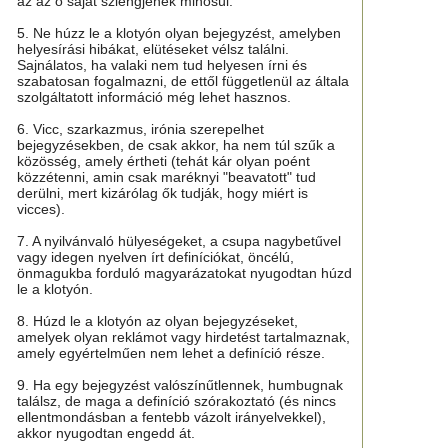
az az ő saját szlengjének minősül.
5. Ne húzz le a klotyón olyan bejegyzést, amelyben
helyesírási hibákat, elütéseket vélsz találni.
Sajnálatos, ha valaki nem tud helyesen írni és
szabatosan fogalmazni, de ettől függetlenül az általa
szolgáltatott információ még lehet hasznos.
6. Vicc, szarkazmus, irónia szerepelhet
bejegyzésekben, de csak akkor, ha nem túl szűk a
közösség, amely értheti (tehát kár olyan poént
közzétenni, amin csak maréknyi "beavatott" tud
derülni, mert kizárólag ők tudják, hogy miért is
vicces).
7. A nyilvánvaló hülyeségeket, a csupa nagybetűvel
vagy idegen nyelven írt definíciókat, öncélú,
önmagukba forduló magyarázatokat nyugodtan húzd
le a klotyón.
8. Húzd le a klotyón az olyan bejegyzéseket,
amelyek olyan reklámot vagy hirdetést tartalmaznak,
amely egyértelműen nem lehet a definíció része.
9. Ha egy bejegyzést valószínűtlennek, humbugnak
találsz, de maga a definíció szórakoztató (és nincs
ellentmondásban a fentebb vázolt irányelvekkel),
akkor nyugodtan engedd át.