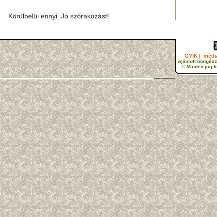
Körülbelül ennyi. Jó szórakozást!
GYIK
média
|
Ajánlott böngész
© Minden jog f