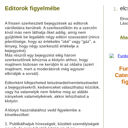
Editorok figyelmébe
el
1.
Elro
A frissen szerkesztett bejegyzések az editorok
Lás
várólistáira kerülnek. A szerkesztőkön és a szerzőn
kívül más nem láthatja őket addig, amíg nem
gyűjtöttek be legalább négy editori szavazatot (nincs
Ali
jelentősége, hogy az értékelés "oké" vagy "gáz", a
lényeg, hogy négy szerkesztő értékelje a
bejegyzést).
Más részről egy bejegyzést elég három
szerkesztőnek lehúznia a klotyón ahhoz, hogy
majdnem biztosan ne kerüljön ki az oldalra (azért
Fu
majdnem, mert a moderátorok még egyszer
elbírálják a sorsát).
Cate
fi
Editorként kifejezheted tetszésedet/nemtetszésedet
a bejegyzésekről, kedvenceket választhatsz közülük,
vagy ha valamelyik nem felelne meg az alábbi
irányelvek valamelyikének, akkor lehúzhatod a
klotyón.
A klotyó használatához vedd figyelembe a
következőket:
1. Publikálhatjuk hírességek, közéleti személyiségek