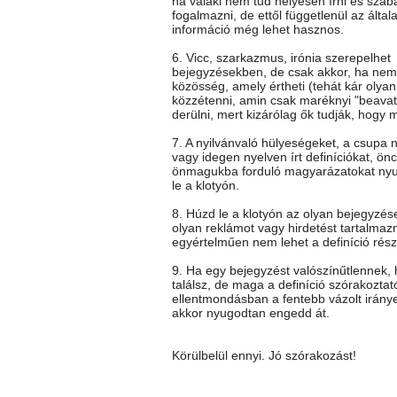
ha valaki nem tud helyesen írni és szab
fogalmazni, de ettől függetlenül az általa
információ még lehet hasznos.
6. Vicc, szarkazmus, irónia szerepelhet
bejegyzésekben, de csak akkor, ha nem 
közösség, amely értheti (tehát kár olya
közzétenni, amin csak maréknyi "beavato
derülni, mert kizárólag ők tudják, hogy mi
7. A nyilvánvaló hülyeségeket, a csupa 
vagy idegen nyelven írt definíciókat, önc
önmagukba forduló magyarázatokat ny
le a klotyón.
8. Húzd le a klotyón az olyan bejegyzés
olyan reklámot vagy hirdetést tartalmaz
egyértelműen nem lehet a definíció rész
9. Ha egy bejegyzést valószínűtlennek
találsz, de maga a definíció szórakoztat
ellentmondásban a fentebb vázolt iránye
akkor nyugodtan engedd át.
Körülbelül ennyi. Jó szórakozást!