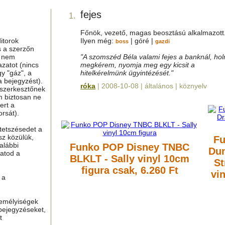
fejes
1.
Főnök, vezető, magas beosztású alkalmazott
itorok
Ilyen még:
| góré |
boss
gazdi
s a szerzőn
g nem
"A szomszéd Béla valami fejes a banknál, ho
azatot (nincs
megkérem, nyomja meg egy kicsit a
y "gáz", a
hitelkérelmünk ügyintézését."
a bejegyzést).
róka
| 2008-10-08 | általános | köznyelv
 szerkesztőnek
m biztosan ne
ert a
rsát).
tetszésedet a
sz közülük,
Fu
alábbi
Funko POP Disney TNBC
Dun
hatod a
BLKLT - Sally vinyl 10cm
St
figura
csak, 6.260 Ft
vi
 a
zemélyiségek
bejegyzéseket,
t