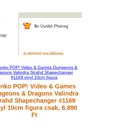
.
0
x Üvöltő Phéreg
lnap
új definíció hozzáfűzése
nko POP! Video & Games
geons & Dragons Valindra
rahd Shapechanger #1169
nyl 10cm figura
csak, 6.890
Ft