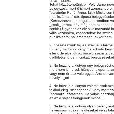
tartalmazzák.
Tehát közzétehetünk pl. Pély Barna nev
bejegyzést, mert ő ismert zenész, de el k
"barátnőm Fehér Anna, lakik Miskolcon itt
mobilszáma..." stb. típusú bejegyzéseke
(Keresztnevek önmagukban rendben va
_csak_ keresztnév még nem azonosít e
senkit.) Ugyanez az elv alkalmazandó i
vállalkozásokra, csoportokra: ha széles
publikálható; ha ismeretlen, akkor nem.
2. Közzéteszünk faji és szexuális tárgy
(pl. egy zsidóvicc vagy malackodó besz
elfér), de elvetjük az öncélú szexista vag
gyűlöletkeltő definíciókat, bejegyzéseket
3. Ne húzz le a klotyón egy bejegyzést c
mert nem ismered, hiányosnak/pontatla
vagy nem értesz vele egyet. Arra ott va
hüvelykujjad.
4. Ne húzz le a klotyón valamit csak az
találod elég "szlengesnek" vagy mert sz
"normális" szótárban. Ha valaki használj
az az ő saját szlengjének minősül.
5. Ne húzz le a klotyón olyan bejegyzés
helyesírási hibákat, elütéseket vélsz talá