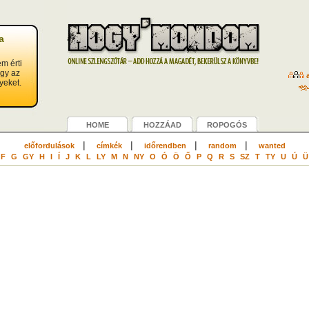
a
m érti
agy az
a
yeket.
HOME
HOZZÁAD
ROPOGÓS
|
|
|
|
előfordulások
címkék
időrendben
random
wanted
F
G
GY
H
I
Í
J
K
L
LY
M
N
NY
O
Ó
Ö
Ő
P
Q
R
S
SZ
T
TY
U
Ú
Ü