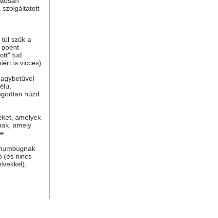
atosan
 szolgáltatott
túl szűk a
n poént
tt" tud
ért is vicces).
nagybetűvel
élú,
ugodtan húzd
eket, amelyek
nak, amely
e.
, humbugnak
ó (és nincs
lvekkel),