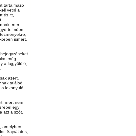
ét tartalmazó
ell vetni a
 és itt,
t.
nnak, mert
gyértelműen
ntézményekre,
 körben ismert,
ú bejegyzéseket
ólás még
y a fajgyűlölő,
.
sak azért,
nnak találod
n a lekonyuló
ért, mert nem
erepel egy
a azt a szót,
t, amelyben
lni. Sajnálatos,