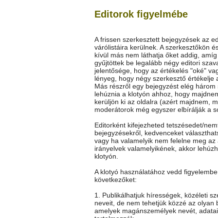
Editorok figyelmébe
A frissen szerkesztett bejegyzések az ed
várólistáira kerülnek. A szerkesztőkön é
kívül más nem láthatja őket addig, amí
gyűjtöttek be legalább négy editori szav
jelentősége, hogy az értékelés "oké" vag
lényeg, hogy négy szerkesztő értékelje 
Más részről egy bejegyzést elég három
lehúznia a klotyón ahhoz, hogy majdne
kerüljön ki az oldalra (azért majdnem, m
moderátorok még egyszer elbírálják a so
Editorként kifejezheted tetszésedet/nem
bejegyzésekről, kedvenceket választhat
vagy ha valamelyik nem felelne meg az 
irányelvek valamelyikének, akkor lehúz
klotyón.
A klotyó használatához vedd figyelembe
következőket:
1. Publikálhatjuk hírességek, közéleti s
neveit, de nem tehetjük közzé az olyan 
amelyek magánszemélyek nevét, adatai