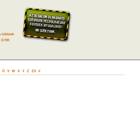
 többiek
GYIK
Ű
V
W
X
Y
Z
ZS
#