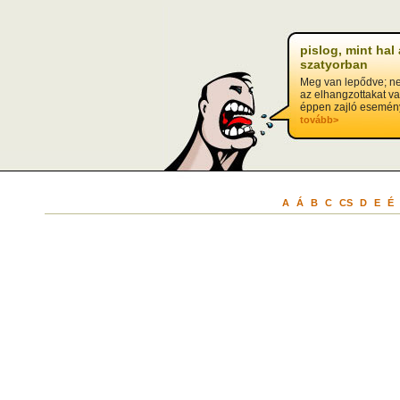
pislog, mint hal 
szatyorban
Meg van lepődve; ne
az elhangzottakat v
éppen zajló esemén
tovább>
A
Á
B
C
CS
D
E
É