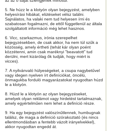
az az ő saját szlengjének minősül.
5. Ne húzz le a klotyón olyan bejegyzést, amelyben
helyesírási hibákat, elütéseket vélsz találni.
Sajnálatos, ha valaki nem tud helyesen írni és
szabatosan fogalmazni, de ettől függetlenül az általa
szolgáltatott információ még lehet hasznos.
6. Vicc, szarkazmus, irónia szerepelhet
bejegyzésekben, de csak akkor, ha nem túl szűk a
közösség, amely értheti (tehát kár olyan poént
közzétenni, amin csak maréknyi "beavatott" tud
derülni, mert kizárólag ők tudják, hogy miért is
vicces).
7. A nyilvánvaló hülyeségeket, a csupa nagybetűvel
vagy idegen nyelven írt definíciókat, öncélú,
önmagukba forduló magyarázatokat nyugodtan húzd
le a klotyón.
8. Húzd le a klotyón az olyan bejegyzéseket,
amelyek olyan reklámot vagy hirdetést tartalmaznak,
amely egyértelműen nem lehet a definíció része.
9. Ha egy bejegyzést valószínűtlennek, humbugnak
találsz, de maga a definíció szórakoztató (és nincs
ellentmondásban a fentebb vázolt irányelvekkel),
akkor nyugodtan engedd át.