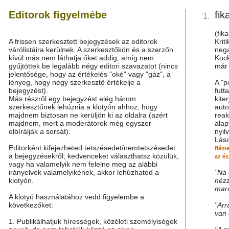
Editorok figyelmébe
fik
1.
(fik
A frissen szerkesztett bejegyzések az editorok
Krit
várólistáira kerülnek. A szerkesztőkön és a szerzőn
nega
kívül más nem láthatja őket addig, amíg nem
Kock
gyűjtöttek be legalább négy editori szavazatot (nincs
már 
jelentősége, hogy az értékelés "oké" vagy "gáz", a
lényeg, hogy négy szerkesztő értékelje a
A "p
bejegyzést).
futt
Más részről egy bejegyzést elég három
kite
szerkesztőnek lehúznia a klotyón ahhoz, hogy
auto
majdnem biztosan ne kerüljön ki az oldalra (azért
reak
majdnem, mert a moderátorok még egyszer
alap
elbírálják a sorsát).
nyil
Lás
Editorként kifejezheted tetszésedet/nemtetszésedet
fléme
a bejegyzésekről, kedvenceket választhatsz közülük,
az és
vagy ha valamelyik nem felelne meg az alábbi
irányelvek valamelyikének, akkor lehúzhatod a
"Na 
klotyón.
nézz
mara
A klotyó használatához vedd figyelembe a
következőket:
"Arr
van 
1. Publikálhatjuk hírességek, közéleti személyiségek