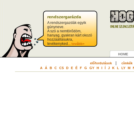
rendszergarázda
A rendszergazdák egyik
gúnyneve.
A szó a nemtörődöm,
hanyag, gyakran kárt okozó
hozzáállásukra,
tevékenyked...
tovább>
HOME
|
előfordulások
címkék
A
Á
B
C
CS
D
E
É
F
G
GY
H
I
Í
J
K
L
LY
M