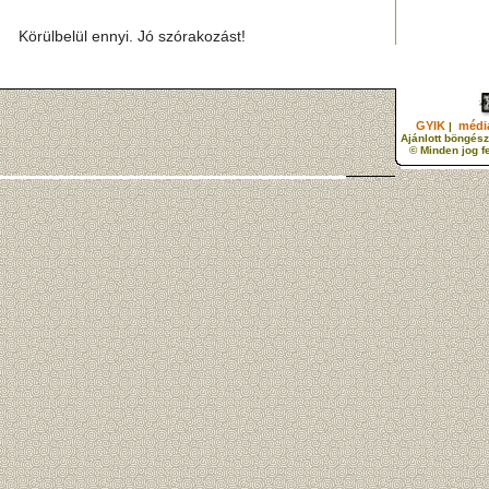
Körülbelül ennyi. Jó szórakozást!
GYIK
média
|
Ajánlott böngész
© Minden jog f