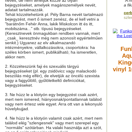
neveit, de nem tehetjük közzé az olyan
"A m
bejegyzéseket, amelyek magánszemélyek nevét,
a fi
adatait tartalmazzák.
cer
Tehát közzétehetünk pl. Pély Barna nevét tartalmazó
szle
bejegyzést, mert ő ismert zenész, de el kell vetni a
"barátnőm Fehér Anna, lakik Miskolcon itt és itt,
mobilszáma..." stb. típusú bejegyzéseket.
(Keresztnevek önmagukban rendben vannak, mert
_csak_ keresztnév még nem azonosít egyértelműen
senkit.) Ugyanez az elv alkalmazandó
intézményekre, vállalkozásokra, csoportokra: ha
Fun
széles körben ismert, publikálható; ha ismeretlen,
Aqu
akkor nem.
King
2. Közzéteszünk faji és szexuális tárgyú
vinyl 
bejegyzéseket (pl. egy zsidóvicc vagy malackodó
beszólás még elfér), de elvetjük az öncélú szexista
vagy a fajgyűlölő, gyűlöletkeltő definíciókat,
bejegyzéseket.
3. Ne húzz le a klotyón egy bejegyzést csak azért,
mert nem ismered, hiányosnak/pontatlannak találod
vagy nem értesz vele egyet. Arra ott van a lekonyuló
hüvelykujjad.
4. Ne húzz le a klotyón valamit csak azért, mert nem
találod elég "szlengesnek" vagy mert szerepel egy
"normális" szótárban. Ha valaki használja azt a szót,