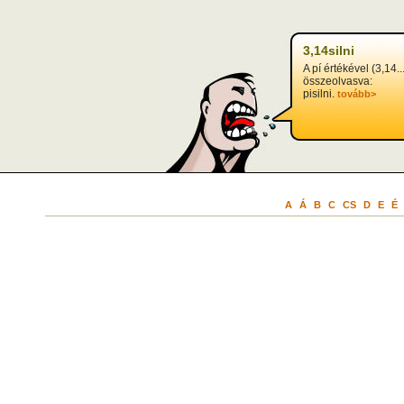
3,14silni
A pí értékével (3,14..
összeolvasva:
pisilni.
tovább>
A
Á
B
C
CS
D
E
É