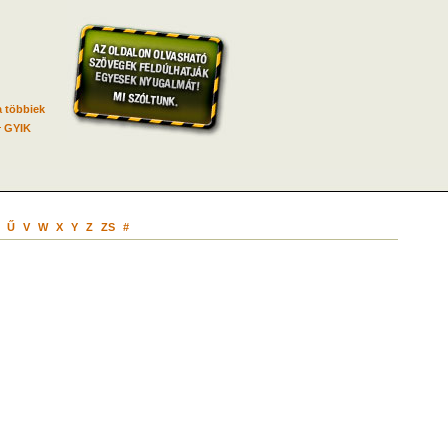
 többiek
GYIK
Ű
V
W
X
Y
Z
ZS
#