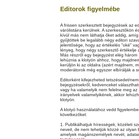
Editorok figyelmébe
A frissen szerkesztett bejegyzések az ed
várólistáira kerülnek. A szerkesztőkön é
kívül más nem láthatja őket addig, amí
gyűjtöttek be legalább négy editori szav
jelentősége, hogy az értékelés "oké" vag
lényeg, hogy négy szerkesztő értékelje 
Más részről egy bejegyzést elég három
lehúznia a klotyón ahhoz, hogy majdne
kerüljön ki az oldalra (azért majdnem, m
moderátorok még egyszer elbírálják a so
Editorként kifejezheted tetszésedet/nem
bejegyzésekről, kedvenceket választhat
vagy ha valamelyik nem felelne meg az 
irányelvek valamelyikének, akkor lehúz
klotyón.
A klotyó használatához vedd figyelembe
következőket:
1. Publikálhatjuk hírességek, közéleti s
neveit, de nem tehetjük közzé az olyan 
amelyek magánszemélyek nevét, adatai