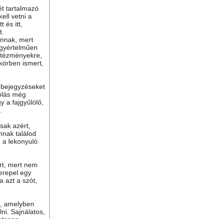
ét tartalmazó
ell vetni a
 és itt,
t.
nnak, mert
gyértelműen
ntézményekre,
 körben ismert,
ú bejegyzéseket
ólás még
y a fajgyűlölő,
.
sak azért,
nnak találod
n a lekonyuló
ért, mert nem
erepel egy
a azt a szót,
t, amelyben
lni. Sajnálatos,