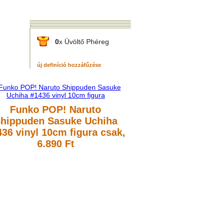
0
x Üvöltő Phéreg
új definíció hozzáfűzése
Funko POP! Naruto
hippuden Sasuke Uchiha
436 vinyl 10cm figura
csak,
6.890 Ft