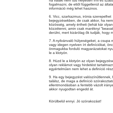
ha valaki nem tud helyesen írni és szab
fogalmazni, de ettől függetlenül az általa
információ még lehet hasznos.
6. Vicc, szarkazmus, irónia szerepelhet
bejegyzésekben, de csak akkor, ha nem 
közösség, amely értheti (tehát kár olya
közzétenni, amin csak maréknyi "beavato
derülni, mert kizárólag ők tudják, hogy mi
7. A nyilvánvaló hülyeségeket, a csupa 
vagy idegen nyelven írt definíciókat, önc
önmagukba forduló magyarázatokat ny
le a klotyón.
8. Húzd le a klotyón az olyan bejegyzés
olyan reklámot vagy hirdetést tartalmaz
egyértelműen nem lehet a definíció rész
9. Ha egy bejegyzést valószínűtlennek
találsz, de maga a definíció szórakoztat
ellentmondásban a fentebb vázolt iránye
akkor nyugodtan engedd át.
Körülbelül ennyi. Jó szórakozást!