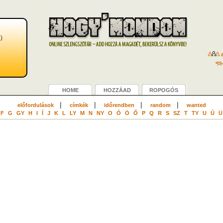
.)
a
HOME
HOZZÁAD
ROPOGÓS
|
|
|
|
előfordulások
címkék
időrendben
random
wanted
F
G
GY
H
I
Í
J
K
L
LY
M
N
NY
O
Ó
Ö
Ő
P
Q
R
S
SZ
T
TY
U
Ú
Ü