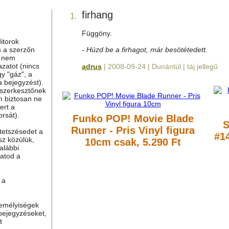
firhang
1.
Függöny.
itorok
s a szerzőn
- Húzd be a firhagot, már besötétedett.
g nem
azatot (nincs
adrus
| 2008-09-24 | Dunántúl | táj jellegű
y "gáz", a
a bejegyzést).
 szerkesztőnek
m biztosan ne
ert a
rsát).
Funko POP! Movie Blade
S
Runner - Pris Vinyl figura
tetszésedet a
#1
sz közülük,
10cm
csak, 5.290 Ft
alábbi
hatod a
 a
zemélyiségek
bejegyzéseket,
t