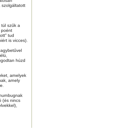
atosan
 szolgáltatott
túl szűk a
n poént
tt" tud
ért is vicces).
nagybetűvel
élú,
ugodtan húzd
eket, amelyek
nak, amely
e.
, humbugnak
ó (és nincs
lvekkel),