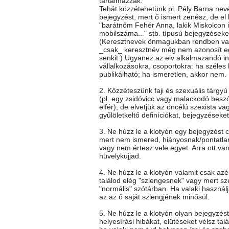
tartalmazzák.
Tehát közzétehetünk pl. Pély Barna nev
bejegyzést, mert ő ismert zenész, de el k
"barátnőm Fehér Anna, lakik Miskolcon itt
mobilszáma..." stb. típusú bejegyzéseke
(Keresztnevek önmagukban rendben va
_csak_ keresztnév még nem azonosít e
senkit.) Ugyanez az elv alkalmazandó i
vállalkozásokra, csoportokra: ha széles
publikálható; ha ismeretlen, akkor nem.
2. Közzéteszünk faji és szexuális tárgy
(pl. egy zsidóvicc vagy malackodó besz
elfér), de elvetjük az öncélú szexista vag
gyűlöletkeltő definíciókat, bejegyzéseket
3. Ne húzz le a klotyón egy bejegyzést c
mert nem ismered, hiányosnak/pontatla
vagy nem értesz vele egyet. Arra ott va
hüvelykujjad.
4. Ne húzz le a klotyón valamit csak az
találod elég "szlengesnek" vagy mert sz
"normális" szótárban. Ha valaki használj
az az ő saját szlengjének minősül.
5. Ne húzz le a klotyón olyan bejegyzés
helyesírási hibákat, elütéseket vélsz talá