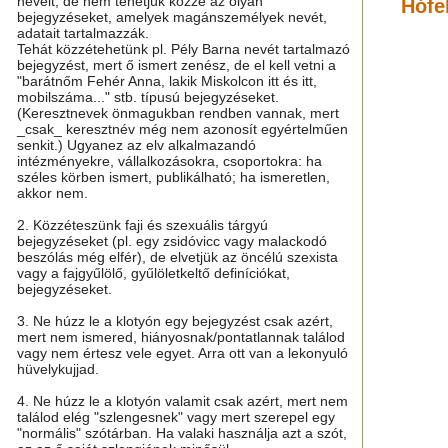
neveit, de nem tehetjük közzé az olyan
Hófe
bejegyzéseket, amelyek magánszemélyek nevét,
adatait tartalmazzák.
Tehát közzétehetünk pl. Pély Barna nevét tartalmazó
bejegyzést, mert ő ismert zenész, de el kell vetni a
"barátnőm Fehér Anna, lakik Miskolcon itt és itt,
mobilszáma..." stb. típusú bejegyzéseket.
(Keresztnevek önmagukban rendben vannak, mert
_csak_ keresztnév még nem azonosít egyértelműen
senkit.) Ugyanez az elv alkalmazandó
intézményekre, vállalkozásokra, csoportokra: ha
széles körben ismert, publikálható; ha ismeretlen,
akkor nem.
2. Közzéteszünk faji és szexuális tárgyú
bejegyzéseket (pl. egy zsidóvicc vagy malackodó
beszólás még elfér), de elvetjük az öncélú szexista
vagy a fajgyűlölő, gyűlöletkeltő definíciókat,
bejegyzéseket.
3. Ne húzz le a klotyón egy bejegyzést csak azért,
mert nem ismered, hiányosnak/pontatlannak találod
vagy nem értesz vele egyet. Arra ott van a lekonyuló
hüvelykujjad.
4. Ne húzz le a klotyón valamit csak azért, mert nem
találod elég "szlengesnek" vagy mert szerepel egy
"normális" szótárban. Ha valaki használja azt a szót,