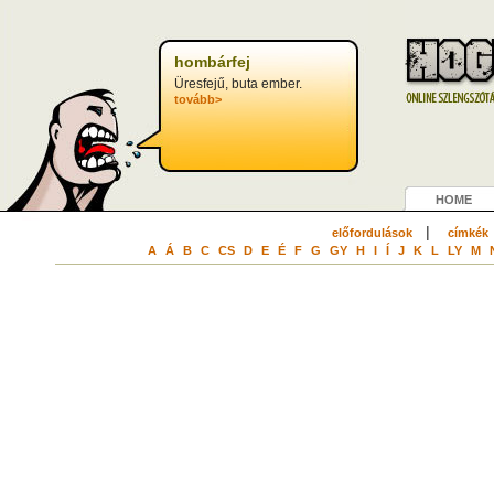
hombárfej
Üresfejű, buta ember.
tovább>
HOME
|
előfordulások
címkék
A
Á
B
C
CS
D
E
É
F
G
GY
H
I
Í
J
K
L
LY
M