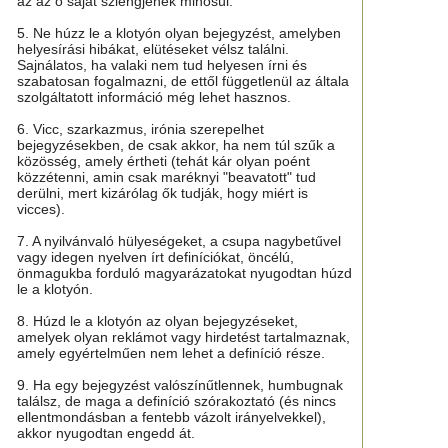
az az ő saját szlengjének minősül.
5. Ne húzz le a klotyón olyan bejegyzést, amelyben
helyesírási hibákat, elütéseket vélsz találni.
Sajnálatos, ha valaki nem tud helyesen írni és
szabatosan fogalmazni, de ettől függetlenül az általa
szolgáltatott információ még lehet hasznos.
6. Vicc, szarkazmus, irónia szerepelhet
bejegyzésekben, de csak akkor, ha nem túl szűk a
közösség, amely értheti (tehát kár olyan poént
közzétenni, amin csak maréknyi "beavatott" tud
derülni, mert kizárólag ők tudják, hogy miért is
vicces).
7. A nyilvánvaló hülyeségeket, a csupa nagybetűvel
vagy idegen nyelven írt definíciókat, öncélú,
önmagukba forduló magyarázatokat nyugodtan húzd
le a klotyón.
8. Húzd le a klotyón az olyan bejegyzéseket,
amelyek olyan reklámot vagy hirdetést tartalmaznak,
amely egyértelműen nem lehet a definíció része.
9. Ha egy bejegyzést valószínűtlennek, humbugnak
találsz, de maga a definíció szórakoztató (és nincs
ellentmondásban a fentebb vázolt irányelvekkel),
akkor nyugodtan engedd át.