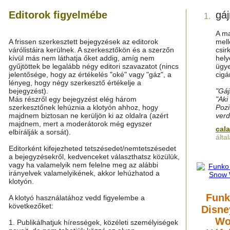
Editorok figyelmébe
gáj
1.
A ma
A frissen szerkesztett bejegyzések az editorok
mell
várólistáira kerülnek. A szerkesztőkön és a szerzőn
csir
kívül más nem láthatja őket addig, amíg nem
hely
gyűjtöttek be legalább négy editori szavazatot (nincs
ügy
jelentősége, hogy az értékelés "oké" vagy "gáz", a
cigá
lényeg, hogy négy szerkesztő értékelje a
bejegyzést).
"Gáj
Más részről egy bejegyzést elég három
"Aki
szerkesztőnek lehúznia a klotyón ahhoz, hogy
Pozi
majdnem biztosan ne kerüljön ki az oldalra (azért
verd
majdnem, mert a moderátorok még egyszer
cal
elbírálják a sorsát).
álta
Editorként kifejezheted tetszésedet/nemtetszésedet
a bejegyzésekről, kedvenceket választhatsz közülük,
vagy ha valamelyik nem felelne meg az alábbi
irányelvek valamelyikének, akkor lehúzhatod a
klotyón.
Funk
A klotyó használatához vedd figyelembe a
következőket:
Disne
Wo
1. Publikálhatjuk hírességek, közéleti személyiségek