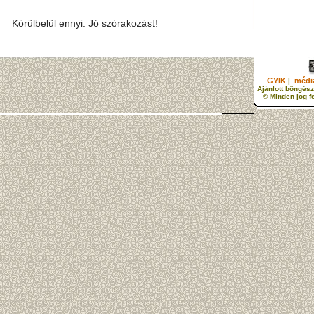
Körülbelül ennyi. Jó szórakozást!
GYIK
média
|
Ajánlott böngész
© Minden jog f