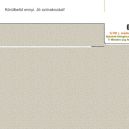
Körülbelül ennyi. Jó szórakozást!
GYIK
média
|
Ajánlott böngész
© Minden jog f