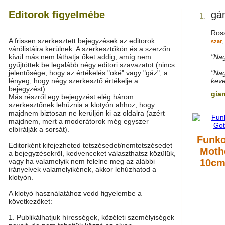
Editorok figyelmébe
gá
1.
Ross
A frissen szerkesztett bejegyzések az editorok
szar
várólistáira kerülnek. A szerkesztőkön és a szerzőn
kívül más nem láthatja őket addig, amíg nem
"Nag
gyűjtöttek be legalább négy editori szavazatot (nincs
jelentősége, hogy az értékelés "oké" vagy "gáz", a
"Nag
lényeg, hogy négy szerkesztő értékelje a
keve
bejegyzést).
gia
Más részről egy bejegyzést elég három
szerkesztőnek lehúznia a klotyón ahhoz, hogy
majdnem biztosan ne kerüljön ki az oldalra (azért
majdnem, mert a moderátorok még egyszer
elbírálják a sorsát).
Funko
Editorként kifejezheted tetszésedet/nemtetszésedet
Mothe
a bejegyzésekről, kedvenceket választhatsz közülük,
vagy ha valamelyik nem felelne meg az alábbi
10cm
irányelvek valamelyikének, akkor lehúzhatod a
klotyón.
A klotyó használatához vedd figyelembe a
következőket:
1. Publikálhatjuk hírességek, közéleti személyiségek