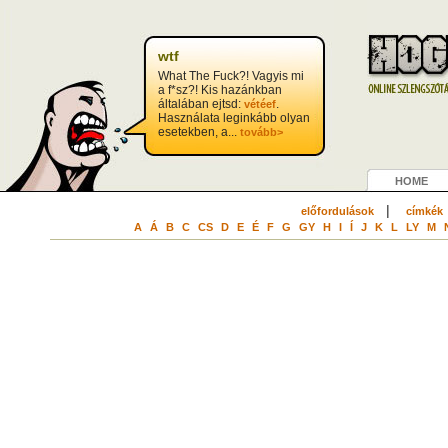
wtf
What The Fuck?! Vagyis mi
a f*sz?! Kis hazánkban
általában ejtsd:
.
vétéef
Használata leginkább olyan
esetekben, a...
tovább>
HOME
|
előfordulások
címkék
A
Á
B
C
CS
D
E
É
F
G
GY
H
I
Í
J
K
L
LY
M