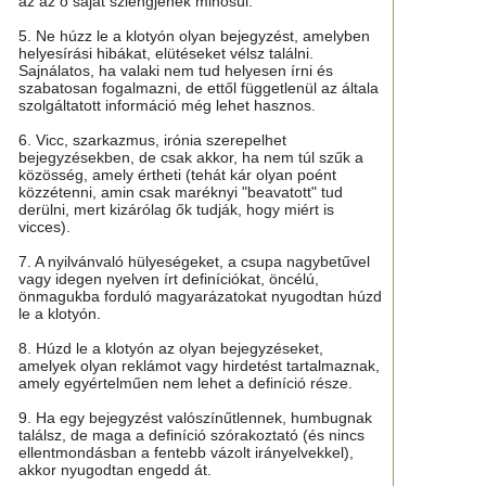
az az ő saját szlengjének minősül.
5. Ne húzz le a klotyón olyan bejegyzést, amelyben
helyesírási hibákat, elütéseket vélsz találni.
Sajnálatos, ha valaki nem tud helyesen írni és
szabatosan fogalmazni, de ettől függetlenül az általa
szolgáltatott információ még lehet hasznos.
6. Vicc, szarkazmus, irónia szerepelhet
bejegyzésekben, de csak akkor, ha nem túl szűk a
közösség, amely értheti (tehát kár olyan poént
közzétenni, amin csak maréknyi "beavatott" tud
derülni, mert kizárólag ők tudják, hogy miért is
vicces).
7. A nyilvánvaló hülyeségeket, a csupa nagybetűvel
vagy idegen nyelven írt definíciókat, öncélú,
önmagukba forduló magyarázatokat nyugodtan húzd
le a klotyón.
8. Húzd le a klotyón az olyan bejegyzéseket,
amelyek olyan reklámot vagy hirdetést tartalmaznak,
amely egyértelműen nem lehet a definíció része.
9. Ha egy bejegyzést valószínűtlennek, humbugnak
találsz, de maga a definíció szórakoztató (és nincs
ellentmondásban a fentebb vázolt irányelvekkel),
akkor nyugodtan engedd át.