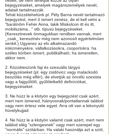
neveit, de nem tehetjük közzé az olyan
bejegyzéseket, amelyek magánszemélyek nevét,
adatait tartalmazzák.
Tehát közzétehetünk pl. Pély Barna nevét tartalmazó
bejegyzést, mert ő ismert zenész, de el kell vetni a
"barátnőm Fehér Anna, lakik Miskolcon itt és itt,
mobilszáma..." stb. típusú bejegyzéseket.
(Keresztnevek önmagukban rendben vannak, mert
_csak_ keresztnév még nem azonosít egyértelműen
senkit.) Ugyanez az elv alkalmazandó
intézményekre, vállalkozásokra, csoportokra: ha
széles körben ismert, publikálható; ha ismeretlen,
akkor nem.
2. Közzéteszünk faji és szexuális tárgyú
bejegyzéseket (pl. egy zsidóvicc vagy malackodó
beszólás még elfér), de elvetjük az öncélú szexista
vagy a fajgyűlölő, gyűlöletkeltő definíciókat,
bejegyzéseket.
3. Ne húzz le a klotyón egy bejegyzést csak azért,
mert nem ismered, hiányosnak/pontatlannak találod
vagy nem értesz vele egyet. Arra ott van a lekonyuló
hüvelykujjad.
4. Ne húzz le a klotyón valamit csak azért, mert nem
találod elég "szlengesnek" vagy mert szerepel egy
"normális" szótárban. Ha valaki használja azt a szót,