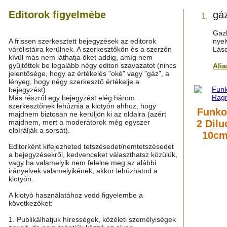
Editorok figyelmébe
gá
1.
Gazh
A frissen szerkesztett bejegyzések az editorok
nyel
várólistáira kerülnek. A szerkesztőkön és a szerzőn
Lás
kívül más nem láthatja őket addig, amíg nem
gyűjtöttek be legalább négy editori szavazatot (nincs
Ali
jelentősége, hogy az értékelés "oké" vagy "gáz", a
lényeg, hogy négy szerkesztő értékelje a
bejegyzést).
Más részről egy bejegyzést elég három
szerkesztőnek lehúznia a klotyón ahhoz, hogy
Funko
majdnem biztosan ne kerüljön ki az oldalra (azért
majdnem, mert a moderátorok még egyszer
2 Dilu
elbírálják a sorsát).
10cm
Editorként kifejezheted tetszésedet/nemtetszésedet
a bejegyzésekről, kedvenceket választhatsz közülük,
vagy ha valamelyik nem felelne meg az alábbi
irányelvek valamelyikének, akkor lehúzhatod a
klotyón.
A klotyó használatához vedd figyelembe a
következőket:
1. Publikálhatjuk hírességek, közéleti személyiségek