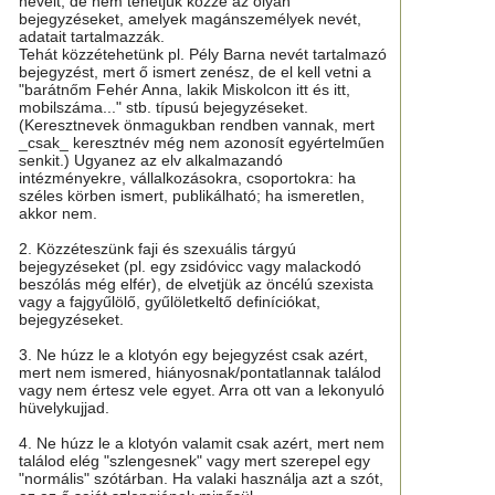
neveit, de nem tehetjük közzé az olyan
bejegyzéseket, amelyek magánszemélyek nevét,
adatait tartalmazzák.
Tehát közzétehetünk pl. Pély Barna nevét tartalmazó
bejegyzést, mert ő ismert zenész, de el kell vetni a
"barátnőm Fehér Anna, lakik Miskolcon itt és itt,
mobilszáma..." stb. típusú bejegyzéseket.
(Keresztnevek önmagukban rendben vannak, mert
_csak_ keresztnév még nem azonosít egyértelműen
senkit.) Ugyanez az elv alkalmazandó
intézményekre, vállalkozásokra, csoportokra: ha
széles körben ismert, publikálható; ha ismeretlen,
akkor nem.
2. Közzéteszünk faji és szexuális tárgyú
bejegyzéseket (pl. egy zsidóvicc vagy malackodó
beszólás még elfér), de elvetjük az öncélú szexista
vagy a fajgyűlölő, gyűlöletkeltő definíciókat,
bejegyzéseket.
3. Ne húzz le a klotyón egy bejegyzést csak azért,
mert nem ismered, hiányosnak/pontatlannak találod
vagy nem értesz vele egyet. Arra ott van a lekonyuló
hüvelykujjad.
4. Ne húzz le a klotyón valamit csak azért, mert nem
találod elég "szlengesnek" vagy mert szerepel egy
"normális" szótárban. Ha valaki használja azt a szót,