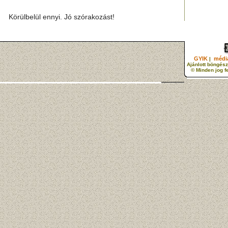
Körülbelül ennyi. Jó szórakozást!
GYIK
média
|
Ajánlott böngész
© Minden jog f