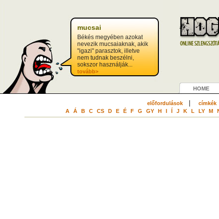
mucsai
Békés megyében azokat
nevezik mucsaiaknak, akik
"igazi" parasztok, illetve
nem tudnak beszélni,
sokszor használják...
tovább>
HOME
|
előfordulások
címkék
A
Á
B
C
CS
D
E
É
F
G
GY
H
I
Í
J
K
L
LY
M