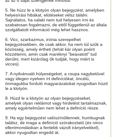
az az ő saját szlengjének minősül.
5. Ne húzz le a klotyón olyan bejegyzést, amelyben
helyesírási hibákat, elütéseket vélsz találni.
Sajnálatos, ha valaki nem tud helyesen írni és
szabatosan fogalmazni, de ettől függetlenül az általa
szolgáltatott információ még lehet hasznos.
6. Vicc, szarkazmus, irónia szerepelhet
bejegyzésekben, de csak akkor, ha nem túl szűk a
közösség, amely értheti (tehát kár olyan poént
közzétenni, amin csak maréknyi "beavatott" tud
derülni, mert kizárólag ők tudják, hogy miért is
vicces).
7. A nyilvánvaló hülyeségeket, a csupa nagybetűvel
vagy idegen nyelven írt definíciókat, öncélú,
önmagukba forduló magyarázatokat nyugodtan húzd
le a klotyón.
8. Húzd le a klotyón az olyan bejegyzéseket,
amelyek olyan reklámot vagy hirdetést tartalmaznak,
amely egyértelműen nem lehet a definíció része.
9. Ha egy bejegyzést valószínűtlennek, humbugnak
találsz, de maga a definíció szórakoztató (és nincs
ellentmondásban a fentebb vázolt irányelvekkel),
akkor nyugodtan engedd át.